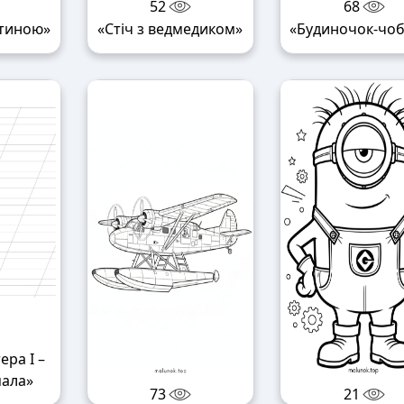
52
68
итиною»
«Стіч з ведмедиком»
«Будиночок-чоб
ера І –
мала»
73
21