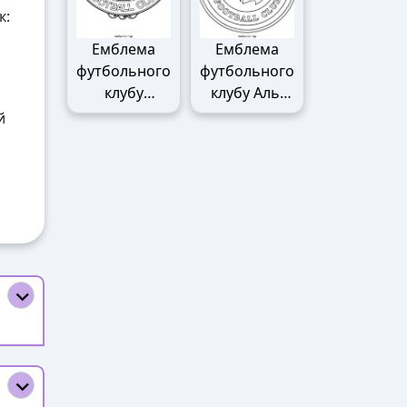
к:
Емблема
Емблема
футбольного
футбольного
клубу
клубу Аль-
Манчестер
Наср
й