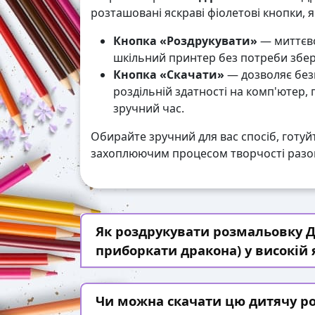
розташовані яскраві фіолетові кнопки, 
Кнопка «Роздрукувати»
— миттєво
шкільний принтер без потреби збері
Кнопка «Скачати»
— дозволяє без
роздільній здатності на комп'ютер,
зручний час.
Обирайте зручний для вас спосіб, готуй
захоплюючим процесом творчості разом
Як роздрукувати розмальовку Д
приборкати дракона) у високій 
Чи можна скачати цю дитячу р