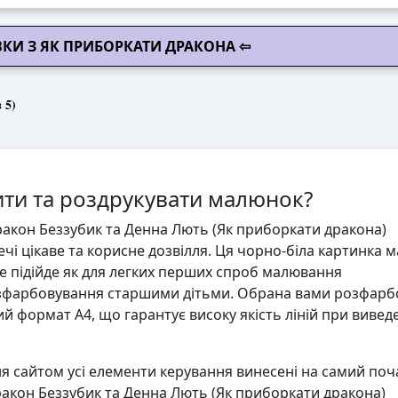
КИ З ЯК ПРИБОРКАТИ ДРАКОНА ⇦
 5)
ти та роздрукувати малюнок?
акон Беззубик та Денна Лють (Як приборкати дракона)
чі цікаве та корисне дозвілля. Ця чорно-біла картинка м
е підійде як для легких перших спроб малювання
розфарбовування старшими дітьми. Обрана вами розфарб
й формат А4, що гарантує високу якість ліній при вивед
 сайтом усі елементи керування винесені на самий поч
акон Беззубик та Денна Лють (Як приборкати дракона)