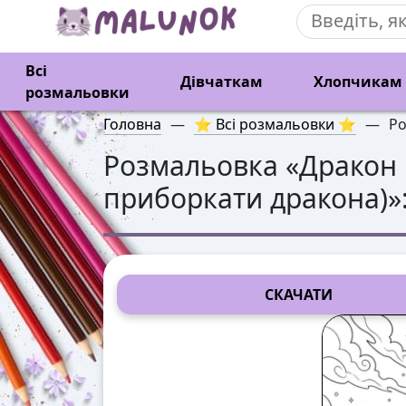
Всі
Дівчаткам
Хлопчикам
розмальовки
Головна
—
⭐ Всі розмальовки ⭐
—
Ро
Розмальовка «
Дракон 
приборкати дракона)
»
СКАЧАТИ