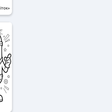
іток»