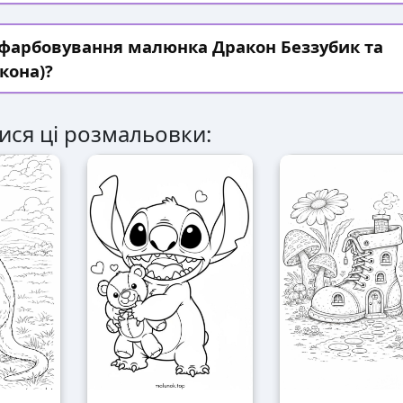
зфарбовування малюнка Дракон Беззубик та
кона)?
ися ці розмальовки: