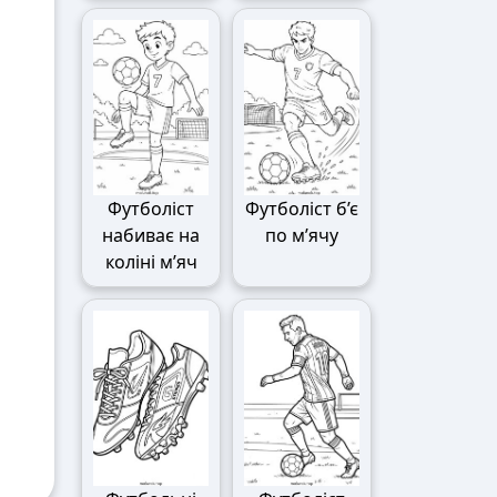
Футболіст
Футболіст б’є
набиває на
по м’ячу
коліні м’яч