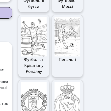
Футбольні
Футболіст
бутси
Мессі
Футболіст
Пенальті
Кріштіану
ає
Роналду
овка
енні
аток