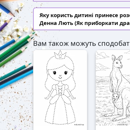
Яку користь дитині принесе ро
Денна Лють (Як приборкати дра
Вам також можуть сподобат