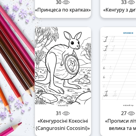
30
33
«Принцеса по крапках»
«Кенгуру з д
31
27
«Кенгуросіні Кокосіні
«Прописи літ
(Cangurosini Cocosini)»
велика та 