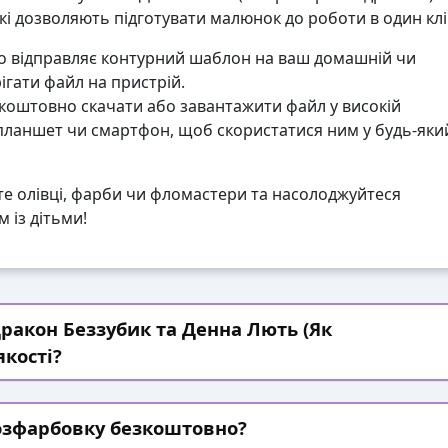
які дозволяють підготувати малюнок до роботи в один клі
 відправляє контурний шаблон на ваш домашній чи
гати файл на пристрій.
коштовно скачати або завантажити файл у високій
 планшет чи смартфон, щоб скористатися ним у будь-яки
те олівці, фарби чи фломастери та насолоджуйтеся
 із дітьми!
ракон Беззубик та Денна Лють (Як
якості?
озфарбовку безкоштовно?