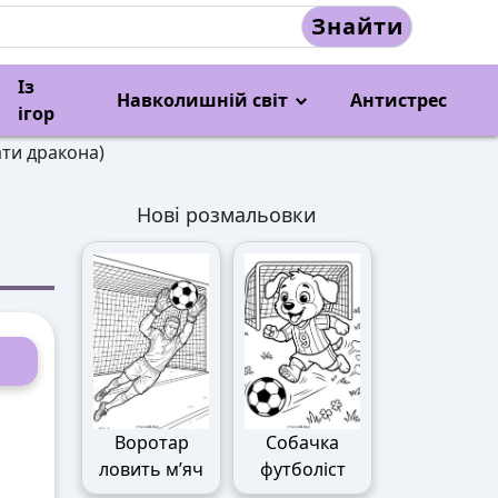
Знайти
Із
Навколишній світ
Антистрес
ігор
ти дракона)
Нові розмальовки
Воротар
Собачка
ловить м’яч
футболіст