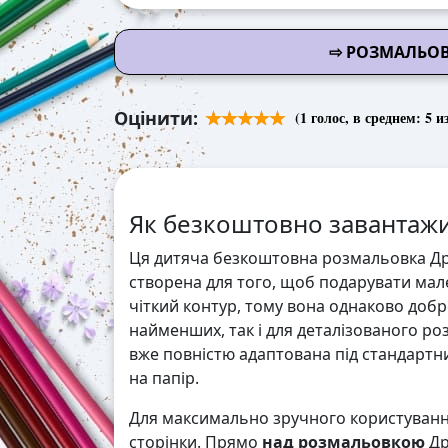
⇨ РОЗМАЛЬОВ
Оцінити:
(
1
голос, в среднем:
5
из
Як безкоштовно завантажи
Ця дитяча безкоштовна розмальовка Др
створена для того, щоб подарувати мале
чіткий контур, тому вона однаково добр
найменших, так і для деталізованого 
вже повністю адаптована під стандартни
на папір.
Для максимально зручного користування
сторінки. Прямо
над розмальовкою
Др