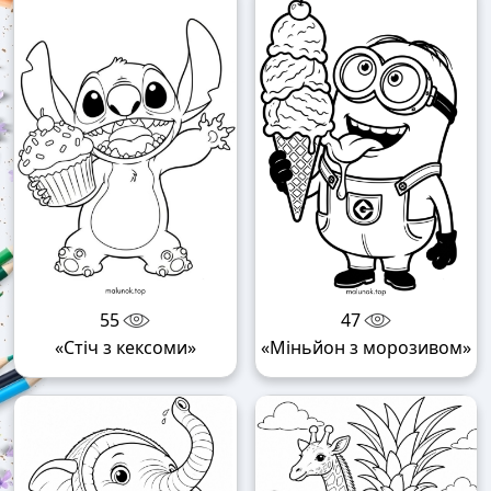
55
47
«Стіч з кексоми»
«Міньйон з морозивом»