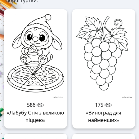
творчі гуртки.
586
175
«Лабубу Стіч з великою
«Виноград для
піццею»
найменших»