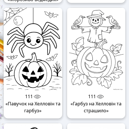
111
111
«Павучок на Хелловін та
«Гарбуз на Хелловін та
гарбуз»
страшило»