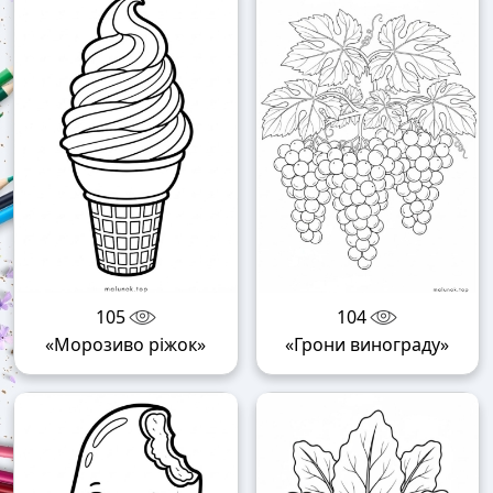
105
104
«Морозиво ріжок»
«Грони винограду»