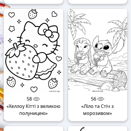
58
56
«Хеллоу Кітті з великою
«Ліло та Стіч з
полуницею»
морозивом»