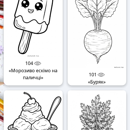
104
«Морозиво ескімо на
101
паличці»
«Буряк»