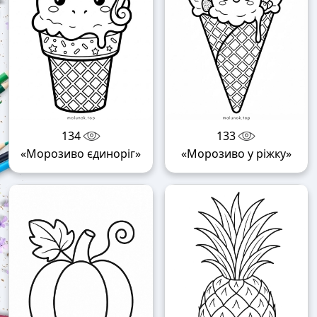
134
133
«Морозиво єдиноріг»
«Морозиво у ріжку»