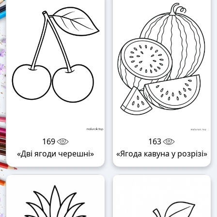
169
163
«Дві ягоди черешні»
«Ягода кавуна у розрізі»