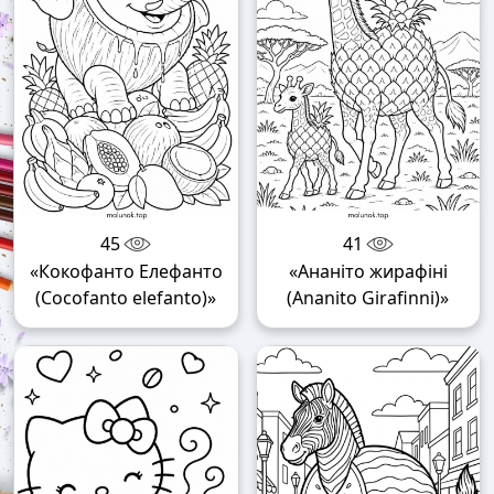
45
41
«Кокофанто Елефанто
«Ананіто жирафіні
(Cocofanto elefanto)»
(Ananito Girafinni)»