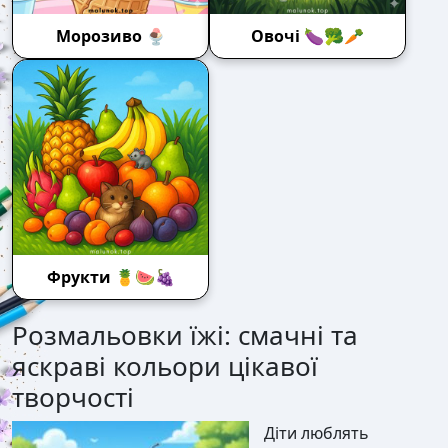
Морозиво 🍨
Овочі 🍆🥦🥕
Фрукти 🍍🍉🍇
Розмальовки їжі: смачні та
яскраві кольори цікавої
творчості
Діти люблять