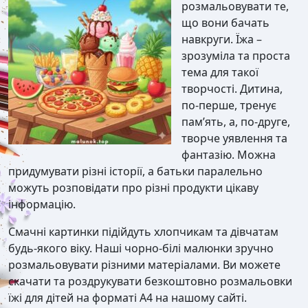
розмальовувати те,
що вони бачать
навкруги. Їжа –
зрозуміла та проста
тема для такої
творчості. Дитина,
по-перше, тренує
пам’ять, а, по-друге,
творче уявлення та
фантазію. Можна
придумувати різні історії, а батьки паралельно
можуть розповідати про різні продукти цікаву
інформацію.
Смачні картинки підійдуть хлопчикам та дівчатам
будь-якого віку. Наші чорно-білі малюнки зручно
розмальовувати різними матеріалами. Ви можете
скачати та роздрукувати безкоштовно розмальовки
їжі для дітей на форматі А4 на нашому сайті.