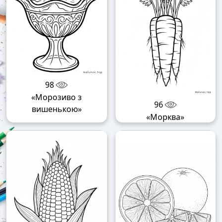
98
«Морозиво з
96
вишенькою»
«Морква»