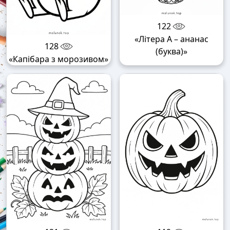
122
«Літера А – ананас
128
(буква)»
«Капібара з морозивом»