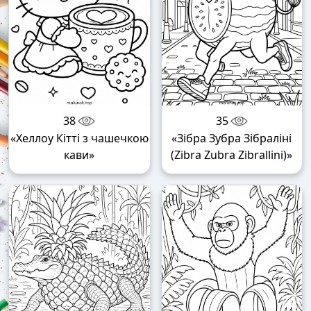
38
35
«Хеллоу Кітті з чашечкою
«Зібра Зубра Зібраліні
кави»
(Zibra Zubra Zibrallini)»