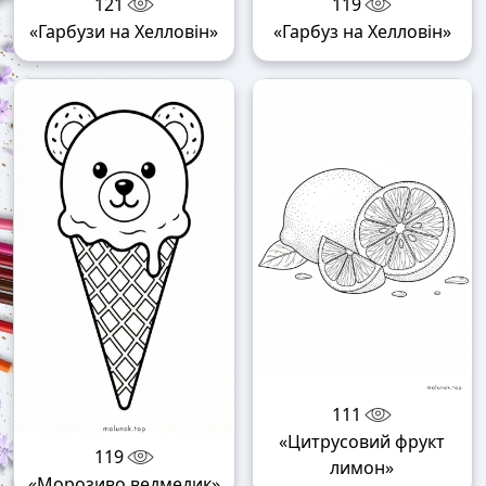
121
119
«Гарбузи на Хелловін»
«Гарбуз на Хелловін»
111
«Цитрусовий фрукт
119
лимон»
«Морозиво ведмедик»