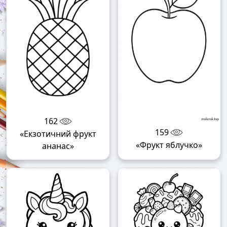
162
159
«Екзотичний фрукт
«Фрукт яблучко»
ананас»