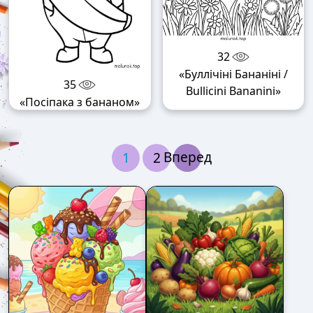
32
«Буллічіні Бананіні /
35
Bullicini Bananini»
«Посіпака з бананом»
Вперед
1
2