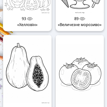
93
89
«Хелловін»
«Величезне морозиво»