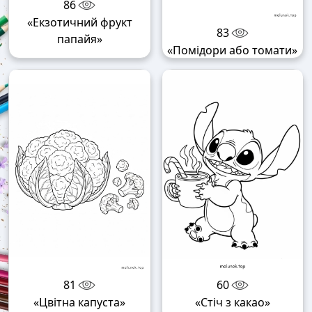
86
«Екзотичний фрукт
83
папайя»
«Помідори або томати»
81
60
«Цвітна капуста»
«Стіч з какао»