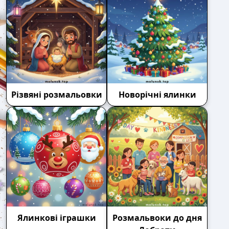
Різвяні розмальовки
Новорічні ялинки
Ялинкові іграшки
Розмальвоки до дня