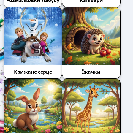
Розмальовки Лабубу
Капібари
Крижане серце
Їжачки