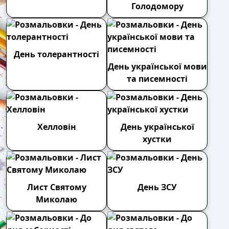
Голодомору
День толерантності
День української мови
та писемності
Хелловін
День української
хустки
Лист Святому
День ЗСУ
Миколаю