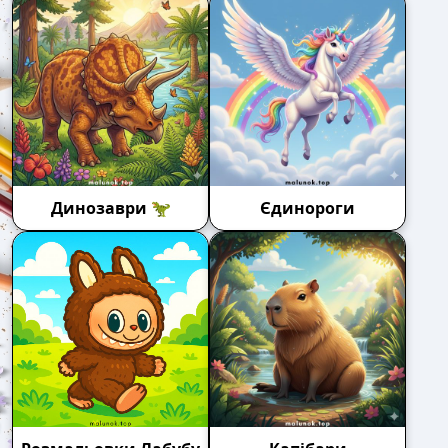
Динозаври 🦖
Єдинороги