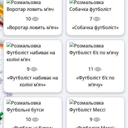
10
7
«Воротар ловить м’яч»
«Собачка футболіст»
9
11
«Футболіст набиває на
«Футболіст б’є по
коліні м’яч»
м’ячу»
10
9