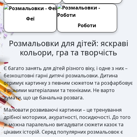
Феї
Роботи
Розмальовки для дітей: яскраві
кольори, гра та творчість
Є багато занять для дітей різного віку, і одне з них –
безкоштовні гарні дитячі розмальовки. Дитина
отримує картинку з певним сюжетом та розфарбовує
її різними матеріалами та техніками. Не варто
думати, що це банальна розвага.
Малювати розвиваючі картинки – це тренування
дрібної моторики, акуратності, посидючості. До того
ж можна паралельно вигадувати сюжети казок та
цікавих історій. Серед популярних розмальовок є