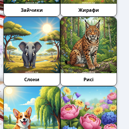
Зайчики
Жирафи
Слони
Рисі