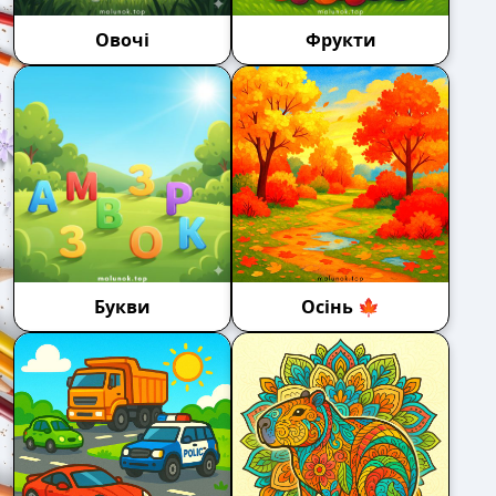
Овочі
Фрукти
Букви
Осінь 🍁