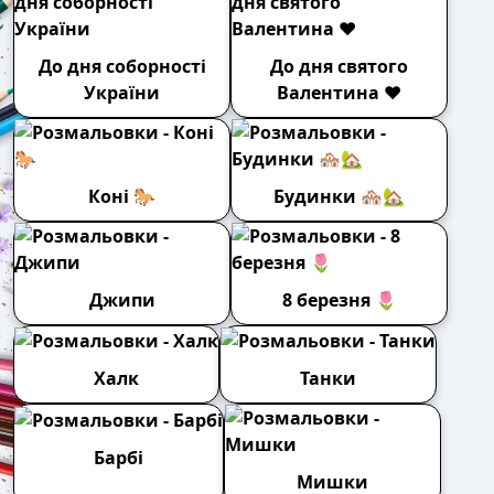
До дня соборності
До дня святого
України
Валентина ❤️
Коні 🐎
Будинки 🏘️🏡
Джипи
8 березня 🌷
Халк
Танки
Барбі
Мишки