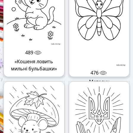
489
«Кошеня ловить
мильні бульбашки»
476
«Метелик»