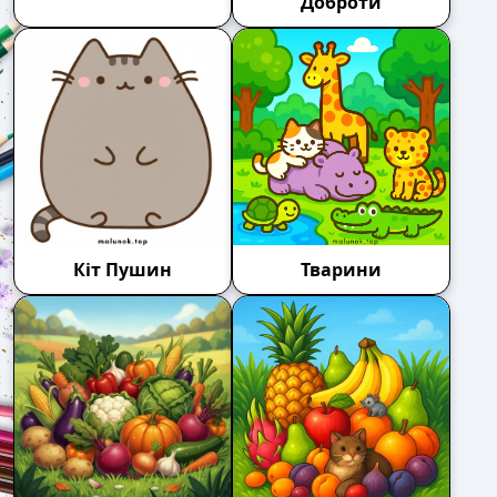
Доброти
Кіт Пушин
Тварини