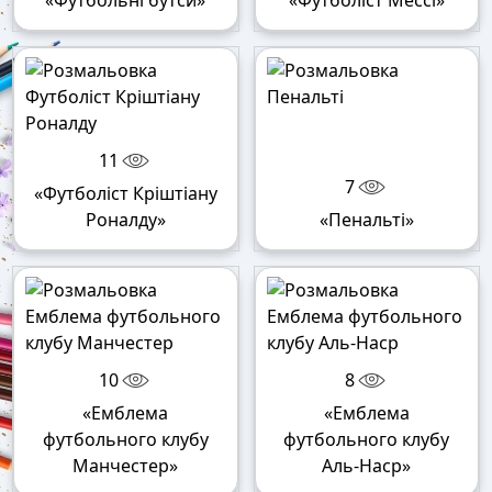
«Футбольні бутси»
«Футболіст Мессі»
11
7
«Футболіст Кріштіану
Роналду»
«Пенальті»
10
8
«Емблема
«Емблема
футбольного клубу
футбольного клубу
Манчестер»
Аль-Наср»