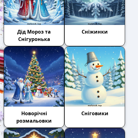
Дід Мороз та
Сніжинки
Снігуронька
Новорічні
Сніговики
розмальовки