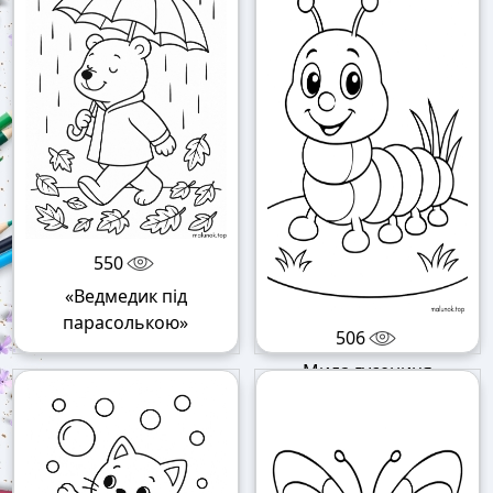
550
«Ведмедик під
парасолькою»
506
«Мила гусениця»