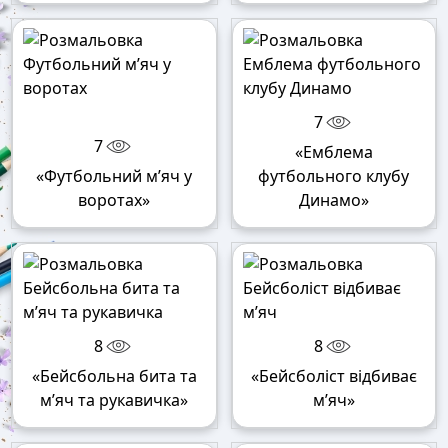
7
7
«Емблема
«Футбольний м’яч у
футбольного клубу
воротах»
Динамо»
8
8
«Бейсбольна бита та
«Бейсболіст відбиває
м’яч та рукавичка»
м’яч»