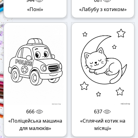
944
681
«Поні»
«Лабубу з котиком»
666
637
«Поліцейська машина
«Сплячий котик на
для малюків»
місяці»