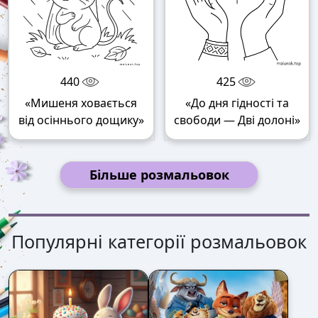
440
425
«Мишеня ховається
«До дня гідності та
від осіннього дощику»
свободи — Дві долоні»
Більше розмальовок
Популярні категорії розмальовок