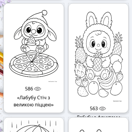
586
«Лабубу Стіч з
великою піццею»
563
«Лабубу з фруктами»