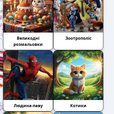
Великодні
Зоотрополіс
розмальовки
Людина-паву
Котики