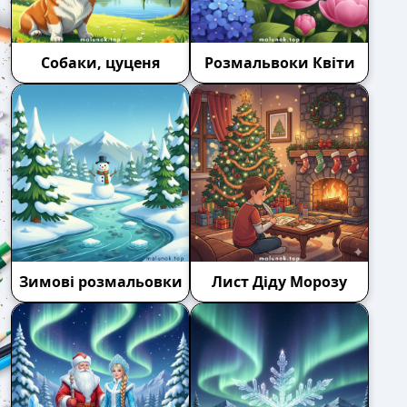
Собаки, цуценя
Розмальвоки Квіти
Зимові розмальовки
Лист Діду Морозу