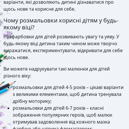
варіанти, які дозволяють дитині дізнаватися про
щось нове та корисне для себе.
Чому розмальовки корисні дітям у будь-
якому віці?
Розфарбовки для дітей розвивають увагу та уяву. У
будь-якому віці дитина таким чином може творчо
виражатися, експериментувати, відкривати для себе
щось нове.
Ви можете надрукувати такі малюнки для дітей
різного віку:
розмальовки для дітей 4-5 років – цікаві варіанти
з великими елементами, щоб дитина тренувала
дрібну моторику;
розмальовки для дітей 6-7 років – класні
зображення популярних героїв, щоб малюк
отримував задоволення від кожного мазка
фарбою або штриха фломастером;