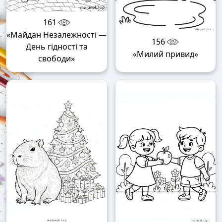
161
«Майдан Незалежності —
156
День гідності та
«Милий привид»
свободи»