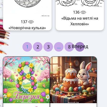
136
«Відьма на метлі на
137
Хелловін»
«Новорічна кулька»
Вперед
1
2
3
…
8