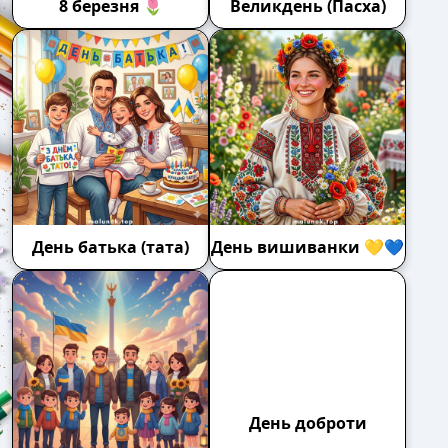
8 березня 🌷
Великдень (Пасха)
День батька (тата)
День вишиванки 💛💙