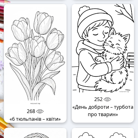
252
«День доброти – турбота
268
про тварин»
«6 тюльпанів – квіти»