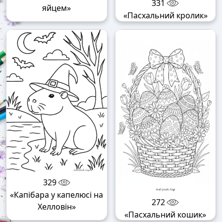
331
яйцем»
«Пасхальний кролик»
329
«Капібара у капелюсі на
272
Хелловін»
«Пасхальний кошик»