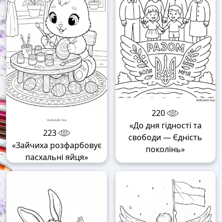
220
«До дня гідності та
223
свободи — Єдність
«Зайчиха розфарбовує
поколінь»
пасхальні яйця»