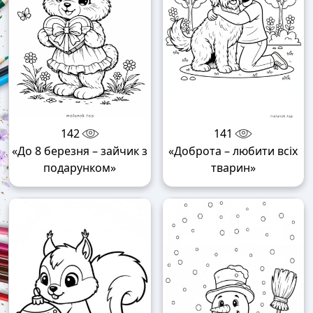
142
141
«До 8 березня – зайчик з
«Доброта – любити всіх
подарунком»
тварин»