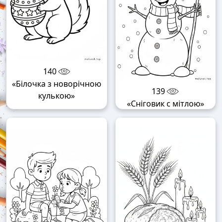
140
«Білочка з новорічною
139
кулькою»
«Сніговик с мітлою»