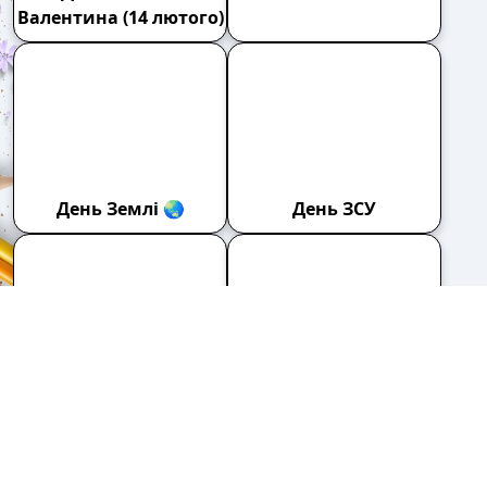
День матері
День народження 🎂
День пам'яті жертв
Голодомору
День пам'яті та
примирення