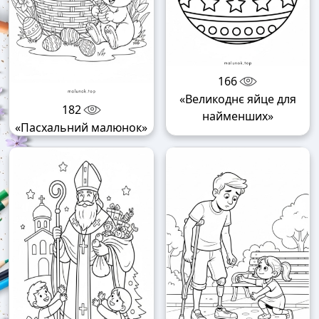
166
«Великоднє яйце для
182
найменших»
«Пасхальний малюнок»