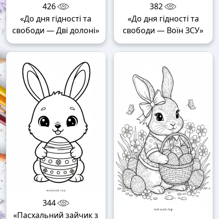
426
382
«До дня гідності та
«До дня гідності та
свободи — Дві долоні»
свободи — Воїн ЗСУ»
344
«Пасхальний зайчик з