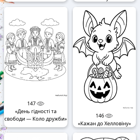
147
«День гідності та
146
свободи — Коло дружби»
«Кажан до Хелловіну»