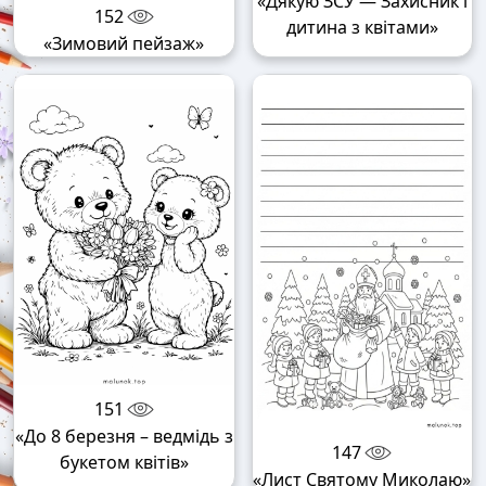
«Дякую ЗСУ — Захисник і
152
дитина з квітами»
«Зимовий пейзаж»
151
«До 8 березня – ведмідь з
147
букетом квітів»
«Лист Святому Миколаю»