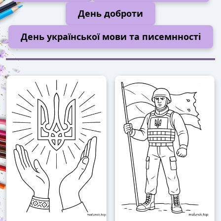
День доброти
День української мови та писемнності