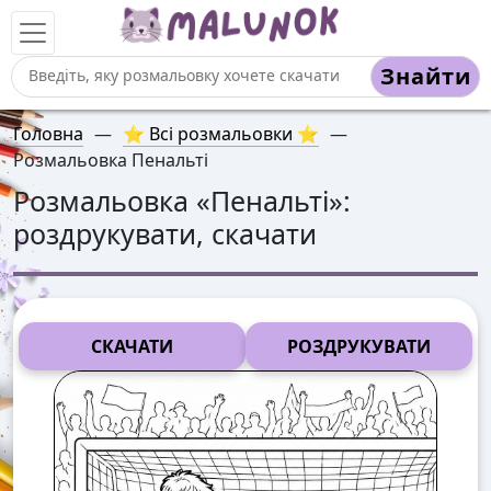
Знайти
Головна
—
⭐ Всі розмальовки ⭐
—
Розмальовка Пенальті
Розмальовка «
Пенальті
»:
роздрукувати, скачати
СКАЧАТИ
РОЗДРУКУВАТИ