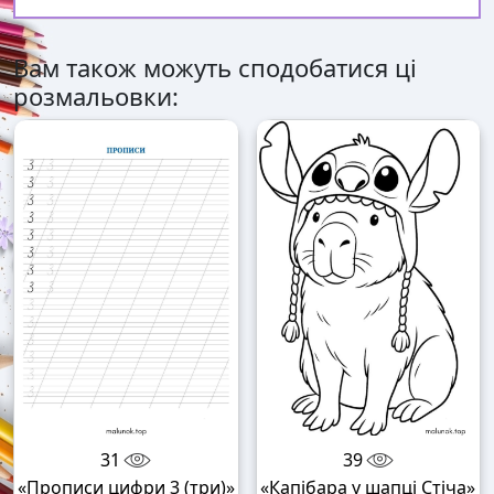
Вам також можуть сподобатися ці
розмальовки:
31
39
«Прописи цифри 3 (три)»
«Капібара у шапці Стіча»