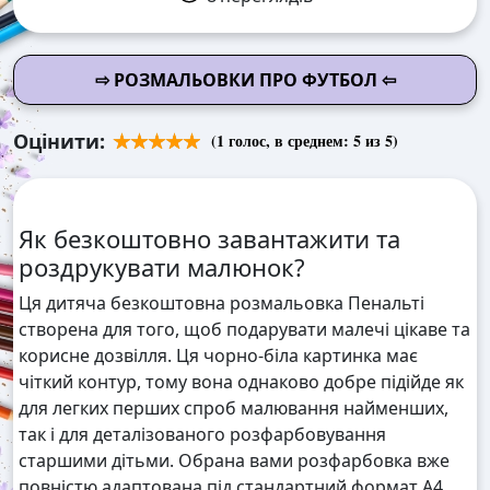
⇨ РОЗМАЛЬОВКИ ПРО ФУТБОЛ ⇦
Оцінити:
(
1
голос, в среднем:
5
из 5)
Як безкоштовно завантажити та
роздрукувати малюнок?
Ця дитяча безкоштовна розмальовка Пенальті
створена для того, щоб подарувати малечі цікаве та
корисне дозвілля. Ця чорно-біла картинка має
чіткий контур, тому вона однаково добре підійде як
для легких перших спроб малювання найменших,
так і для деталізованого розфарбовування
старшими дітьми. Обрана вами розфарбовка вже
повністю адаптована під стандартний формат А4,