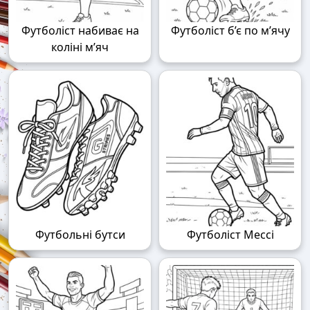
Футболіст набиває на
Футболіст б’є по м’ячу
коліні м’яч
Футбольні бутси
Футболіст Мессі