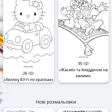
35
«Жасмін та Аладдіном на
26
килимі»
«Хеллоу Кітті по крапках»
Нові розмальовки