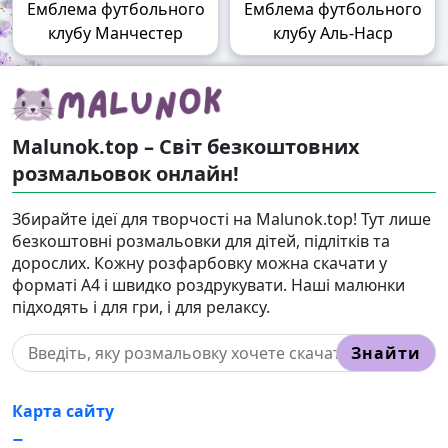
Емблема футбольного
Емблема футбольного
клубу Манчестер
клубу Аль-Наср
Malunok.top – Світ безкоштовних
розмальовок онлайн!
Збирайте ідеї для творчості на Malunok.top! Тут лише
безкоштовні розмальовки для дітей, підлітків та
дорослих. Кожну розфарбовку можна скачати у
форматі А4 і швидко роздрукувати. Наші малюнки
підходять і для гри, і для релаксу.
Знайти
Карта сайту
Правовласникам