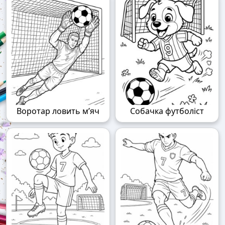
Воротар ловить м’яч
Собачка футболіст