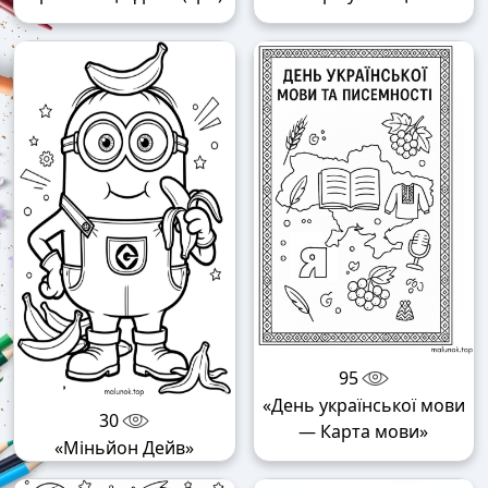
95
«День української мови
30
— Карта мови»
«Міньйон Дейв»