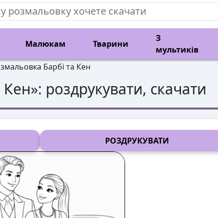
З
Малюкам
Тварини
мультиків
змальовка Барбі та Кен
а Кен
»: роздрукувати, скачати
РОЗДРУКУВАТИ