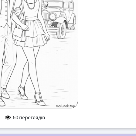
60
переглядів