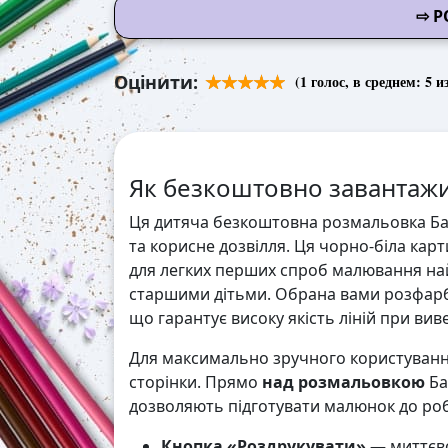
⇨ Р
Оцінити:
(
1
голос, в среднем:
5
из
Як безкоштовно завантажи
Ця дитяча безкоштовна розмальовка Бар
та корисне дозвілля. Ця чорно-біла карт
для легких перших спроб малювання на
старшими дітьми. Обрана вами розфарб
що гарантує високу якість ліній при виве
Для максимально зручного користування
сторінки. Прямо
над розмальовкою
Ба
дозволяють підготувати малюнок до робо
Кнопка «Роздрукувати»
— миттєво