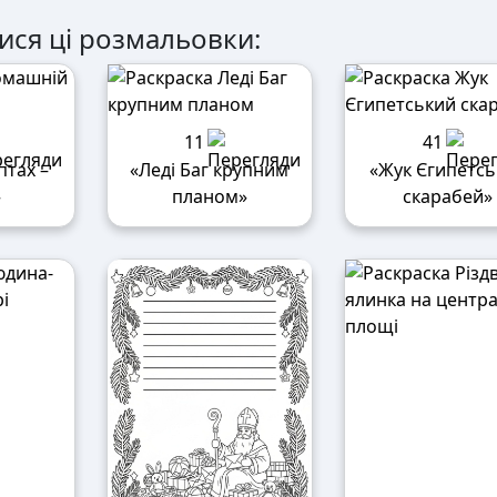
ися ці розмальовки:
11
41
птах –
«Леді Баг крупним
«Жук Єгипетсь
»
планом»
скарабей»