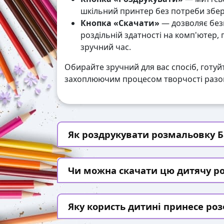
шкільний принтер без потреби збері
Кнопка «Скачати»
— дозволяє без
роздільній здатності на комп'ютер,
зручний час.
Обирайте зручний для вас спосіб, готуй
захоплюючим процесом творчості разом
Як роздрукувати розмальовку Ба
Чи можна скачати цю дитячу р
Яку користь дитині принесе ро