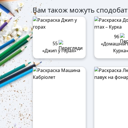
Вам також можуть сподобат
96
55
«Домашній 
«Джип у горах»
Курка