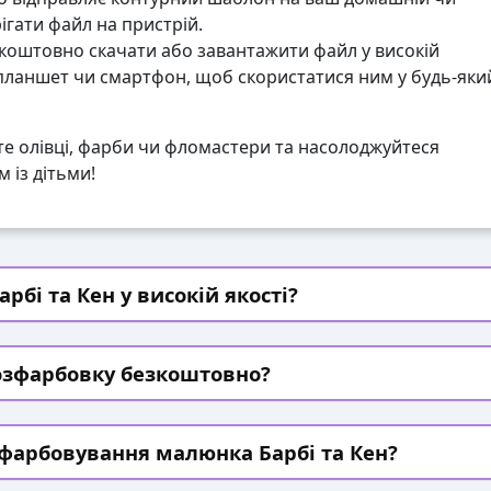
гати файл на пристрій.
коштовно скачати або завантажити файл у високій
 планшет чи смартфон, щоб скористатися ним у будь-яки
те олівці, фарби чи фломастери та насолоджуйтеся
 із дітьми!
рбі та Кен у високій якості?
озфарбовку безкоштовно?
зфарбовування малюнка Барбі та Кен?