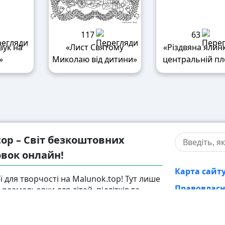
117
63
вук на
«Лист Святому
«Різдвяна ялин
»
Миколаю від дитини»
центральній пл
top – Світ безкоштовних
вок онлайн!
Карта сайт
ї для творчості на Malunok.top! Тут лише
Правовлас
розмальовки для дітей, підлітків та
ожну розфарбовку можна скачати у
Контакти
і швидко роздрукувати. Наші малюнки
Корисні ста
ля гри, і для релаксу.