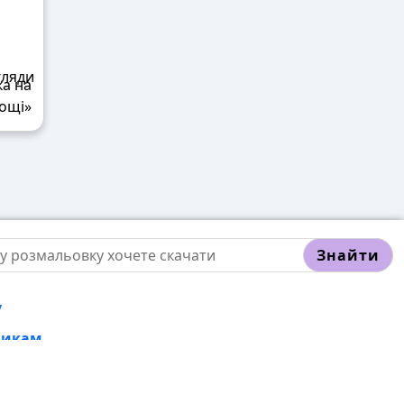
ка на
ощі»
Знайти
у
никам
тті