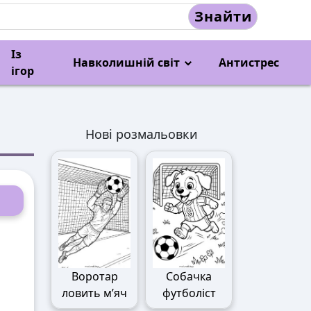
Знайти
Із
Навколишній світ
Антистрес
ігор
Нові розмальовки
Воротар
Собачка
ловить м’яч
футболіст