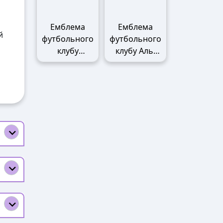
Емблема
Емблема
й
футбольного
футбольного
клубу
клубу Аль-
Манчестер
Наср