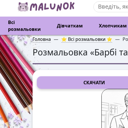
Всі
Дівчаткам
Хлопчикам
розмальовки
Головна
—
⭐ Всі розмальовки ⭐
—
Ро
Розмальовка «
Барбі т
СКАЧАТИ