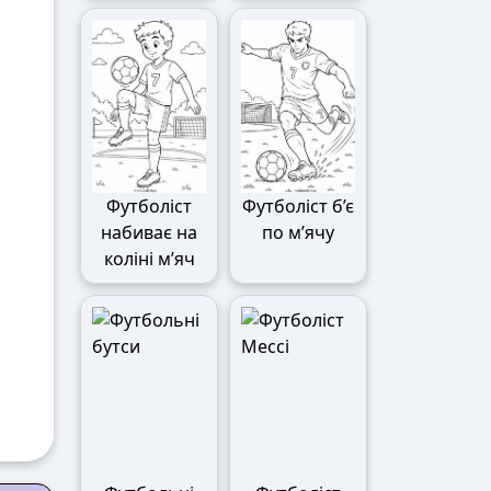
Футболіст
Футболіст б’є
набиває на
по м’ячу
коліні м’яч