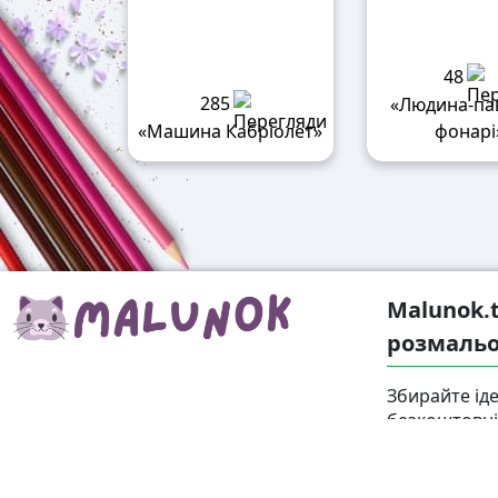
48
285
«Людина-па
«Машина Кабріолет»
фонарі
Malunok.
розмальо
Збирайте іде
безкоштовні 
дорослих. К
форматі А4 
підходять і д