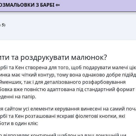
ОЗМАЛЬОВКИ З БАРБІ ⇦
 5)
ти та роздрукувати малюнок?
бі та Кен створена для того, щоб подарувати малечі ці
инка має чіткий контур, тому вона однаково добре підійд
йменших, так і для деталізованого розфарбовування
овка вже повністю адаптована під стандартний формат 
денні на папір.
 сайтом усі елементи керування винесені на самий поч
рбі та Кен розташовані яскраві фіолетові кнопки, які
ти в один клік:
 відправляє контурний шаблон на ваш домашній чи