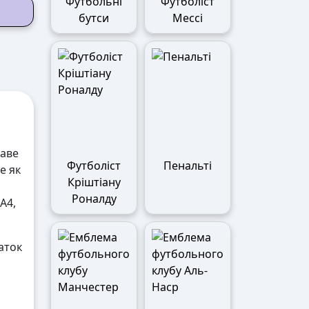
Футбольні
Футболіст
бутси
Мессі
каве
Футболіст
Пенальті
е як
Кріштіану
Роналду
А4,
аток