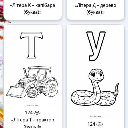
«Літера К – капібара
«Літера Д – дерево
(буква)»
(буква)»
124
«Літера Т – трактор
124
(буква)»