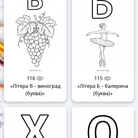
116
115
«Літера В – виноград
«Літера Б – балерина
(буква)»
(буква)»