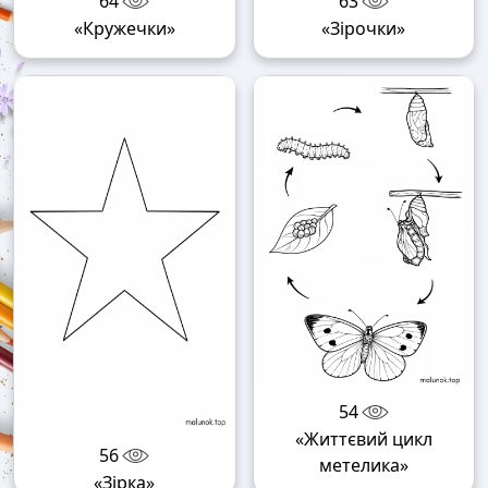
64
63
«Кружечки»
«Зірочки»
54
«Життєвий цикл
56
метелика»
«Зірка»