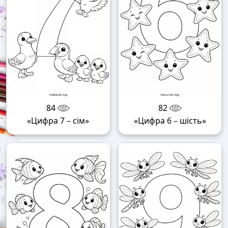
84
82
«Цифра 7 – сім»
«Цифра 6 – шість»