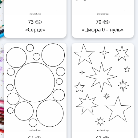
73
70
«Серце»
«Цифра 0 – нуль»