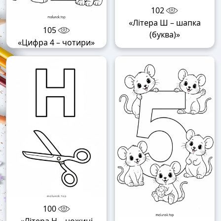
102
«Літера Ш – шапка
105
(буква)»
«Цифра 4 – чотири»
100
«Літера Н – ножиці