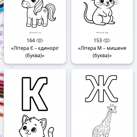
164
153
«Літера Є – єдиноріг
«Літера М – мишеня
(буква)»
(буква)»