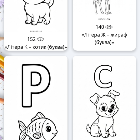
140
«Літера Ж – жираф
152
(буква)»
«Літера К – котик (буква)»