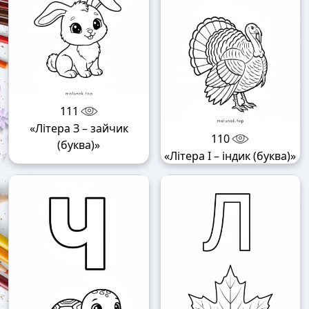
111
«Літера З – зайчик
110
(буква)»
«Літера І – індик (буква)»