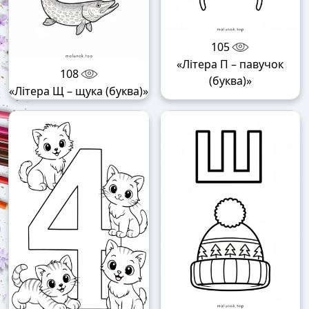
105
«Літера П – павучок
108
(буква)»
«Літера Щ – щука (буква)»