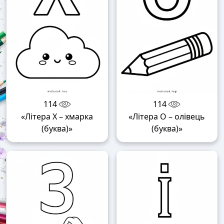
114
114
«Літера Х – хмарка
«Літера О – олівець
(буква)»
(буква)»