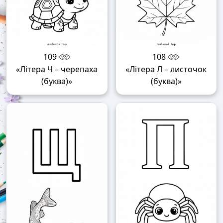
109
108
«Літера Ч – черепаха
«Літера Л – листочок
(буква)»
(буква)»