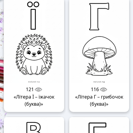
121
116
«Літера Ї – їжачок
«Літера Г – грибочок
(буква)»
(буква)»