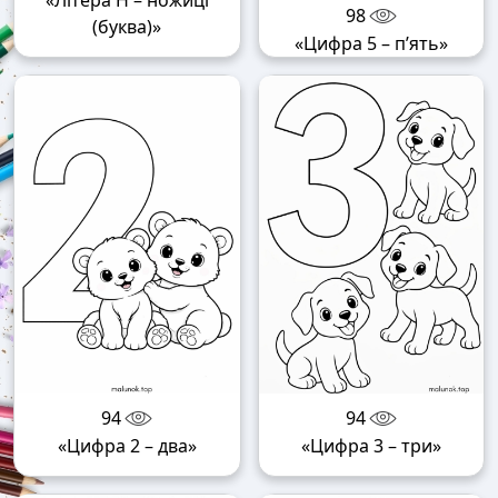
98
(буква)»
«Цифра 5 – п’ять»
94
94
«Цифра 2 – два»
«Цифра 3 – три»