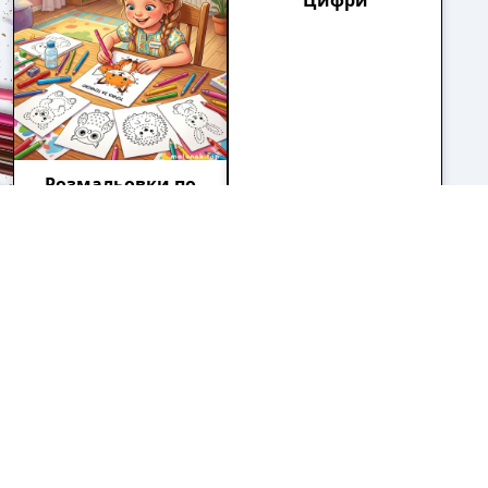
Розмальовки по
крапках
Розвиваючі розмальовки: для
якого віку підійдуть?
Усі батьки хочуть,
щоб їх дитина росла
розумною та
допитливою. Адже це
база для того, щоб
вже доросла людина