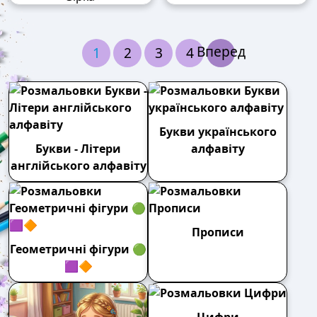
Вперед
1
2
3
4
Букви українського
Букви - Літери
алфавіту
англійського алфавіту
Прописи
Геометричні фігури 🟢
🟪🔶
Цифри