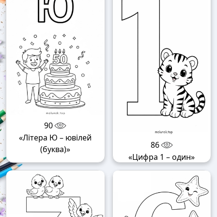
90
«Літера Ю – ювілей
86
(буква)»
«Цифра 1 – один»