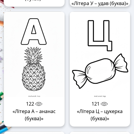
«Літера У – удав (буква)»
122
121
«Літера А – ананас
«Літера Ц – цукерка
(буква)»
(буква)»