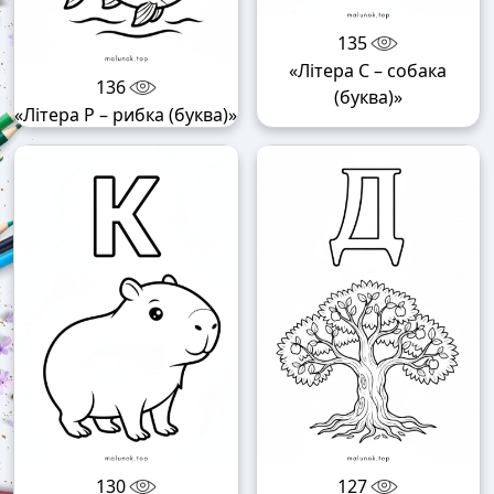
135
«Літера С – собака
136
(буква)»
«Літера Р – рибка (буква)»
130
127