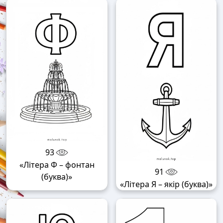
93
«Літера Ф – фонтан
91
(буква)»
«Літера Я – якір (буква)»