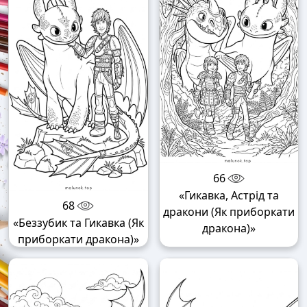
66
«Гикавка, Астрід та
68
дракони (Як приборкати
«Беззубик та Гикавка (Як
дракона)»
приборкати дракона)»