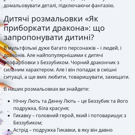
домальовувати деталі, підключаючи фантазію.
Дитячі розмальовки «Як
приборкати дракона»: що
запропонувати дитині?
В мультфільмі дуже багато персонажів – і людей, і
драконів. Але найпопулярнішими є дитячі
розфарбовки з Беззубиком. Чорний дракончик з
сильним характером. Але і він попадає в смішні
ситуації, а ще вміє любити, товаришувати, захищати.
В наших розмальовках ви знайдете:
Нічну Лють та Денну Лють – це Беззубик та його
подружка, біла красуня;
Гикавку – головний герой, який і потоваришує з
Беззубиком;
Астрід – подружка Гикавки, в яку він давно