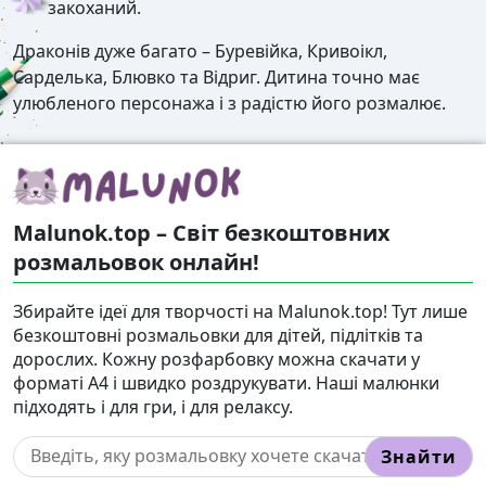
закоханий.
Драконів дуже багато – Буревійка, Кривоікл,
Сарделька, Блювко та Відриг. Дитина точно має
улюбленого персонажа і з радістю його розмалює.
Malunok.top – Світ безкоштовних
розмальовок онлайн!
Збирайте ідеї для творчості на Malunok.top! Тут лише
безкоштовні розмальовки для дітей, підлітків та
дорослих. Кожну розфарбовку можна скачати у
форматі А4 і швидко роздрукувати. Наші малюнки
підходять і для гри, і для релаксу.
Знайти