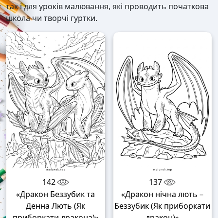
так і для уроків малювання, які проводить початкова
школа чи творчі гуртки.
142
137
«Дракон Беззубик та
«Дракон нічна лють –
Денна Лють (Як
Беззубик (Як приборкати
приборкати дракона)»
дракон)»