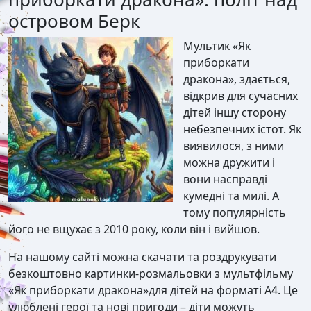
островом Берк
Мультик «Як
приборкати
дракона», здається,
відкрив для сучасних
дітей іншу сторону
небезпечних істот. Як
виявилося, з ними
можна дружити і
вони насправді
кумедні та милі. А
тому популярність
його не вщухає з 2010 року, коли він і вийшов.
На нашому сайті можна скачати та роздрукувати
безкоштовно картинки-розмальовки з мультфільму
«Як приборкати дракона»для дітей на форматі А4. Це
улюблені герої та нові пригоди – діти можуть