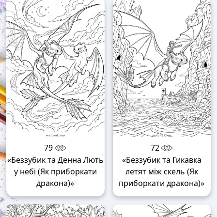
79
72
«Беззубик та Денна Лють
«Беззубик та Гикавка
у небі (Як приборкати
летят між скель (Як
дракона)»
приборкати дракона)»