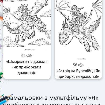
62
«Шмаркляк на драконі
56
(Як приборкати
«Астрід на Буревійці (Як
дракона)»
приборкати дракона)»
Розмальовки з мультфільму «Як
приборкати дракона»: політ над