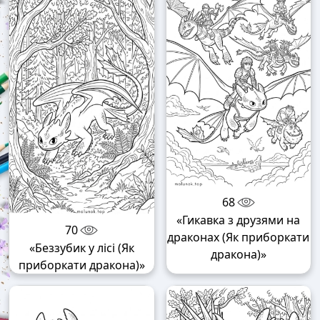
68
«Гикавка з друзями на
70
драконах (Як приборкати
«Беззубик у лісі (Як
дракона)»
приборкати дракона)»