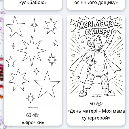
кульбабою»
осіннього дощику»
50
«День матері – Моя мама
63
супергерой»
«Зірочки»