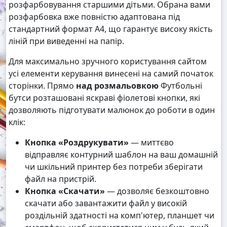
розфарбовування старшими дітьми. Обрана вами
розфарбовка вже повністю адаптована під
стандартний формат А4, що гарантує високу якість
ліній при виведенні на папір.
Для максимально зручного користування сайтом
усі елементи керування винесені на самий початок
сторінки. Прямо
над розмальовкою
Футбольні
бутси розташовані яскраві фіолетові кнопки, які
дозволяють підготувати малюнок до роботи в один
клік:
Кнопка «Роздрукувати»
— миттєво
відправляє контурний шаблон на ваш домашній
чи шкільний принтер без потреби зберігати
файл на пристрій.
Кнопка «Скачати»
— дозволяє безкоштовно
скачати або завантажити файл у високій
роздільній здатності на комп'ютер, планшет чи