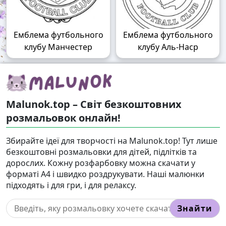
Емблема футбольного
Емблема футбольного
клубу Манчестер
клубу Аль-Наср
Malunok.top – Світ безкоштовних
розмальовок онлайн!
Збирайте ідеї для творчості на Malunok.top! Тут лише
безкоштовні розмальовки для дітей, підлітків та
дорослих. Кожну розфарбовку можна скачати у
форматі А4 і швидко роздрукувати. Наші малюнки
підходять і для гри, і для релаксу.
Знайти