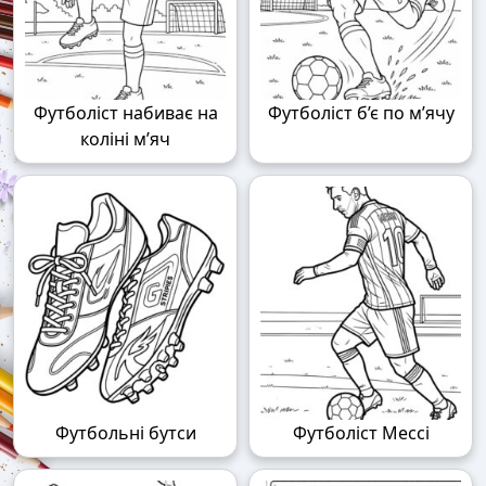
Футболіст набиває на
Футболіст б’є по м’ячу
коліні м’яч
Футбольні бутси
Футболіст Мессі