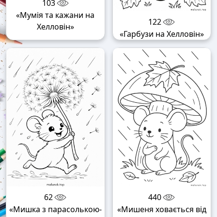
103
«Мумія та кажани на
122
Хелловін»
«Гарбузи на Хелловін»
62
440
«Мишка з парасолькою-
«Мишеня ховається від