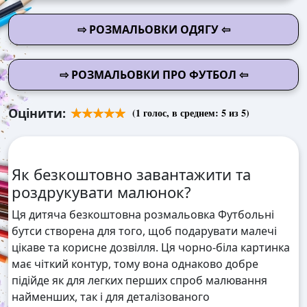
⇨ РОЗМАЛЬОВКИ ОДЯГУ ⇦
⇨ РОЗМАЛЬОВКИ ПРО ФУТБОЛ ⇦
Оцінити:
(
1
голос, в среднем:
5
из 5)
Як безкоштовно завантажити та
роздрукувати малюнок?
Ця дитяча безкоштовна розмальовка Футбольні
бутси створена для того, щоб подарувати малечі
цікаве та корисне дозвілля. Ця чорно-біла картинка
має чіткий контур, тому вона однаково добре
підійде як для легких перших спроб малювання
найменших, так і для деталізованого