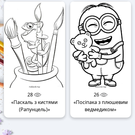
28
26
«Паскаль з кистями
«Посіпака з плюшевим
(Рапунцель)»
ведмедиком»