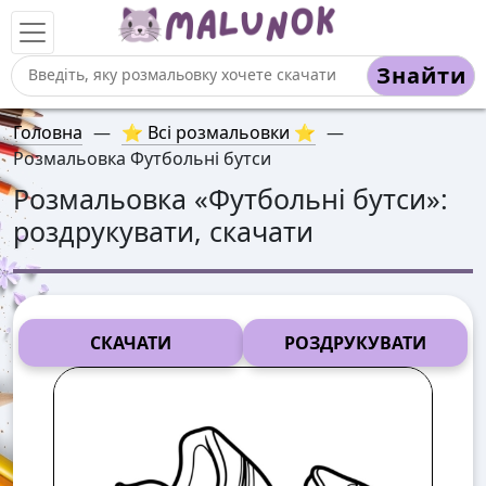
Знайти
Головна
—
⭐ Всі розмальовки ⭐
—
Розмальовка Футбольні бутси
Розмальовка «
Футбольні бутси
»:
роздрукувати, скачати
СКАЧАТИ
РОЗДРУКУВАТИ