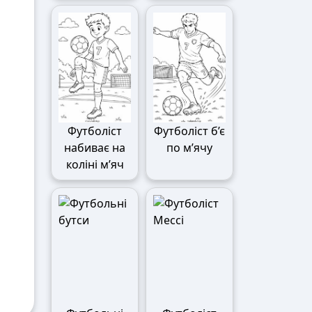
Футболіст
Футболіст б’є
набиває на
по м’ячу
коліні м’яч