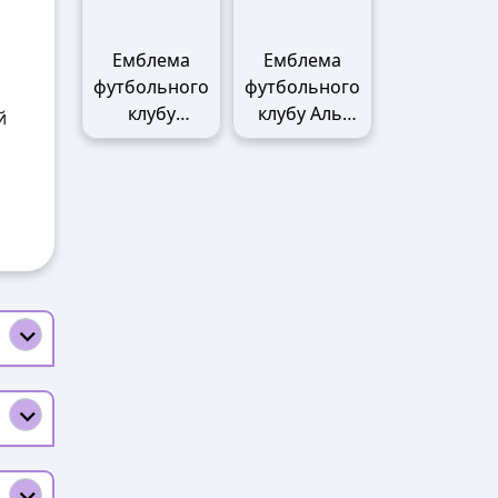
Емблема
Емблема
футбольного
футбольного
клубу
клубу Аль-
й
Манчестер
Наср