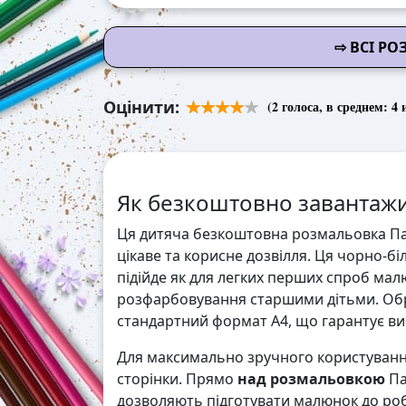
⇨ ВСІ Р
Оцінити:
(
2
голоса, в среднем:
4
и
Як безкоштовно завантажи
Ця дитяча безкоштовна розмальовка Па
цікаве та корисне дозвілля. Ця чорно-б
підійде як для легких перших спроб мал
розфарбовування старшими дітьми. Обр
стандартний формат А4, що гарантує висо
Для максимально зручного користування
сторінки. Прямо
над розмальовкою
Па
дозволяють підготувати малюнок до робо