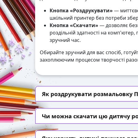
Кнопка «Роздрукувати»
— миттєво
шкільний принтер без потреби збері
Кнопка «Скачати»
— дозволяє без
роздільній здатності на комп'ютер,
зручний час.
Обирайте зручний для вас спосіб, готуй
захоплюючим процесом творчості разом
Як роздрукувати розмальовку П
Чи можна скачати цю дитячу р