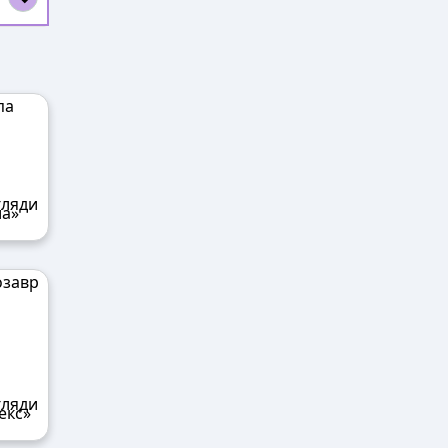
ла»
екс»