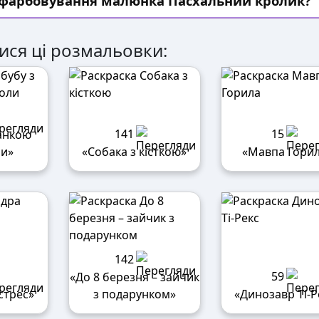
озфарбовування малюнка Пасхальний кролик?
ися ці розмальовки:
141
15
банкою
ли»
«Собака з кісткою»
«Мавпа Гори
142
59
«До 8 березня – зайчик
стрес»
з подарунком»
«Динозавр Ті-Р