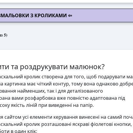
ОЗМАЛЬОВКИ З КРОЛИКАМИ ⇦
з 5)
ти та роздрукувати малюнок?
схальний кролик створена для того, щоб подарувати ма
іла картинка має чіткий контур, тому вона однаково добр
ювання найменших, так і для деталізованого
ана вами розфарбовка вже повністю адаптована під
ку якість ліній при виведенні на папір.
 сайтом усі елементи керування винесені на самий поч
схальний кролик розташовані яскраві фіолетові кнопки, 
ти в один клік: