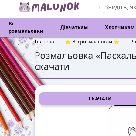
Всі
Дівчаткам
Хлопчикам
розмальовки
Головна
—
⭐ Всі розмальовки ⭐
—
Ро
Розмальовка «
Пасхал
скачати
СКАЧАТИ