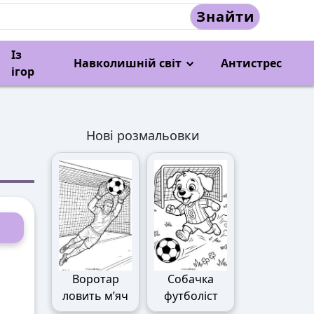
Знайти
Із
Навколишній світ
Антистрес
ігор
Нові розмальовки
Воротар
Собачка
ловить м’яч
футболіст