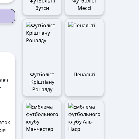
Футбольні
Футболіст
бутси
Мессі
Футболіст
Пенальті
лечі
Кріштіану
е
Роналду
аток
які