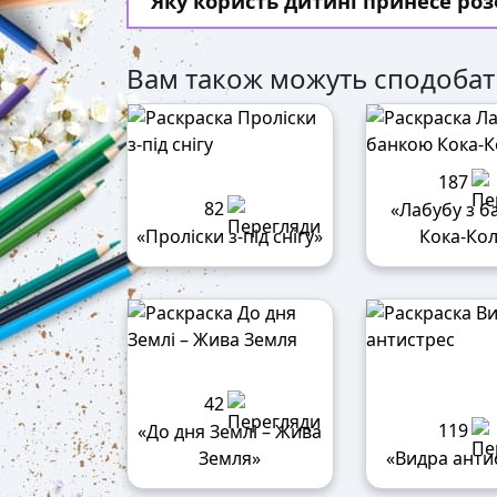
Яку користь дитині принесе р
Вам також можуть сподобат
187
82
«Лабубу з 
«Проліски з-під снігу»
Кока-Ко
42
119
«До дня Землі – Жива
Земля»
«Видра анти