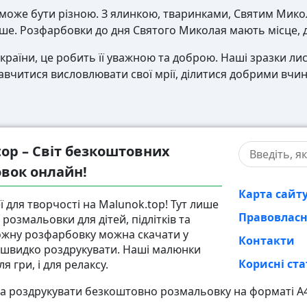
 може бути різною. З ялинкою, тваринками, Святим Микол
ьше. Розфарбовки до дня Святого Миколая мають місце, д
країни, це робить її уважною та доброю. Наші зразки л
навчитися висловлювати свої мрії, ділитися добрими вчин
top – Світ безкоштовних
вок онлайн!
Карта сайт
ї для творчості на Malunok.top! Тут лише
Правовлас
розмальовки для дітей, підлітків та
ожну розфарбовку можна скачати у
Контакти
і швидко роздрукувати. Наші малюнки
Корисні ста
ля гри, і для релаксу.
а роздрукувати безкоштовно розмальовку на форматі А4,