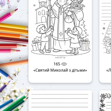
165
«Святий Миколай з дітьми»
«Л