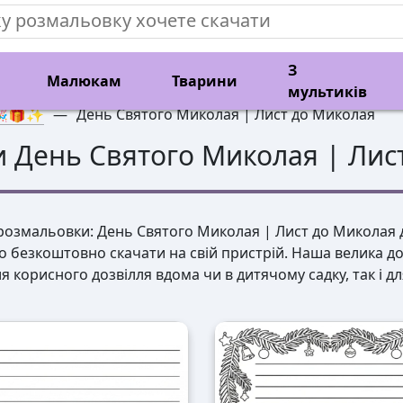
З
Малюкам
Тварини
мультиків
🎉🎁✨
—
День Святого Миколая | Лист до Миколая
 День Святого Миколая | Лис
озмальовки: День Святого Миколая | Лист до Миколая дл
бо безкоштовно скачати на свій пристрій. Наша велика д
я корисного дозвілля вдома чи в дитячому садку, так і д