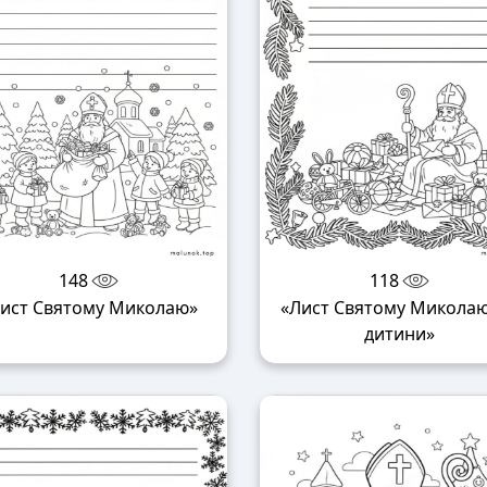
148
118
ист Святому Миколаю»
«Лист Святому Миколаю
дитини»