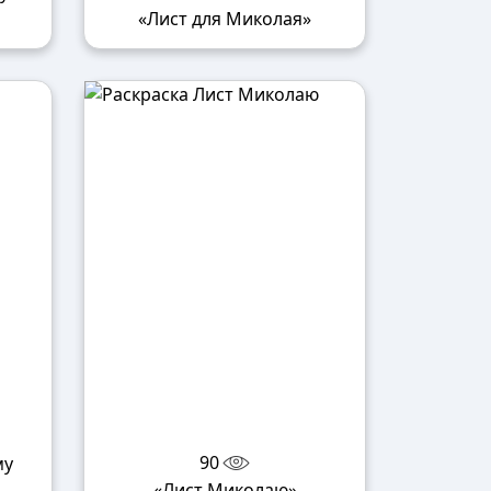
«Лист для Миколая»
90
му
«Лист Миколаю»