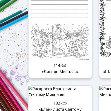
114
«Лист до Миколая»
«Ша
103
«Бланк листа Святому