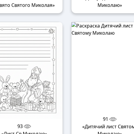
вято Святого Миколая»
Миколаю»
91
93
«Дитячий лист Свято
«Лист Св Миколаю»
Миколаю»