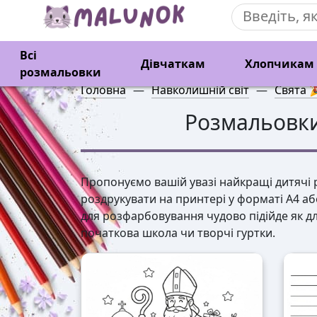
Всі
Дівчаткам
Хлопчикам
розмальовки
Головна
—
Навколишній світ
—
Свята 
Розмальовки
Пропонуємо вашій увазі найкращі дитячі р
роздрукувати на принтері у форматі А4 а
для розфарбовування чудово підійде як дл
початкова школа чи творчі гуртки.