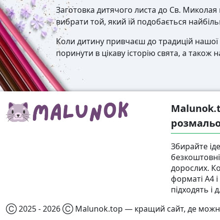
Заготовка дитячого листа до Св. Миколая
вибрати той, який їй подобається найбіл
Коли дитину привчаєш до традицій нашої 
поринути в цікаву історію свята, а також 
Malunok.
розмальо
Збирайте іде
безкоштовні 
дорослих. К
форматі А4 
підходять і д
Ⓒ 2025 - 2026 Ⓒ Malunok.top — кращий сайт, де можн