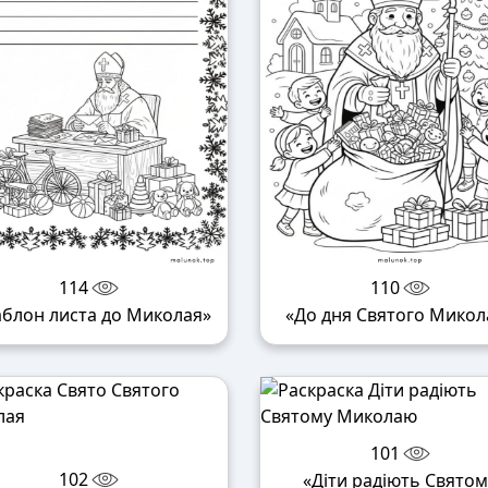
114
110
блон листа до Миколая»
«До дня Святого Микол
101
102
«Діти радіють Святом