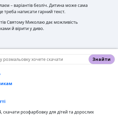
аєм – варіантів безліч. Дитина може сама
е треба написати гарний текст.
истів Святому Миколаю дає можливість
ками й вірити у диво.
Знайти
у
никам
тті
 скачати розфарбовку для дітей та дорослих