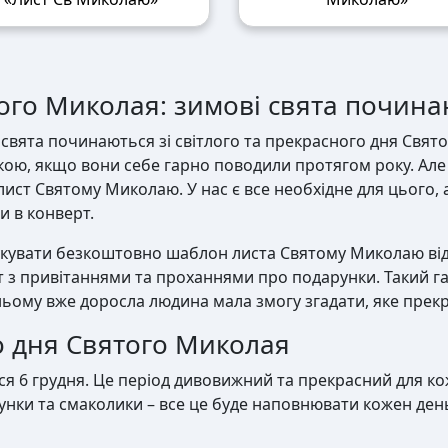
го Миколая: зимові свята починаю
 свята починаються зі світлого та прекрасного дня Свя
кою, якщо вони себе гарно поводили протягом року. Але
лист Святому Миколаю. У нас є все необхідне для цього
и в конверт.
укувати безкоштовно шаблон листа Святому Миколаю від
т з привітаннями та проханнями про подарунки. Такий г
ьому вже доросла людина мала змогу згадати, яке прекр
 дня Святого Миколая
ся 6 грудня. Це період дивовижний та прекрасний для ко
рунки та смаколики – все це буде наповнювати кожен ден