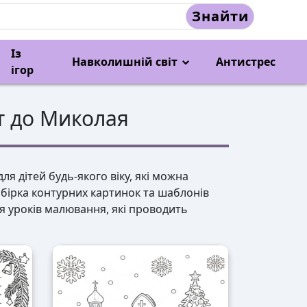
Знайти
Із
Навколишній світ
Антистрес
ігор
т до Миколая
я дітей будь-якого віку, які можна
обірка контурних картинок та шаблонів
ля уроків малювання, які проводить