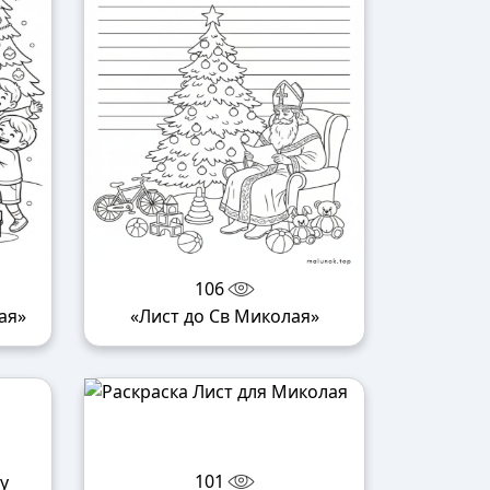
106
ая»
«Лист до Св Миколая»
101
у