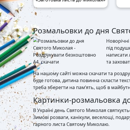
Розмальовки до дня Свято
Новорічні
під подуш
написати 
та заховат
На нашому сайті можна скачати та роздр
буде готова, дитина повинна скласти текс
треба зберегти на пам’ять, щоб в майбутн
Картинки-розмальовка до
В Україні день Святого Миколая святкуєть
Зимові розваги, канікули, веселощі, пода
гарного листа Святому Миколаю.