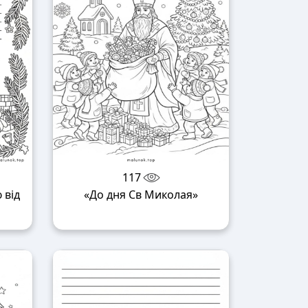
117
 від
«До дня Св Миколая»