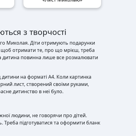
ться з творчості
того Миколая. Діти отримують подарунки
 щоб отримати те, про що мрієш, треба
, а дитина повинна лише все розмалювати
 дитини на форматі А4. Коли картинка
арний лист, створений своїми руками,
асне дитинство в неї було.
жної людини, не говорячи про дітей.
ь. Треба підготуватися та оформити бланк