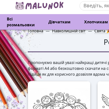
Всі
Дівчаткам
Хлопчикам
розмальовки
Головна
—
Навколишній світ
—
Свята 
Р
Пропонуємо вашій увазі найкращі дитячі р
форматі А4 або безкоштовно скачати на с
підійде як для корисного дозвілля вдома ч