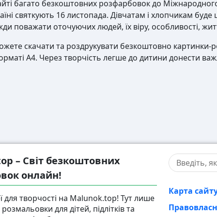
сайті багато безкоштовних розфарбовок до Міжнародного
аїні святкують 16 листопада. Дівчатам і хлопчикам буде 
ди поважати оточуючих людей, їх віру, особливості, жит
можете скачати та роздрукувати безкоштовно картинки-р
орматі А4. Через творчість легше до дитини донести важл
top – Світ безкоштовних
вок онлайн!
Карта сайт
ї для творчості на Malunok.top! Тут лише
Правовлас
розмальовки для дітей, підлітків та