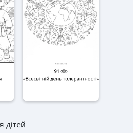
91
я
«Всесвітній день толерантності»
я дітей