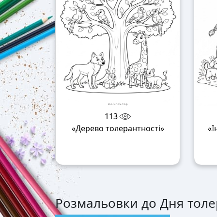
113
«Дерево толерантності»
«І
Розмальовки до Дня толер