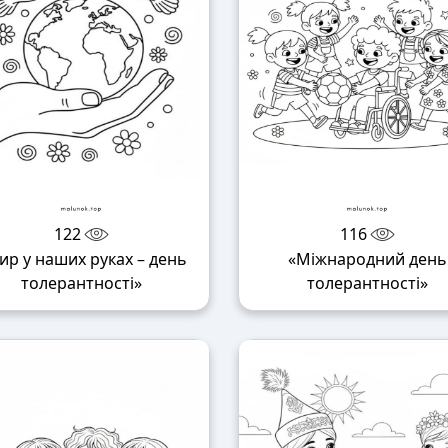
122
116
ир у наших руках – день
«Міжнародний день
толерантності»
толерантності»