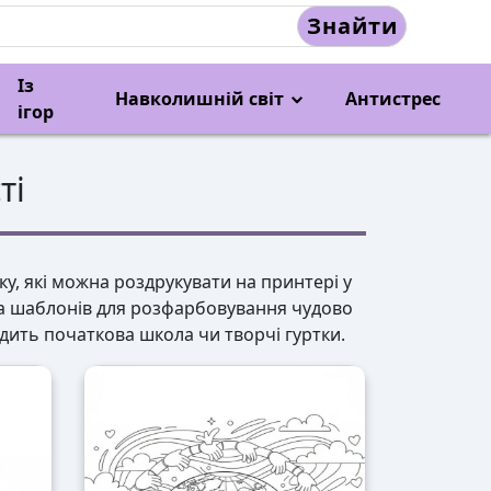
Знайти
Із
Навколишній світ
Антистрес
ігор
ті
у, які можна роздрукувати на принтері у
та шаблонів для розфарбовування чудово
водить початкова школа чи творчі гуртки.