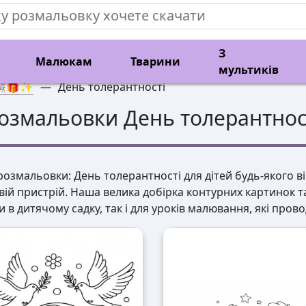
З
Малюкам
Тварини
мультиків
🎉🎁✨
—
День толерантності
озмальовки День толерантнос
озмальовки: День толерантності для дітей будь-якого вік
вій пристрій. Наша велика добірка контурних картинок 
и в дитячому садку, так і для уроків малювання, які про