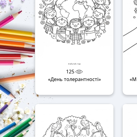
125
«День толерантності»
«М