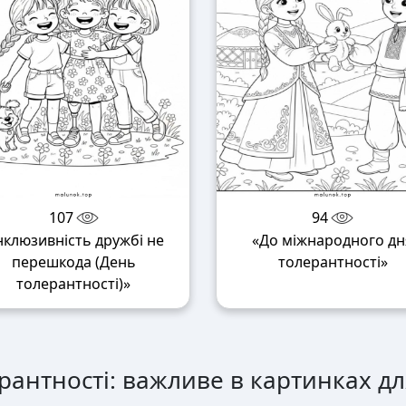
107
94
нклюзивність дружбі не
«До міжнародного дн
перешкода (День
толерантності»
толерантності)»
антності: важливе в картинках дл