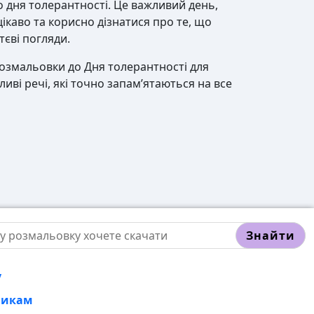
 дня толерантності. Це важливий день,
цікаво та корисно дізнатися про те, що
тєві погляди.
озмальовки до Дня толерантності для
иві речі, які точно запам’ятаються на все
Знайти
у
никам