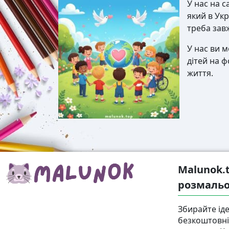
У нас на 
який в Укр
треба завж
У нас ви 
дітей на ф
життя.
Malunok.
розмальо
Збирайте іде
безкоштовні 