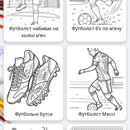
Футболіст набиває на
Футболіст б’є по м’ячу
коліні м’яч
Футбольні бутси
Футболіст Мессі