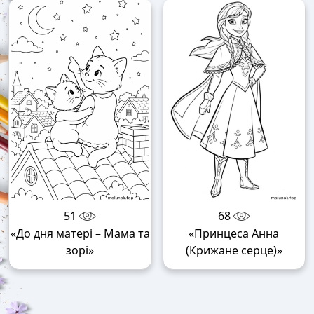
51
68
«До дня матері – Мама та
«Принцеса Анна
зорі»
(Крижане серце)»