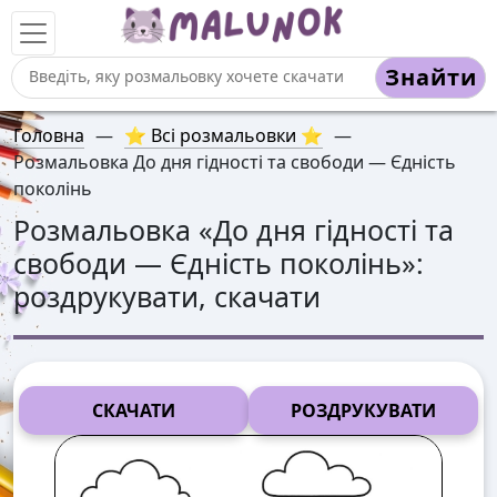
Знайти
Головна
—
⭐ Всі розмальовки ⭐
—
Розмальовка До дня гідності та свободи — Єдність
поколінь
Розмальовка «
До дня гідності та
свободи — Єдність поколінь
»:
роздрукувати, скачати
СКАЧАТИ
РОЗДРУКУВАТИ