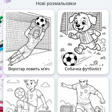
Нові розмальовки
Воротар ловить м’яч
Собачка футболіст