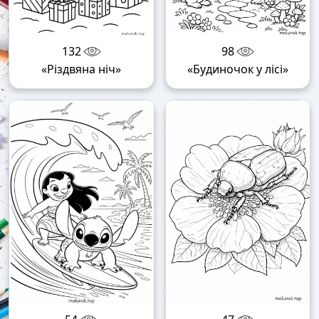
132
98
«Різдвяна ніч»
«Будиночок у лісі»