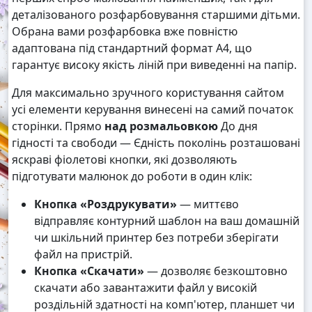
деталізованого розфарбовування старшими дітьми.
Обрана вами розфарбовка вже повністю
адаптована під стандартний формат А4, що
гарантує високу якість ліній при виведенні на папір.
Для максимально зручного користування сайтом
усі елементи керування винесені на самий початок
сторінки. Прямо
над розмальовкою
До дня
гідності та свободи — Єдність поколінь розташовані
яскраві фіолетові кнопки, які дозволяють
підготувати малюнок до роботи в один клік:
Кнопка «Роздрукувати»
— миттєво
відправляє контурний шаблон на ваш домашній
чи шкільний принтер без потреби зберігати
файл на пристрій.
Кнопка «Скачати»
— дозволяє безкоштовно
скачати або завантажити файл у високій
роздільній здатності на комп'ютер, планшет чи