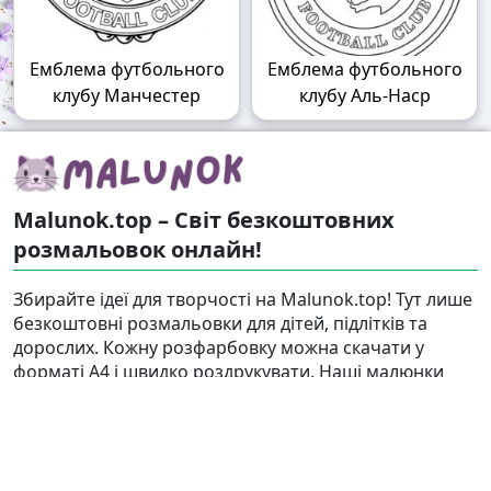
Емблема футбольного
Емблема футбольного
клубу Манчестер
клубу Аль-Наср
Malunok.top – Світ безкоштовних
розмальовок онлайн!
Збирайте ідеї для творчості на Malunok.top! Тут лише
безкоштовні розмальовки для дітей, підлітків та
дорослих. Кожну розфарбовку можна скачати у
форматі А4 і швидко роздрукувати. Наші малюнки
підходять і для гри, і для релаксу.
Знайти