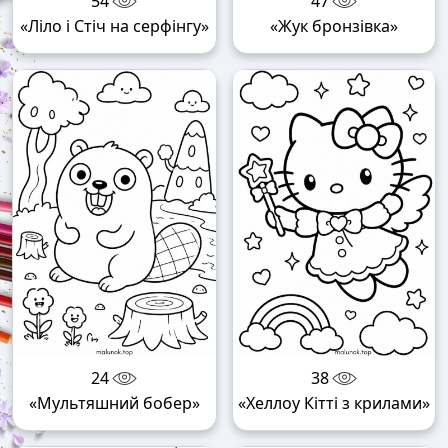
54
47
«Ліло і Стіч на серфінгу»
«Жук бронзівка»
24
38
«Мультяшний бобер»
«Хеллоу Кітті з крилами»