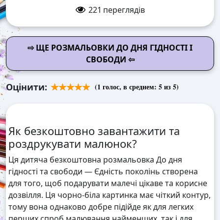
221
переглядів
⇨ ЩЕ РОЗМАЛЬОВКИ ДО ДНЯ ГІДНОСТІ І
СВОБОДИ ⇦
Оцінити:
(
1
голос, в среднем:
5
из 5)
Як безкоштовно завантажити та
роздрукувати малюнок?
Ця дитяча безкоштовна розмальовка До дня
гідності та свободи — Єдність поколінь створена
для того, щоб подарувати малечі цікаве та корисне
дозвілля. Ця чорно-біла картинка має чіткий контур,
тому вона однаково добре підійде як для легких
перших спроб малювання найменших, так і для