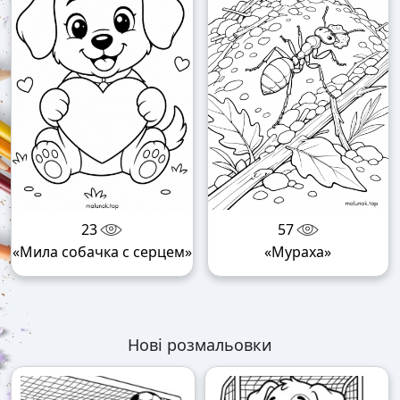
23
57
«Мила собачка с серцем»
«Мураха»
Нові розмальовки