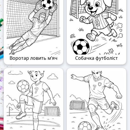
Воротар ловить м’яч
Собачка футболіст