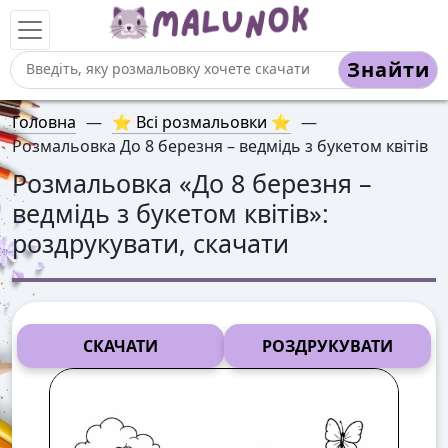
Знайти
Головна
—
⭐ Всі розмальовки ⭐
—
Розмальовка До 8 березня – ведмідь з букетом квітів
Розмальовка «
До 8 березня –
ведмідь з букетом квітів
»:
роздрукувати, скачати
СКАЧАТИ
РОЗДРУКУВАТИ