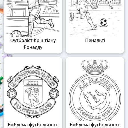
Футболіст Кріштіану
Пенальті
Роналду
Емблема футбольного
Емблема футбольного