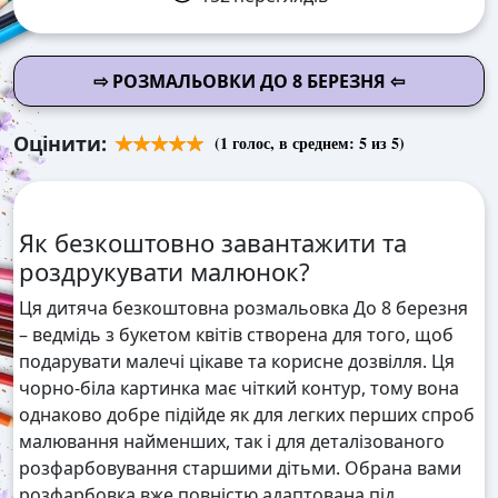
⇨ РОЗМАЛЬОВКИ ДО 8 БЕРЕЗНЯ ⇦
Оцінити:
(
1
голос, в среднем:
5
из 5)
Як безкоштовно завантажити та
роздрукувати малюнок?
Ця дитяча безкоштовна розмальовка До 8 березня
– ведмідь з букетом квітів створена для того, щоб
подарувати малечі цікаве та корисне дозвілля. Ця
чорно-біла картинка має чіткий контур, тому вона
однаково добре підійде як для легких перших спроб
малювання найменших, так і для деталізованого
розфарбовування старшими дітьми. Обрана вами
розфарбовка вже повністю адаптована під