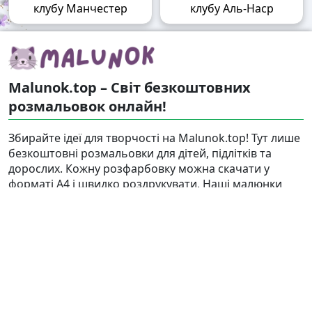
клубу Манчестер
клубу Аль-Наср
Malunok.top – Світ безкоштовних
розмальовок онлайн!
Збирайте ідеї для творчості на Malunok.top! Тут лише
безкоштовні розмальовки для дітей, підлітків та
дорослих. Кожну розфарбовку можна скачати у
форматі А4 і швидко роздрукувати. Наші малюнки
підходять і для гри, і для релаксу.
Знайти
Карта сайту
Правовласникам