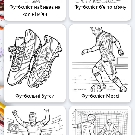
Футболіст набиває на
Футболіст б’є по м’ячу
коліні м’яч
Футбольні бутси
Футболіст Мессі