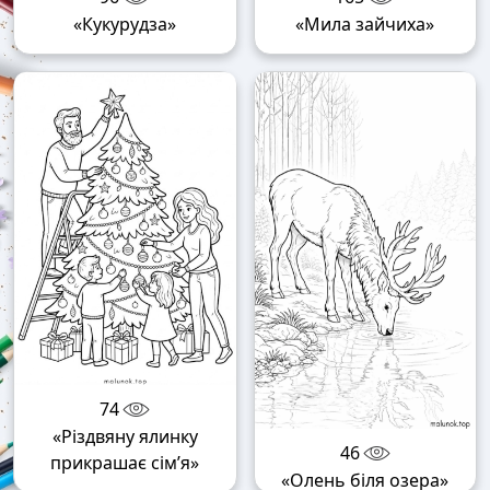
«Кукурудза»
«Мила зайчиха»
74
«Різдвяну ялинку
46
прикрашає сім’я»
«Олень біля озера»