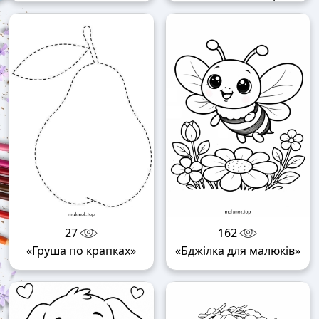
27
162
«Груша по крапках»
«Бджілка для малюків»