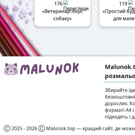
176
119
«Ветеринар лікує
«Простий бу
собаку»
для мале
Malunok.
розмальо
Збирайте іде
безкоштовні 
дорослих. К
форматі А4 
підходять і д
Ⓒ 2025 - 2026 Ⓒ Malunok.top — кращий сайт, де можн