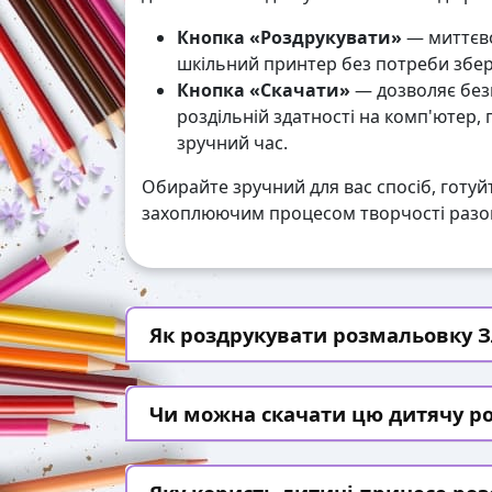
Кнопка «Роздрукувати»
— миттєво
шкільний принтер без потреби збері
Кнопка «Скачати»
— дозволяє без
роздільній здатності на комп'ютер,
зручний час.
Обирайте зручний для вас спосіб, готуй
захоплюючим процесом творчості разом
Як роздрукувати розмальовку Зл
Чи можна скачати цю дитячу р