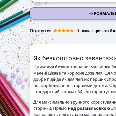
⇨ РОЗМАЛЬО
Оцінити:
(
1
голос, в среднем:
5
из
Як безкоштовно завантажи
Ця дитяча безкоштовна розмальовка Зли
малечі цікаве та корисне дозвілля. Ця ч
добре підійде як для легких перших спр
розфарбовування старшими дітьми. Обр
стандартний формат А4, що гарантує висо
Для максимально зручного користування
сторінки. Прямо
над розмальовкою
Зл
дозволяють підготувати малюнок до робо