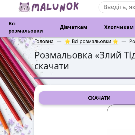
Всі
Дівчаткам
Хлопчикам
розмальовки
Головна
—
⭐ Всі розмальовки ⭐
—
Ро
Розмальовка «
Злий Ті
скачати
СКАЧАТИ