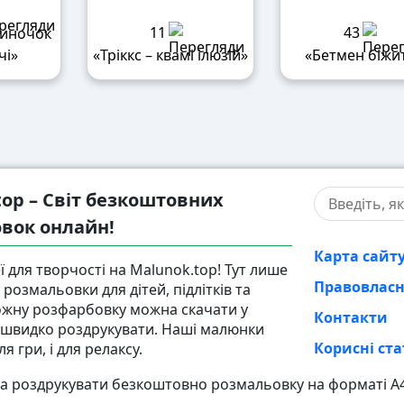
11
43
диночок
чі»
«Тріккс – квамі ілюзій»
«Бетмен біжи
top – Світ безкоштовних
вок онлайн!
Карта сайт
ї для творчості на Malunok.top! Тут лише
Правовлас
розмальовки для дітей, підлітків та
ожну розфарбовку можна скачати у
Контакти
і швидко роздрукувати. Наші малюнки
Корисні ста
ля гри, і для релаксу.
а роздрукувати безкоштовно розмальовку на форматі А4,