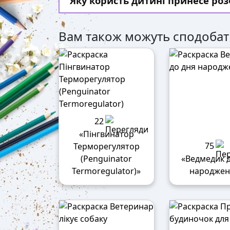
Яку користь дитині принесе ро
Вам також можуть сподобат
22
«Пінгвинатор
75
Терморегулятор
(Penguinator
«Ведмедик 
Termoregulator)»
народжен