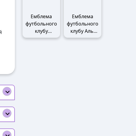
Емблема
Емблема
футбольного
футбольного
клубу
клубу Аль-
й
Манчестер
Наср