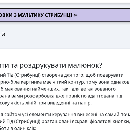
ВКИ З МУЛЬТИКУ СТРИБУНЦІ ⇦
 5)
ти та роздрукувати малюнок?
й Тід (Стрибунці) створена для того, щоб подарувати
орно-біла картинка має чіткий контур, тому вона однаков
об малювання найменших, так і для деталізованого
ана вами розфарбовка вже повністю адаптована під
ку якість ліній при виведенні на папір.
 сайтом усі елементи керування винесені на самий поч
ий Тід (Стрибунці) розташовані яскраві фіолетові кнопки,
ти в один клік: