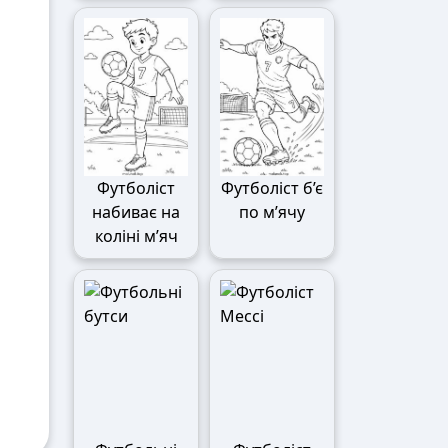
Футболіст
Футболіст б’є
набиває на
по м’ячу
коліні м’яч