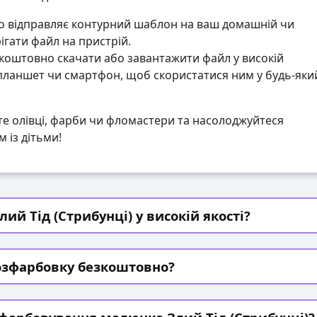
 відправляє контурний шаблон на ваш домашній чи
гати файл на пристрій.
коштовно скачати або завантажити файл у високій
 планшет чи смартфон, щоб скористатися ним у будь-яки
те олівці, фарби чи фломастери та насолоджуйтеся
 із дітьми!
ий Тід (Стрибунці) у високій якості?
озфарбовку безкоштовно?