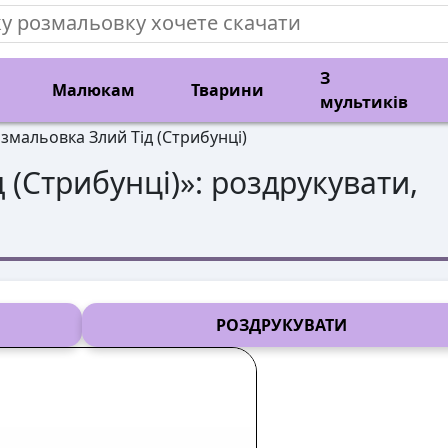
З
Малюкам
Тварини
мультиків
змальовка Злий Тід (Стрибунці)
д (Стрибунці)
»: роздрукувати,
РОЗДРУКУВАТИ