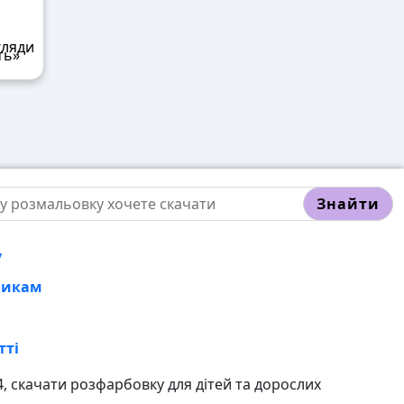
ть»
Знайти
у
никам
тті
 скачати розфарбовку для дітей та дорослих