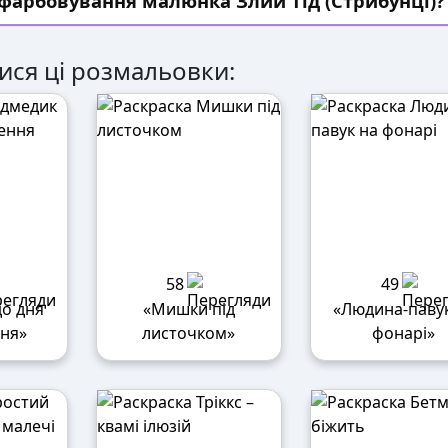
зфарбовування малюнка Злий Тід (Стрибунці)?
ися ці розмальовки:
58
49
до дня
«Мишки під
«Людина-павук
ня»
листочком»
фонарі»