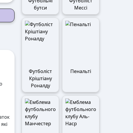
Футбольні
Футболіст
бутси
Мессі
Футболіст
Пенальті
Кріштіану
о
Роналду
аток
 які