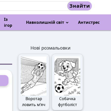
Знайти
Із
Навколишній світ
Антистрес
ігор
Нові розмальовки
Воротар
Собачка
ловить м’яч
футболіст