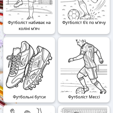
Футболіст набиває на
Футболіст б’є по м’ячу
коліні м’яч
Футбольні бутси
Футболіст Мессі