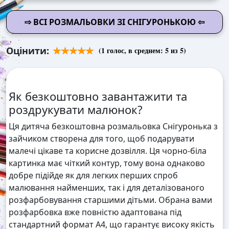
⇨ ВСІ РОЗМАЛЬОВКИ ЗІ СНІГУРОНЬКОЮ ⇦
Оцінити:
(
1
голос, в среднем:
5
из 5)
Як безкоштовно завантажити та
роздрукувати малюнок?
Ця дитяча безкоштовна розмальовка Снігуронька з
зайчиком створена для того, щоб подарувати
малечі цікаве та корисне дозвілля. Ця чорно-біла
картинка має чіткий контур, тому вона однаково
добре підійде як для легких перших спроб
малювання найменших, так і для деталізованого
розфарбовування старшими дітьми. Обрана вами
розфарбовка вже повністю адаптована під
стандартний формат А4, що гарантує високу якість