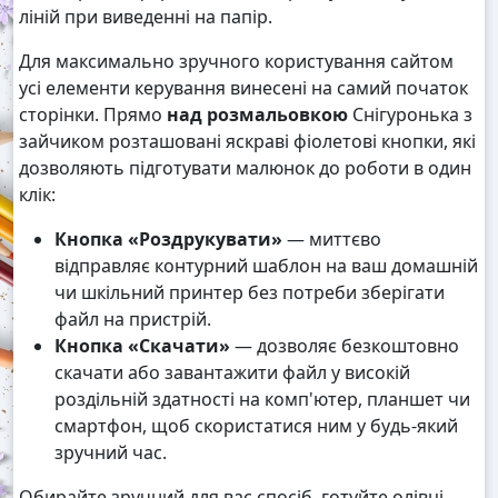
ліній при виведенні на папір.
Для максимально зручного користування сайтом
усі елементи керування винесені на самий початок
сторінки. Прямо
над розмальовкою
Снігуронька з
зайчиком розташовані яскраві фіолетові кнопки, які
дозволяють підготувати малюнок до роботи в один
клік:
Кнопка «Роздрукувати»
— миттєво
відправляє контурний шаблон на ваш домашній
чи шкільний принтер без потреби зберігати
файл на пристрій.
Кнопка «Скачати»
— дозволяє безкоштовно
скачати або завантажити файл у високій
роздільній здатності на комп'ютер, планшет чи
смартфон, щоб скористатися ним у будь-який
зручний час.
Обирайте зручний для вас спосіб, готуйте олівці,