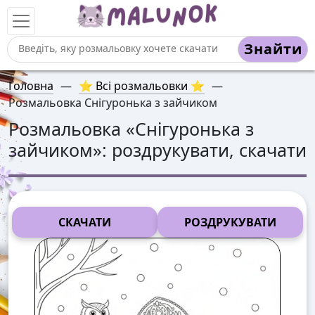
Знайти
Головна
—
⭐ Всі розмальовки ⭐
—
Розмальовка Снігуронька з зайчиком
Розмальовка «
Снігуронька з
зайчиком
»: роздрукувати, скачати
СКАЧАТИ
РОЗДРУКУВАТИ