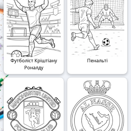
Футболіст Кріштіану
Пенальті
Роналду