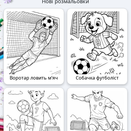
Нові розмальовки
Воротар ловить м’яч
Собачка футболіст