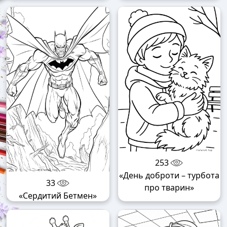
253
«День доброти – турбота
33
про тварин»
«Сердитий Бетмен»