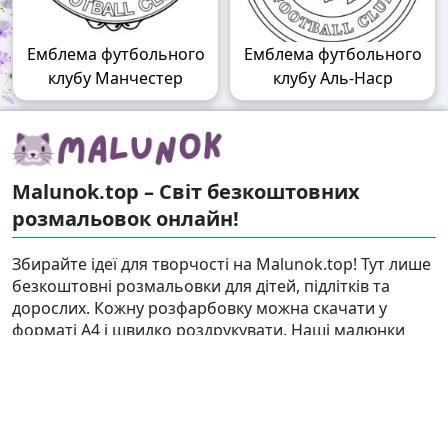
Емблема футбольного
Емблема футбольного
клубу Манчестер
клубу Аль-Наср
Malunok.top – Світ безкоштовних
розмальовок онлайн!
Збирайте ідеї для творчості на Malunok.top! Тут лише
безкоштовні розмальовки для дітей, підлітків та
дорослих. Кожну розфарбовку можна скачати у
форматі А4 і швидко роздрукувати. Наші малюнки
підходять і для гри, і для релаксу.
Знайти