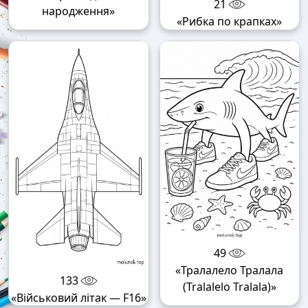
21
народження»
«Рибка по крапках»
49
«Тралалело Тралала
133
(Tralalelo Tralala)»
«Військовий літак — F16»