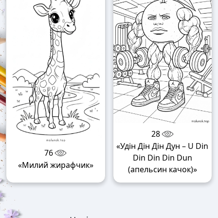
28
«Удін Дін Дін Дун – U Din
76
Din Din Din Dun
«Милий жирафчик»
(апельсин качок)»