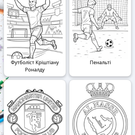
Футболіст Кріштіану
Пенальті
Роналду