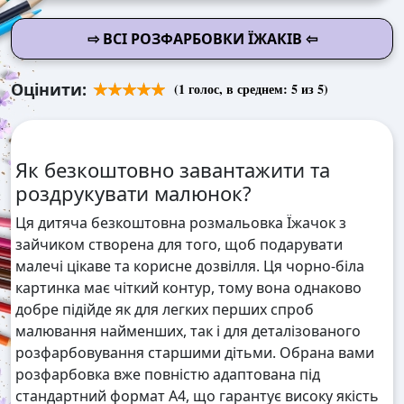
⇨ ВСІ РОЗФАРБОВКИ ЇЖАКІВ ⇦
Оцінити:
(
1
голос, в среднем:
5
из 5)
Як безкоштовно завантажити та
роздрукувати малюнок?
Ця дитяча безкоштовна розмальовка Їжачок з
зайчиком створена для того, щоб подарувати
малечі цікаве та корисне дозвілля. Ця чорно-біла
картинка має чіткий контур, тому вона однаково
добре підійде як для легких перших спроб
малювання найменших, так і для деталізованого
розфарбовування старшими дітьми. Обрана вами
розфарбовка вже повністю адаптована під
стандартний формат А4, що гарантує високу якість