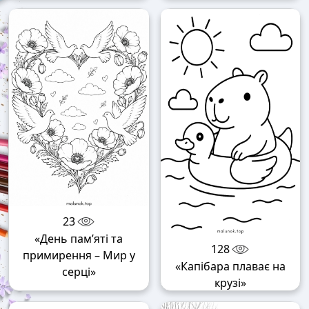
23
«День пам’яті та
128
примирення – Мир у
«Капібара плаває на
серці»
крузі»