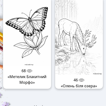
68
«Метелик Блакитний
46
Морфо»
«Олень біля озера»