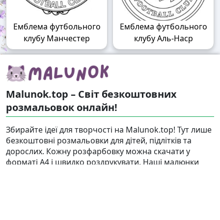
Емблема футбольного
Емблема футбольного
клубу Манчестер
клубу Аль-Наср
Malunok.top – Світ безкоштовних
розмальовок онлайн!
Збирайте ідеї для творчості на Malunok.top! Тут лише
безкоштовні розмальовки для дітей, підлітків та
дорослих. Кожну розфарбовку можна скачати у
форматі А4 і швидко роздрукувати. Наші малюнки
підходять і для гри, і для релаксу.
Знайти