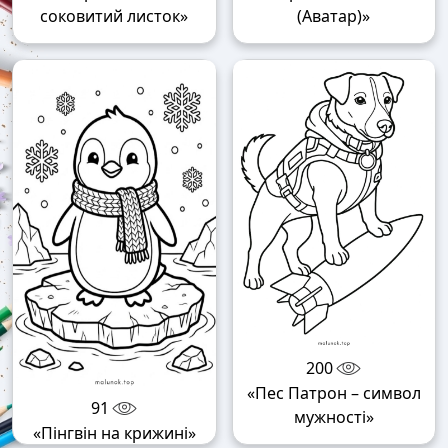
соковитий листок»
(Аватар)»
200
«Пес Патрон – символ
91
мужності»
«Пінгвін на крижині»