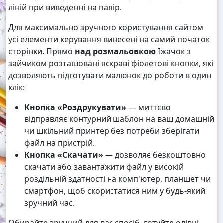
ліній при виведенні на папір.
Для максимально зручного користування сайтом
усі елементи керування винесені на самий початок
сторінки. Прямо
над розмальовкою
Їжачок з
зайчиком розташовані яскраві фіолетові кнопки, які
дозволяють підготувати малюнок до роботи в один
клік:
Кнопка «Роздрукувати»
— миттєво
відправляє контурний шаблон на ваш домашній
чи шкільний принтер без потреби зберігати
файл на пристрій.
Кнопка «Скачати»
— дозволяє безкоштовно
скачати або завантажити файл у високій
роздільній здатності на комп'ютер, планшет чи
смартфон, щоб скористатися ним у будь-який
зручний час.
Обирайте зручний для вас спосіб, готуйте олівці,