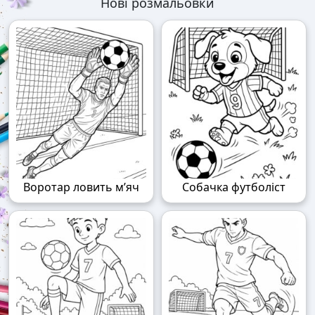
Нові розмальовки
Воротар ловить м’яч
Собачка футболіст