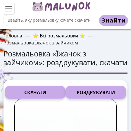
Знайти
Головна
—
⭐ Всі розмальовки ⭐
—
Розмальовка Їжачок з зайчиком
Розмальовка «
Їжачок з
зайчиком
»: роздрукувати, скачати
СКАЧАТИ
РОЗДРУКУВАТИ