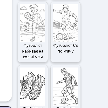
Футболіст
Футболіст б’є
набиває на
по м’ячу
коліні м’яч