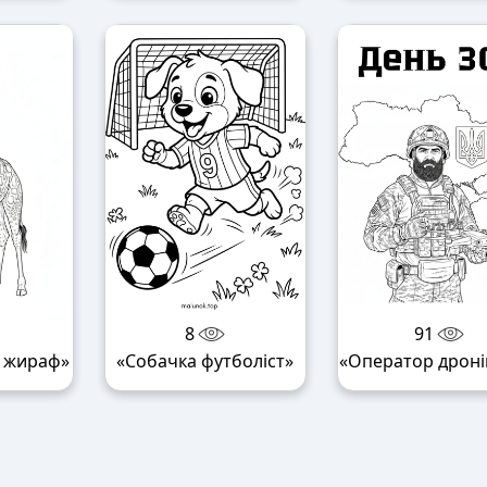
8
91
й жираф»
«Собачка футболіст»
«Оператор дроні