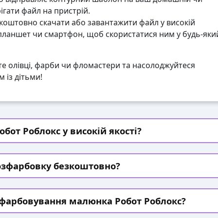
гати файл на пристрій.
коштовно скачати або завантажити файл у високій
 планшет чи смартфон, щоб скористатися ним у будь-яки
те олівці, фарби чи фломастери та насолоджуйтеся
 із дітьми!
бот Роблокс у високій якості?
озфарбовку безкоштовно?
зфарбовування малюнка Робот Роблокс?