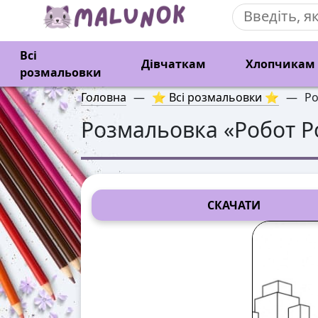
Всі
Дівчаткам
Хлопчикам
розмальовки
Головна
—
⭐ Всі розмальовки ⭐
—
Ро
Розмальовка «
Робот Р
СКАЧАТИ