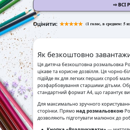
⇨ ВСІ
Оцінити:
(
1
голос, в среднем:
5
из
Як безкоштовно завантажи
Ця дитяча безкоштовна розмальовка Ро
цікаве та корисне дозвілля. Ця чорно-б
підійде як для легких перших спроб мал
розфарбовування старшими дітьми. Обр
стандартний формат А4, що гарантує висо
Для максимально зручного користування
сторінки. Прямо
над розмальовкою
Ро
дозволяють підготувати малюнок до робо
Кнопка «Роздрукувати»
— миттєво