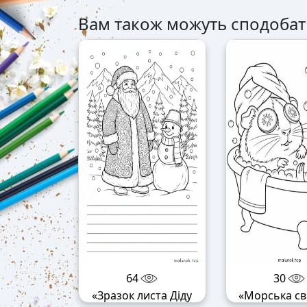
Вам також можуть сподобат
64
30
«Зразок листа Діду
«Морська св