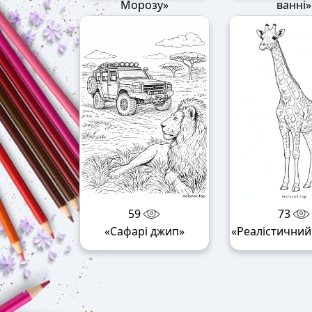
Морозу»
ванні»
59
73
«Сафарі джип»
«Реалістични