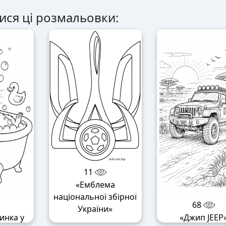
ися ці розмальовки:
11
«Емблема
національної збірної
68
України»
инка у
«Джип JEEP