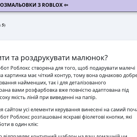
 РОЗМАЛЬОВКИ З ROBLOX ⇦
 5)
ти та роздрукувати малюнок?
бот Роблокс створена для того, щоб подарувати малечі
іла картинка має чіткий контур, тому вона однаково добр
ювання найменших, так і для деталізованого
ана вами розфарбовка вже повністю адаптована під
ку якість ліній при виведенні на папір.
 сайтом усі елементи керування винесені на самий поч
бот Роблокс розташовані яскраві фіолетові кнопки, які
ти в один клік:
 відправляє контурний шаблон на ваш домашній чи