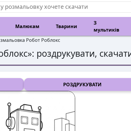
З
Малюкам
Тварини
мультиків
змальовка Робот Роблокс
облокс
»: роздрукувати, скачат
РОЗДРУКУВАТИ