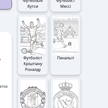
Футбольні
Футболіст
бутси
Мессі
Футболіст
Пенальті
е
Кріштіану
Роналду
аток