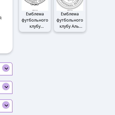
Емблема
Емблема
й
футбольного
футбольного
клубу
клубу Аль-
Манчестер
Наср