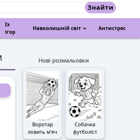
Знайти
Із
Навколишній світ
Антистрес
ігор
и
Нові розмальовки
Воротар
Собачка
ловить м’яч
футболіст