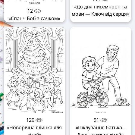
«До дня писемності та
12
мови — Ключ від серця»
«Спанч Боб з сачком»
120
91
«Новорічна ялинка для
«Піклування батька –
дітей»
День захисту дітей»