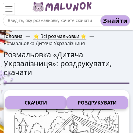
Знайти
Головна
—
⭐ Всі розмальовки ⭐
—
Розмальовка Дитяча Укрзалізниця
Розмальовка «
Дитяча
Укрзалізниця
»: роздрукувати,
скачати
СКАЧАТИ
РОЗДРУКУВАТИ