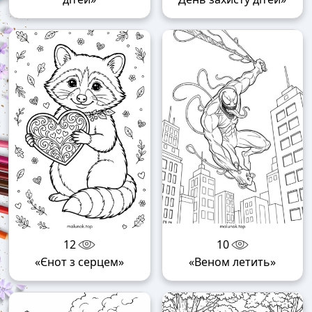
12
10
«Єнот з серцем»
«Веном летить»