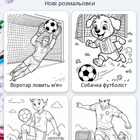
Нові розмальовки
Воротар ловить м’яч
Собачка футболіст