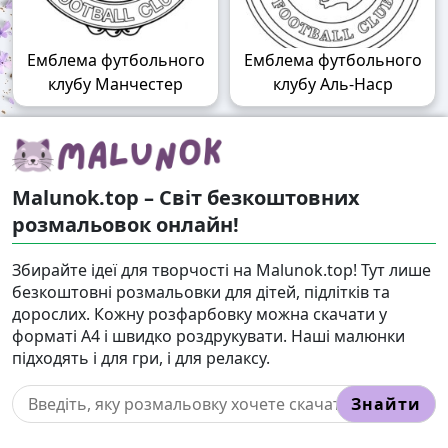
Емблема футбольного
Емблема футбольного
клубу Манчестер
клубу Аль-Наср
Malunok.top – Світ безкоштовних
розмальовок онлайн!
Збирайте ідеї для творчості на Malunok.top! Тут лише
безкоштовні розмальовки для дітей, підлітків та
дорослих. Кожну розфарбовку можна скачати у
форматі А4 і швидко роздрукувати. Наші малюнки
підходять і для гри, і для релаксу.
Знайти