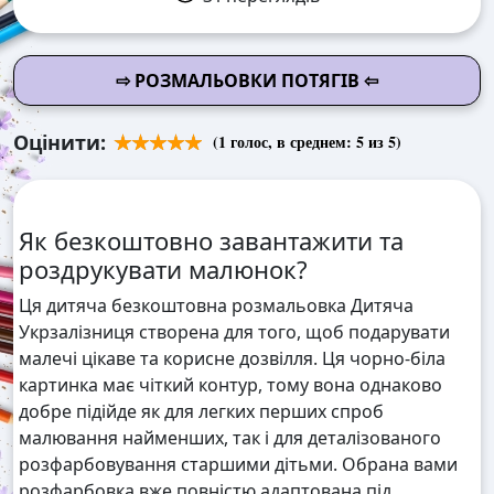
⇨ РОЗМАЛЬОВКИ ПОТЯГІВ ⇦
Оцінити:
(
1
голос, в среднем:
5
из 5)
Як безкоштовно завантажити та
роздрукувати малюнок?
Ця дитяча безкоштовна розмальовка Дитяча
Укрзалізниця створена для того, щоб подарувати
малечі цікаве та корисне дозвілля. Ця чорно-біла
картинка має чіткий контур, тому вона однаково
добре підійде як для легких перших спроб
малювання найменших, так і для деталізованого
розфарбовування старшими дітьми. Обрана вами
розфарбовка вже повністю адаптована під