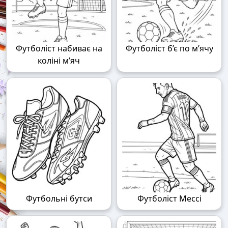
Футболіст набиває на
Футболіст б’є по м’ячу
коліні м’яч
Футбольні бутси
Футболіст Мессі