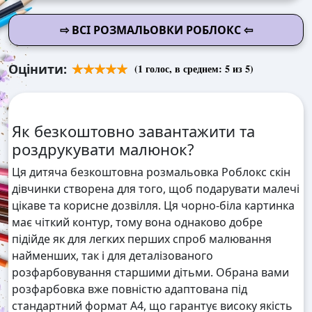
⇨ ВСІ РОЗМАЛЬОВКИ РОБЛОКС ⇦
Оцінити:
(
1
голос, в среднем:
5
из 5)
Як безкоштовно завантажити та
роздрукувати малюнок?
Ця дитяча безкоштовна розмальовка Роблокс скін
дівчинки створена для того, щоб подарувати малечі
цікаве та корисне дозвілля. Ця чорно-біла картинка
має чіткий контур, тому вона однаково добре
підійде як для легких перших спроб малювання
найменших, так і для деталізованого
розфарбовування старшими дітьми. Обрана вами
розфарбовка вже повністю адаптована під
стандартний формат А4, що гарантує високу якість