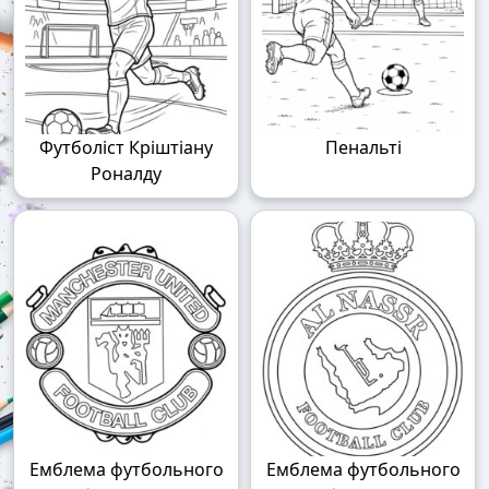
Футболіст Кріштіану
Пенальті
Роналду
Емблема футбольного
Емблема футбольного