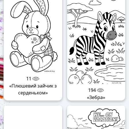
11
«Плюшевий зайчик з
194
серденьком»
«Зебра»