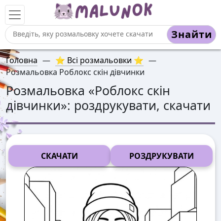
Знайти
Головна
—
⭐ Всі розмальовки ⭐
—
Розмальовка Роблокс скін дівчинки
Розмальовка «
Роблокс скін
дівчинки
»: роздрукувати, скачати
СКАЧАТИ
РОЗДРУКУВАТИ