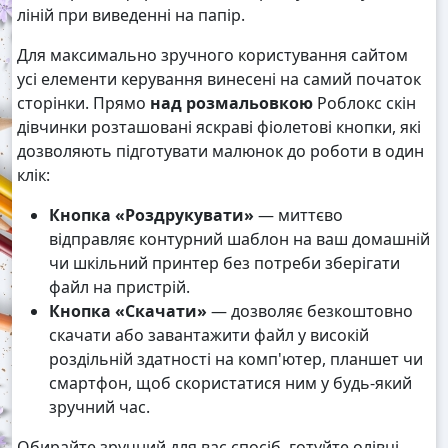
ліній при виведенні на папір.
Для максимально зручного користування сайтом
усі елементи керування винесені на самий початок
сторінки. Прямо
над розмальовкою
Роблокс скін
дівчинки розташовані яскраві фіолетові кнопки, які
дозволяють підготувати малюнок до роботи в один
клік:
Кнопка «Роздрукувати»
— миттєво
відправляє контурний шаблон на ваш домашній
чи шкільний принтер без потреби зберігати
файл на пристрій.
Кнопка «Скачати»
— дозволяє безкоштовно
скачати або завантажити файл у високій
роздільній здатності на комп'ютер, планшет чи
смартфон, щоб скористатися ним у будь-який
зручний час.
Обирайте зручний для вас спосіб, готуйте олівці,