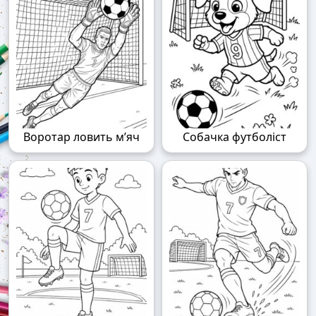
Воротар ловить м’яч
Собачка футболіст