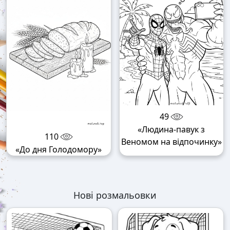
49
«Людина-павук з
110
Веномом на відпочинку»
«До дня Голодомору»
Нові розмальовки