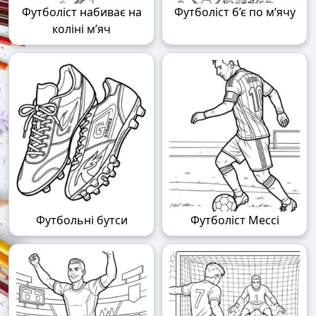
Футболіст набиває на
Футболіст б’є по м’ячу
коліні м’яч
Футбольні бутси
Футболіст Мессі