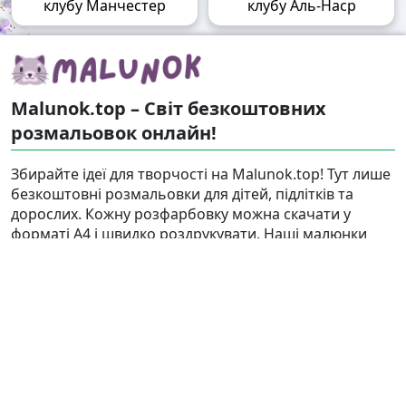
клубу Манчестер
клубу Аль-Наср
Malunok.top – Світ безкоштовних
розмальовок онлайн!
Збирайте ідеї для творчості на Malunok.top! Тут лише
безкоштовні розмальовки для дітей, підлітків та
дорослих. Кожну розфарбовку можна скачати у
форматі А4 і швидко роздрукувати. Наші малюнки
підходять і для гри, і для релаксу.
Знайти
Карта сайту
Правовласникам