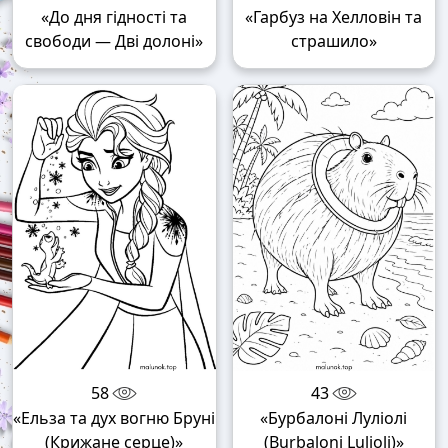
«До дня гідності та
«Гарбуз на Хелловін та
свободи — Дві долоні»
страшило»
58
43
«Ельза та дух вогню Бруні
«Бурбалоні Луліолі
(Крижане серце)»
(Burbaloni Lulioli)»