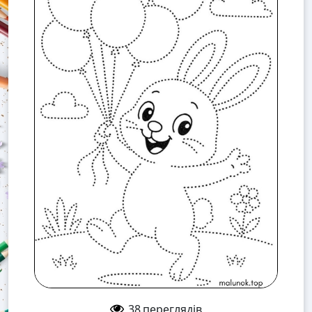
38
переглядів