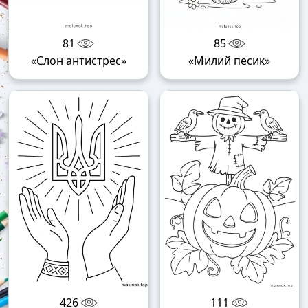
81
85
«Слон антистрес»
«Милий песик»
426
111