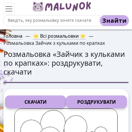
Знайти
Головна
—
⭐ Всі розмальовки ⭐
—
Розмальовка Зайчик з кульками по крапках
Розмальовка «
Зайчик з кульками
по крапках
»: роздрукувати,
скачати
СКАЧАТИ
РОЗДРУКУВАТИ