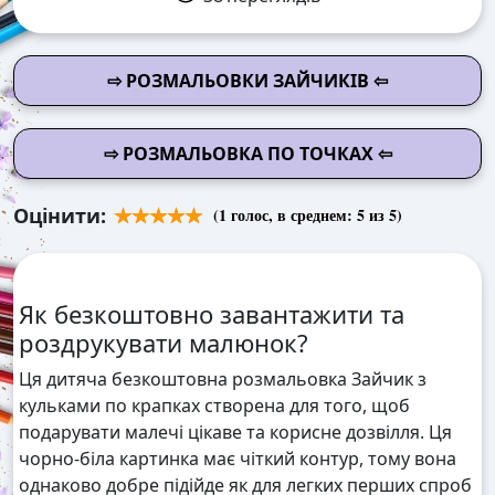
⇨ РОЗМАЛЬОВКИ ЗАЙЧИКІВ ⇦
⇨ РОЗМАЛЬОВКА ПО ТОЧКАХ ⇦
Оцінити:
(
1
голос, в среднем:
5
из 5)
Як безкоштовно завантажити та
роздрукувати малюнок?
Ця дитяча безкоштовна розмальовка Зайчик з
кульками по крапках створена для того, щоб
подарувати малечі цікаве та корисне дозвілля. Ця
чорно-біла картинка має чіткий контур, тому вона
однаково добре підійде як для легких перших спроб