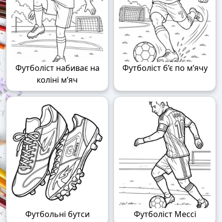
Футболіст набиває на
Футболіст б’є по м’ячу
коліні м’яч
Футбольні бутси
Футболіст Мессі