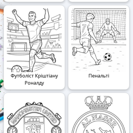
Футболіст Кріштіану
Пенальті
Роналду