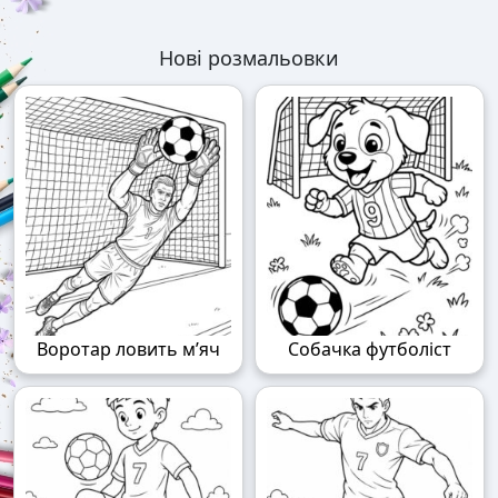
Нові розмальовки
Воротар ловить м’яч
Собачка футболіст