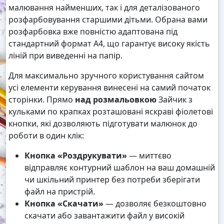
малювання найменших, так і для деталізованого
розфарбовування старшими дітьми. Обрана вами
розфарбовка вже повністю адаптована під
стандартний формат А4, що гарантує високу якість
ліній при виведенні на папір.
Для максимально зручного користування сайтом
усі елементи керування винесені на самий початок
сторінки. Прямо
над розмальовкою
Зайчик з
кульками по крапках розташовані яскраві фіолетові
кнопки, які дозволяють підготувати малюнок до
роботи в один клік:
Кнопка «Роздрукувати»
— миттєво
відправляє контурний шаблон на ваш домашній
чи шкільний принтер без потреби зберігати
файл на пристрій.
Кнопка «Скачати»
— дозволяє безкоштовно
скачати або завантажити файл у високій