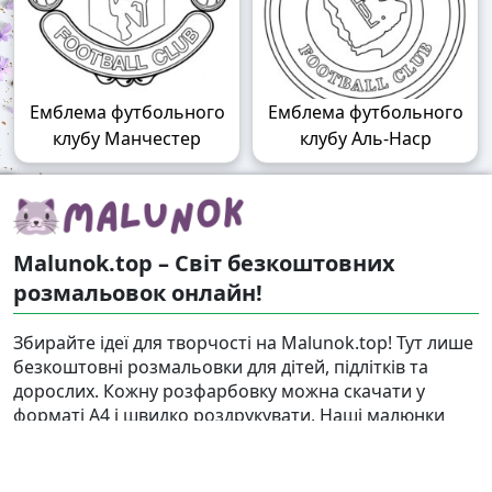
Емблема футбольного
Емблема футбольного
клубу Манчестер
клубу Аль-Наср
Malunok.top – Світ безкоштовних
розмальовок онлайн!
Збирайте ідеї для творчості на Malunok.top! Тут лише
безкоштовні розмальовки для дітей, підлітків та
дорослих. Кожну розфарбовку можна скачати у
форматі А4 і швидко роздрукувати. Наші малюнки
підходять і для гри, і для релаксу.
Знайти