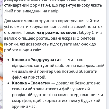
стандартний формат А4, що гарантує високу якість
ліній при виведенні на папір.
Для максимально зручного користування сайтом
усі елементи керування винесені на самий початок
сторінки. Прямо
над розмальовкою
Лабубу Стіч з
великою піццею розташовані яскраві фіолетові
кнопки, які дозволяють підготувати малюнок до
роботи в один клік:
Кнопка «Роздрукувати»
— миттєво
відправляє контурний шаблон на ваш домашній
чи шкільний принтер без потреби зберігати
файл на пристрій.
Кнопка «Скачати»
— дозволяє безкоштовно
скачати або завантажити файл у високій
роздільній здатності на комп'ютер, планшет чи
смартфон, щоб скористатися ним у будь-який
зручний час.