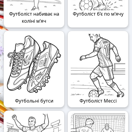
Футболіст набиває на
Футболіст б’є по м’ячу
коліні м’яч
Футбольні бутси
Футболіст Мессі