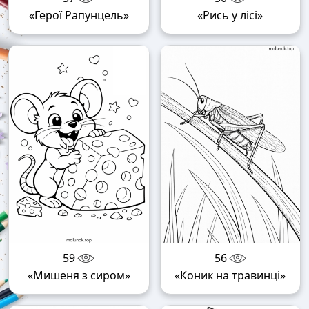
«Герої Рапунцель»
«Рись у лісі»
59
56
«Мишеня з сиром»
«Коник на травинці»