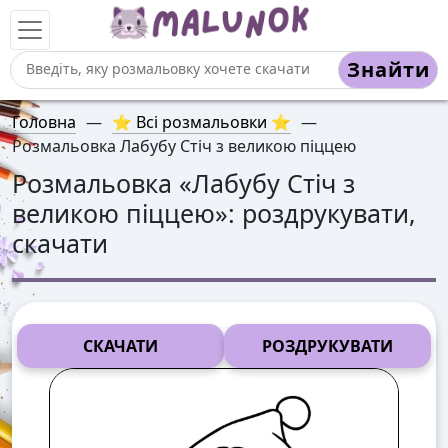
Знайти
Головна
—
⭐ Всі розмальовки ⭐
—
Розмальовка Лабубу Стіч з великою піццею
Розмальовка «
Лабубу Стіч з
великою піццею
»: роздрукувати,
скачати
СКАЧАТИ
РОЗДРУКУВАТИ