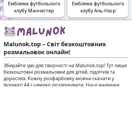
Емблема футбольного
Емблема футбольного
клубу Манчестер
клубу Аль-Наср
Malunok.top – Світ безкоштовних
розмальовок онлайн!
Збирайте ідеї для творчості на Malunok.top! Тут лише
безкоштовні розмальовки для дітей, підлітків та
дорослих. Кожну розфарбовку можна скачати у
форматі А4 і швидко роздрукувати. Наші малюнки
підходять і для гри, і для релаксу.
Знайти
Карта сайту