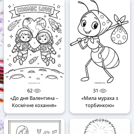
62
31
«До дня Валентина –
«Мила мураха з
Космічне кохання»
торбинкою»