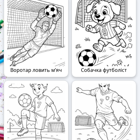
Воротар ловить м’яч
Собачка футболіст