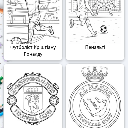
Футболіст Кріштіану
Пенальті
Роналду