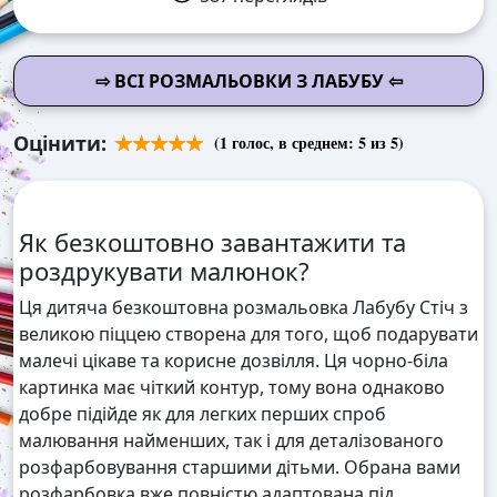
⇨ ВСІ РОЗМАЛЬОВКИ З ЛАБУБУ ⇦
Оцінити:
(
1
голос, в среднем:
5
из 5)
Як безкоштовно завантажити та
роздрукувати малюнок?
Ця дитяча безкоштовна розмальовка Лабубу Стіч з
великою піццею створена для того, щоб подарувати
малечі цікаве та корисне дозвілля. Ця чорно-біла
картинка має чіткий контур, тому вона однаково
добре підійде як для легких перших спроб
малювання найменших, так і для деталізованого
розфарбовування старшими дітьми. Обрана вами
розфарбовка вже повністю адаптована під