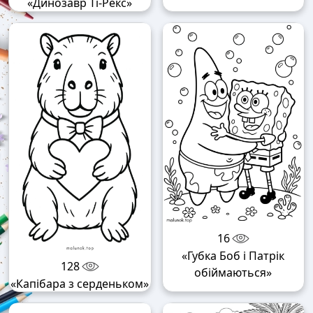
«Динозавр Ті-Рекс»
16
«Губка Боб і Патрік
128
обіймаються»
«Капібара з серденьком»