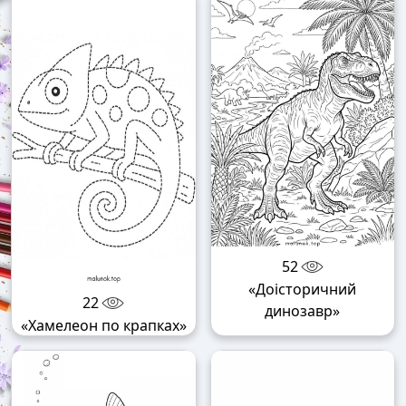
52
«Доісторичний
22
динозавр»
«Хамелеон по крапках»