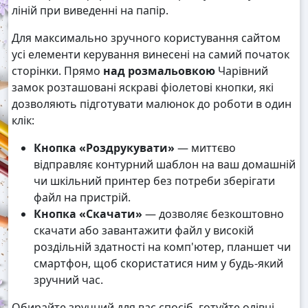
ліній при виведенні на папір.
Для максимально зручного користування сайтом
усі елементи керування винесені на самий початок
сторінки. Прямо
над розмальовкою
Чарівний
замок розташовані яскраві фіолетові кнопки, які
дозволяють підготувати малюнок до роботи в один
клік:
Кнопка «Роздрукувати»
— миттєво
відправляє контурний шаблон на ваш домашній
чи шкільний принтер без потреби зберігати
файл на пристрій.
Кнопка «Скачати»
— дозволяє безкоштовно
скачати або завантажити файл у високій
роздільній здатності на комп'ютер, планшет чи
смартфон, щоб скористатися ним у будь-який
зручний час.
Обирайте зручний для вас спосіб, готуйте олівці,