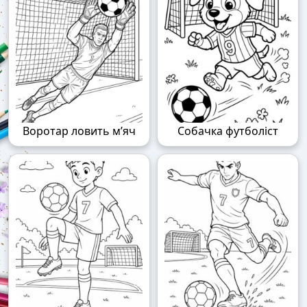
Воротар ловить м’яч
Собачка футболіст