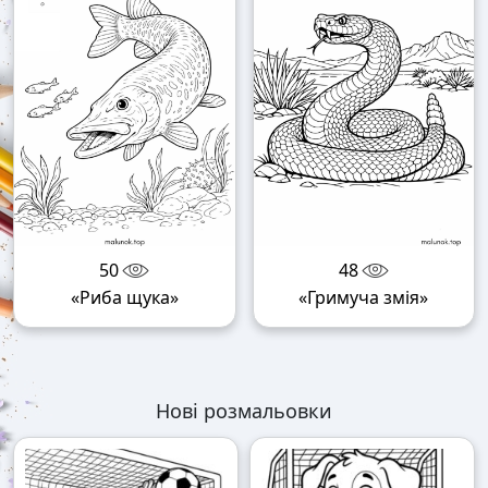
50
48
«Риба щука»
«Гримуча змія»
Нові розмальовки