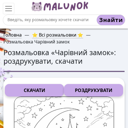
Знайти
Головна
—
⭐ Всі розмальовки ⭐
—
Розмальовка Чарівний замок
Розмальовка «
Чарівний замок
»:
роздрукувати, скачати
СКАЧАТИ
РОЗДРУКУВАТИ