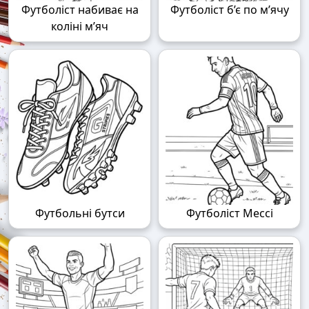
Футболіст набиває на
Футболіст б’є по м’ячу
коліні м’яч
Футбольні бутси
Футболіст Мессі