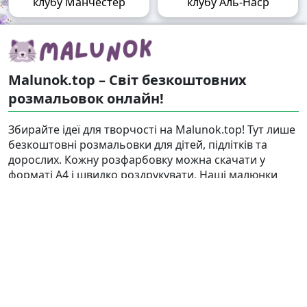
клубу Манчестер
клубу Аль-Наср
Malunok.top – Світ безкоштовних
розмальовок онлайн!
Збирайте ідеї для творчості на Malunok.top! Тут лише
безкоштовні розмальовки для дітей, підлітків та
дорослих. Кожну розфарбовку можна скачати у
форматі А4 і швидко роздрукувати. Наші малюнки
підходять і для гри, і для релаксу.
Знайти
Карта сайту
Правовласникам