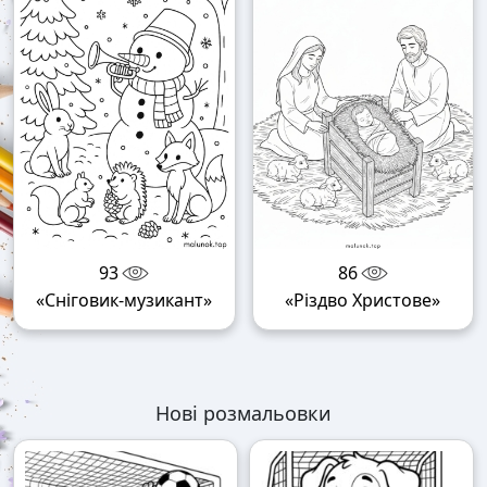
93
86
«Сніговик-музикант»
«Різдво Христове»
Нові розмальовки