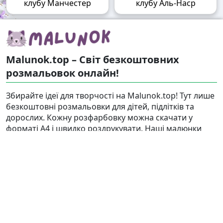
клубу Манчестер
клубу Аль-Наср
Malunok.top – Світ безкоштовних
розмальовок онлайн!
Збирайте ідеї для творчості на Malunok.top! Тут лише
безкоштовні розмальовки для дітей, підлітків та
дорослих. Кожну розфарбовку можна скачати у
форматі А4 і швидко роздрукувати. Наші малюнки
підходять і для гри, і для релаксу.
Знайти
Карта сайту
Правовласникам