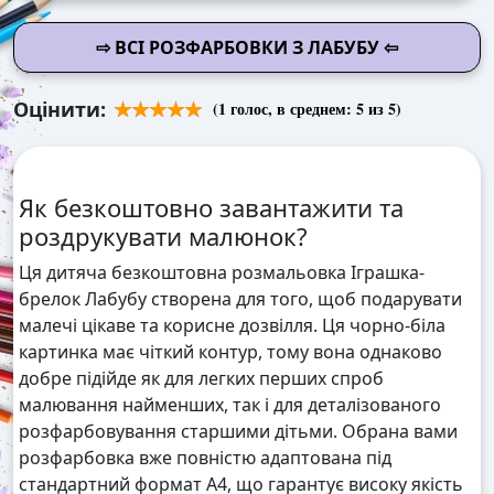
⇨ ВСІ РОЗФАРБОВКИ З ЛАБУБУ ⇦
Оцінити:
(
1
голос, в среднем:
5
из 5)
Як безкоштовно завантажити та
роздрукувати малюнок?
Ця дитяча безкоштовна розмальовка Іграшка-
брелок Лабубу створена для того, щоб подарувати
малечі цікаве та корисне дозвілля. Ця чорно-біла
картинка має чіткий контур, тому вона однаково
добре підійде як для легких перших спроб
малювання найменших, так і для деталізованого
розфарбовування старшими дітьми. Обрана вами
розфарбовка вже повністю адаптована під
стандартний формат А4, що гарантує високу якість