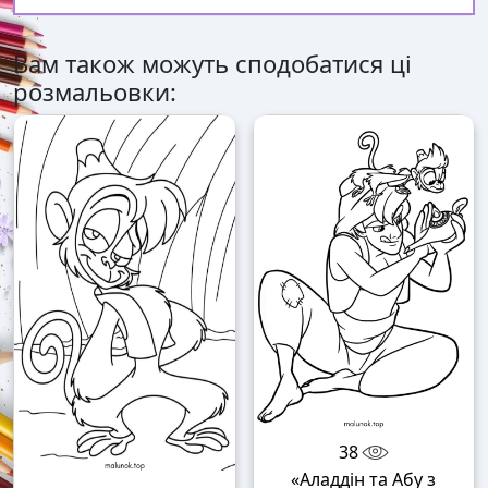
Вам також можуть сподобатися ці
розмальовки:
38
«Аладдін та Абу з