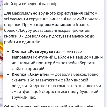
ліній при виведенні на папір.
Для максимально зручного користування сайтом
усі елементи керування винесені на самий початок
сторінки. Прямо
над розмальовкою
Іграшка-
брелок Лабубу розташовані яскраві фіолетові
кнопки, які дозволяють підготувати малюнок до
роботи в один клік:
Кнопка «Роздрукувати»
— миттєво
відправляє контурний шаблон на ваш домашній
чи шкільний принтер без потреби зберігати
файл на пристрій.
Кнопка «Скачати»
— дозволяє безкоштовно
скачати або завантажити файл у високій
роздільній здатності на комп'ютер, планшет чи
смартфон, щоб скористатися ним у будь-який
зручний час.
Обирайте зручний для вас спосіб, готуйте олівці,