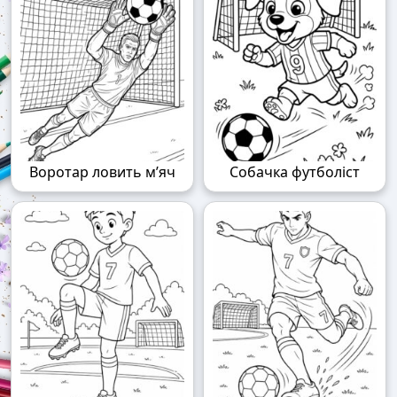
Воротар ловить м’яч
Собачка футболіст