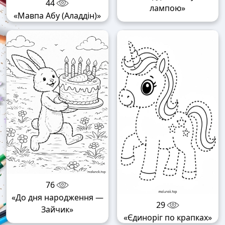
44
лампою»
«Мавпа Абу (Аладдін)»
76
«До дня народження —
29
Зайчик»
«Єдиноріг по крапках»