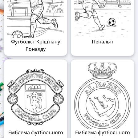
Футболіст Кріштіану
Пенальті
Роналду
Емблема футбольного
Емблема футбольного