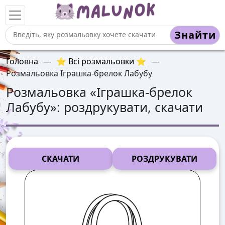
Знайти
Головна
—
⭐ Всі розмальовки ⭐
—
Розмальовка Іграшка-брелок Лабубу
Розмальовка «
Іграшка-брелок
Лабубу
»: роздрукувати, скачати
СКАЧАТИ
РОЗДРУКУВАТИ