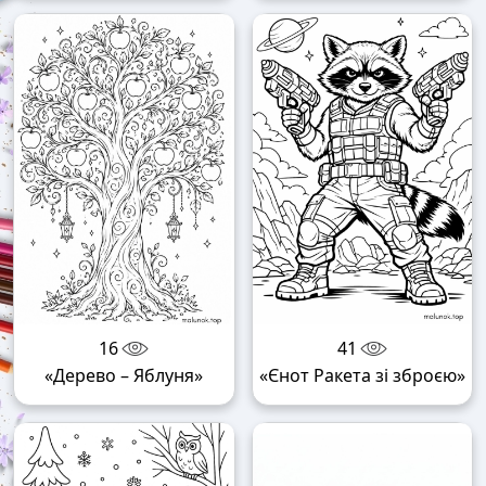
16
41
«Дерево – Яблуня»
«Єнот Ракета зі зброєю»