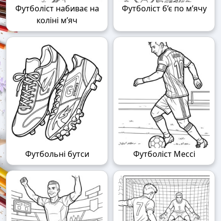
Футболіст набиває на
Футболіст б’є по м’ячу
коліні м’яч
Футбольні бутси
Футболіст Мессі