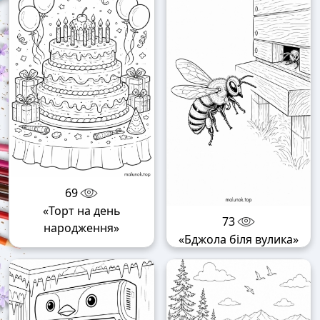
69
«Торт на день
73
народження»
«Бджола біля вулика»