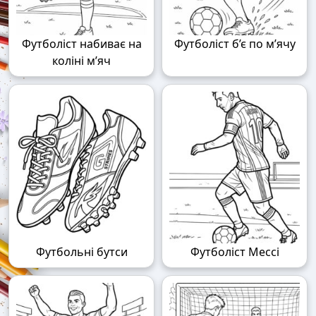
Футболіст набиває на
Футболіст б’є по м’ячу
коліні м’яч
Футбольні бутси
Футболіст Мессі