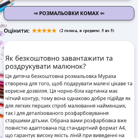
⇨ РОЗМАЛЬОВКИ КОМАХ ⇦
Оцінити:
(
2
голоса, в среднем:
5
из 5)
Як безкоштовно завантажити та
роздрукувати малюнок?
Ця дитяча безкоштовна розмальовка Мураха
створена для того, щоб подарувати малечі цікаве та
корисне дозвілля. Ця чорно-біла картинка має
чіткий контур, тому вона однаково добре підійде як
для легких перших спроб малювання найменших,
так і для деталізованого розфарбовування
старшими дітьми. Обрана вами розфарбовка вже
повністю адаптована під стандартний формат А4,
що гарантує високу якість ліній при виведенні на