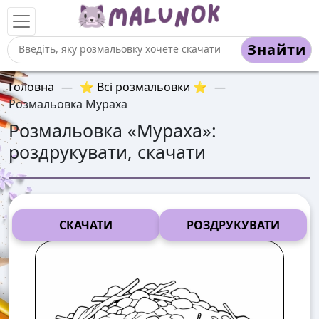
Знайти
Головна
—
⭐ Всі розмальовки ⭐
—
Розмальовка Мураха
Розмальовка «
Мураха
»:
роздрукувати, скачати
СКАЧАТИ
РОЗДРУКУВАТИ