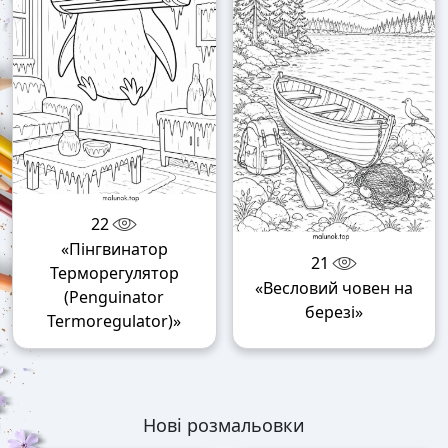
22
«Пінгвинатор
21
Терморегулятор
«Весловий човен на
(Penguinator
березі»
Termoregulator)»
Нові розмальовки