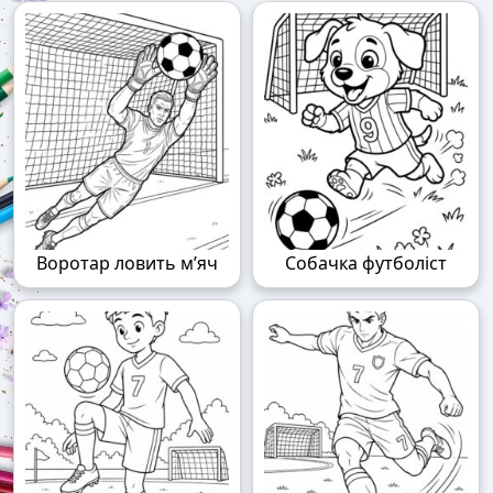
Воротар ловить м’яч
Собачка футболіст