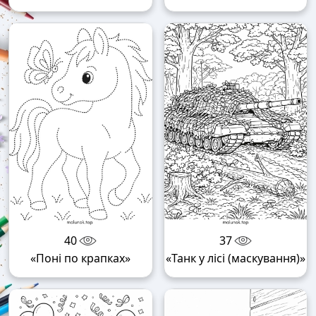
40
37
«Поні по крапках»
«Танк у лісі (маскування)»