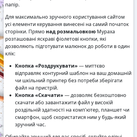
папір.
Для максимально зручного користування сайтом
усі елементи керування винесені на самий початок
сторінки. Прямо
над розмальовкою
Мураха
розташовані яскраві фіолетові кнопки, які
дозволяють підготувати малюнок до роботи в один
клік:
Кнопка «Роздрукувати»
— миттєво
відправляє контурний шаблон на ваш домашній
чи шкільний принтер без потреби зберігати
файл на пристрій.
Кнопка «Скачати»
— дозволяє безкоштовно
скачати або завантажити файл у високій
роздільній здатності на комп'ютер, планшет чи
смартфон, щоб скористатися ним у будь-який
зручний час.
Обирайте зручний для вас спосіб, готуйте олівці,