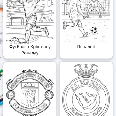
Футболіст Кріштіану
Пенальті
Роналду