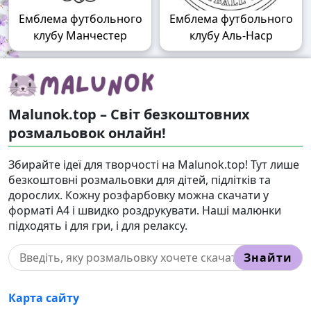
Емблема футбольного
Емблема футбольного
клубу Манчестер
клубу Аль-Наср
Malunok.top – Світ безкоштовних
розмальовок онлайн!
Збирайте ідеї для творчості на Malunok.top! Тут лише
безкоштовні розмальовки для дітей, підлітків та
дорослих. Кожну розфарбовку можна скачати у
форматі А4 і швидко роздрукувати. Наші малюнки
підходять і для гри, і для релаксу.
Знайти
Карта сайту