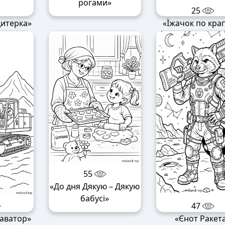
рогами»
25
дитерка»
«Їжачок по кра
55
«До дня Дякую – Дякую
бабусі»
47
аватор»
«Єнот Ракет