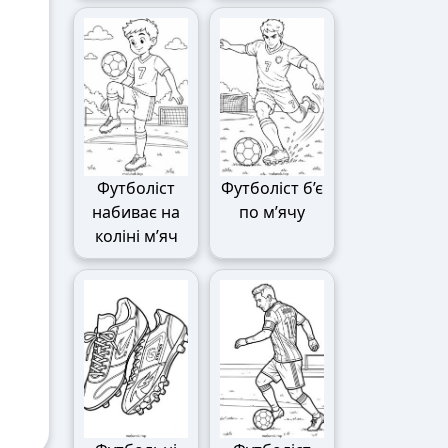
Футболіст
Футболіст б’є
набиває на
по м’ячу
коліні м’яч