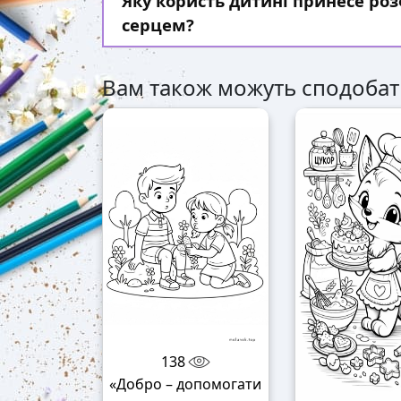
Яку користь дитині принесе ро
серцем?
Вам також можуть сподобат
138
«Добро – допомогати