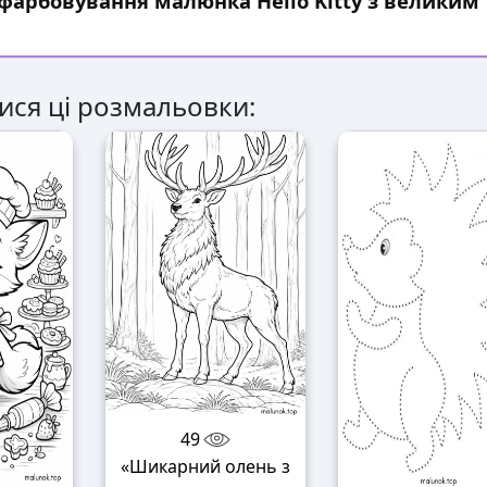
зфарбовування малюнка Hello Kitty з великим
ися ці розмальовки:
49
«Шикарний олень з