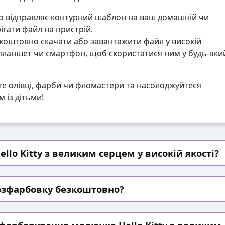
 відправляє контурний шаблон на ваш домашній чи
гати файл на пристрій.
коштовно скачати або завантажити файл у високій
 планшет чи смартфон, щоб скористатися ним у будь-яки
те олівці, фарби чи фломастери та насолоджуйтеся
 із дітьми!
llo Kitty з великим серцем у високій якості?
озфарбовку безкоштовно?