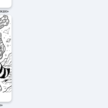
пках»
а»