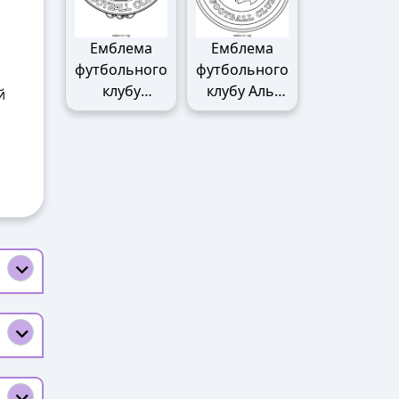
Емблема
Емблема
футбольного
футбольного
клубу
клубу Аль-
й
Манчестер
Наср