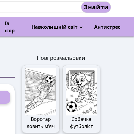
Знайти
Із
Навколишній світ
Антистрес
ігор
Нові розмальовки
Воротар
Собачка
ловить м’яч
футболіст