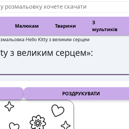
З
Малюкам
Тварини
мультиків
змальовка Hello Kitty з великим серцем
itty з великим серцем
»:
РОЗДРУКУВАТИ