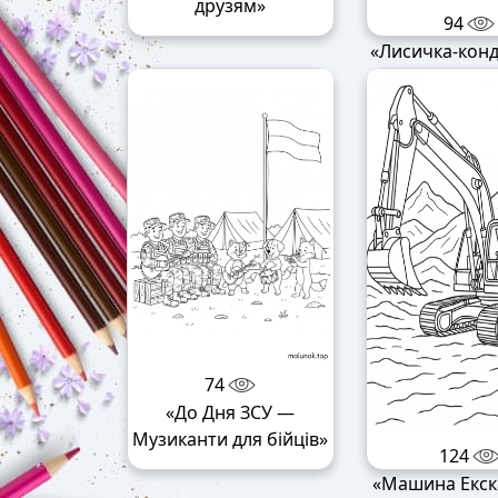
друзям»
94
«Лисичка-кон
74
«До Дня ЗСУ —
Музиканти для бійців»
124
«Машина Екск