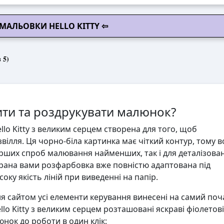
МАЛЬОВКИ HELLO KITTY ⇦
 5)
ти та роздрукувати малюнок?
o Kitty з великим серцем створена для того, щоб
вілля. Ця чорно-біла картинка має чіткий контур, тому 
ерших спроб малювання найменших, так і для деталізова
ана вами розфарбовка вже повністю адаптована під
ку якість ліній при виведенні на папір.
 сайтом усі елементи керування винесені на самий поч
llo Kitty з великим серцем розташовані яскраві фіолетові
юнок до роботи в один клік: