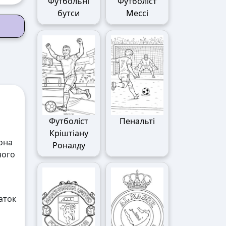
Футбольні
Футболіст
бутси
Мессі
Футболіст
Пенальті
Кріштіану
вона
Роналду
ного
аток