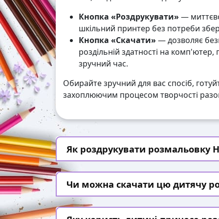
Кнопка «Роздрукувати»
— миттєво
шкільний принтер без потреби збері
Кнопка «Скачати»
— дозволяє без
роздільній здатності на комп'ютер,
зручний час.
Обирайте зручний для вас спосіб, готуй
захоплюючим процесом творчості разом
Як роздрукувати розмальовку He
Чи можна скачати цю дитячу р