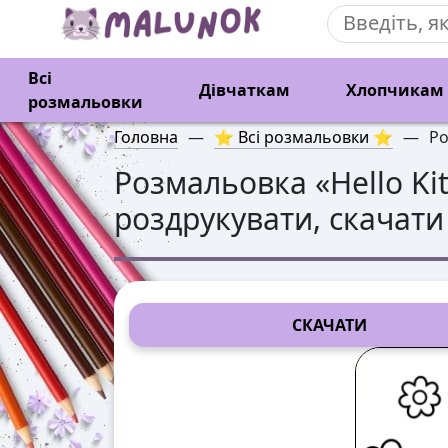
Всі
Дівчаткам
Хлопчикам
розмальовки
Головна
—
⭐ Всі розмальовки ⭐
—
Ро
Розмальовка «
Hello K
роздрукувати, скачати
СКАЧАТИ