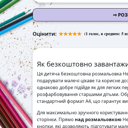
⇨ РОЗ
Оцінити:
(
1
голос, в среднем:
5
из
Як безкоштовно завантажи
Ця дитяча безкоштовна розмальовка Hell
подарувати малечі цікаве та корисне доз
однаково добре підійде як для легких п
розфарбовування старшими дітьми. Обр
стандартний формат А4, що гарантує висо
Для максимально зручного користування
сторінки. Прямо
над розмальовкою
He
кнопки, які дозволяють підготувати мал