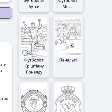
Футбольні
Футболіст
бутси
Мессі
Футболіст
Пенальті
ати
Кріштіану
о
Роналду
аток