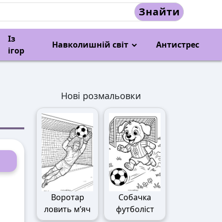
Знайти
Із
Навколишній світ
Антистрес
ігор
Нові розмальовки
Воротар
Собачка
ловить м’яч
футболіст