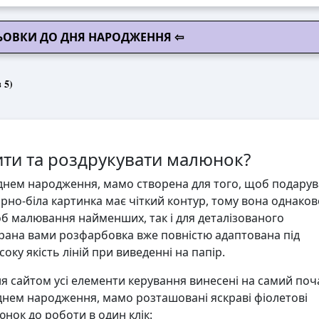
ЬОВКИ ДО ДНЯ НАРОДЖЕННЯ ⇦
 5)
ти та роздрукувати малюнок?
днем народження, мамо створена для того, щоб подарув
орно-біла картинка має чіткий контур, тому вона однаков
об малювання найменших, так і для деталізованого
ана вами розфарбовка вже повністю адаптована під
ку якість ліній при виведенні на папір.
 сайтом усі елементи керування винесені на самий поч
днем народження, мамо розташовані яскраві фіолетові
юнок до роботи в один клік: