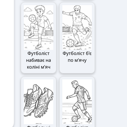
Футболіст
Футболіст б’є
набиває на
по м’ячу
коліні м’яч