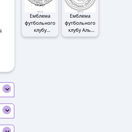
Емблема
Емблема
футбольного
футбольного
клубу
клубу Аль-
й
Манчестер
Наср