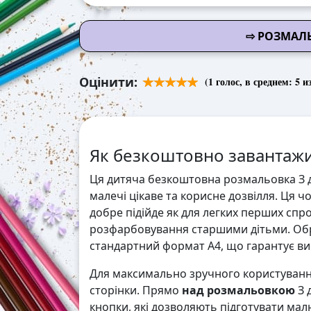
⇨ РОЗМАЛ
Оцінити:
(
1
голос, в среднем:
5
из
Як безкоштовно завантажи
Ця дитяча безкоштовна розмальовка З 
малечі цікаве та корисне дозвілля. Ця ч
добре підійде як для легких перших спр
розфарбовування старшими дітьми. Обр
стандартний формат А4, що гарантує висо
Для максимально зручного користування
сторінки. Прямо
над розмальовкою
З 
кнопки, які дозволяють підготувати мал