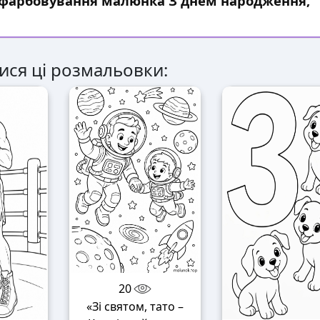
озфарбовування малюнка З днем народження,
ися ці розмальовки:
20
«Зі святом, тато –