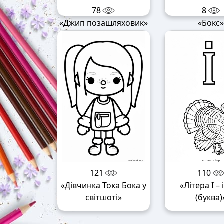
78
8
«Джип позашляховик»
«Бокс
121
110
«Дівчинка Тока Бока у
«Літера І – 
світшоті»
(буква)