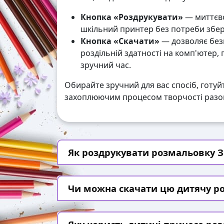
Кнопка «Роздрукувати»
— миттєво
шкільний принтер без потреби збері
Кнопка «Скачати»
— дозволяє без
роздільній здатності на комп'ютер,
зручний час.
Обирайте зручний для вас спосіб, готуй
захоплюючим процесом творчості разом
Як роздрукувати розмальовку З
Чи можна скачати цю дитячу р