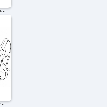
ри»
л»