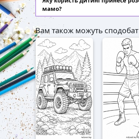
Яку користь дитині принесе р
мамо?
Вам також можуть сподобат