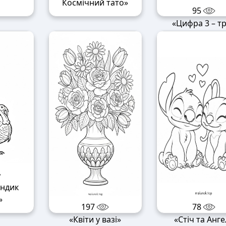
Космічний тато»
95
»
«Цифра 3 – т
індик
»
197
78
«Квіти у вазі»
«Стіч та Анге