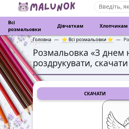
Всі
Дівчаткам
Хлопчикам
розмальовки
Головна
—
⭐ Всі розмальовки ⭐
—
Ро
Розмальовка «
З днем 
роздрукувати, скачати
СКАЧАТИ