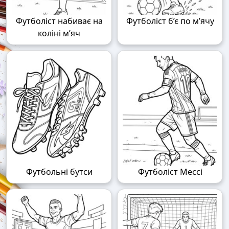
Футболіст набиває на
Футболіст б’є по м’ячу
коліні м’яч
Футбольні бутси
Футболіст Мессі