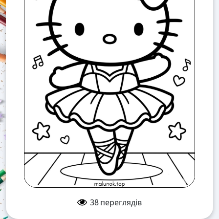
38
переглядів