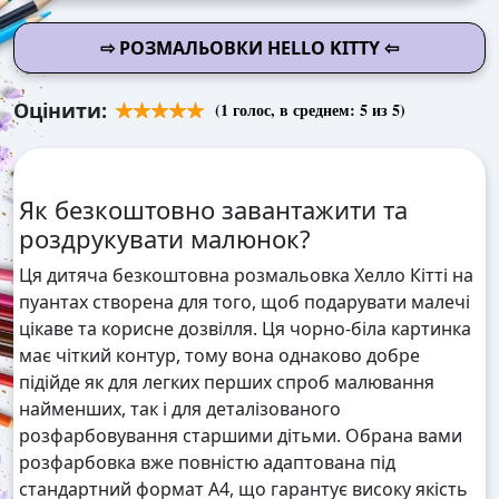
⇨ РОЗМАЛЬОВКИ HELLO KITTY ⇦
Оцінити:
(
1
голос, в среднем:
5
из 5)
Як безкоштовно завантажити та
роздрукувати малюнок?
Ця дитяча безкоштовна розмальовка Хелло Кітті на
пуантах створена для того, щоб подарувати малечі
цікаве та корисне дозвілля. Ця чорно-біла картинка
має чіткий контур, тому вона однаково добре
підійде як для легких перших спроб малювання
найменших, так і для деталізованого
розфарбовування старшими дітьми. Обрана вами
розфарбовка вже повністю адаптована під
стандартний формат А4, що гарантує високу якість