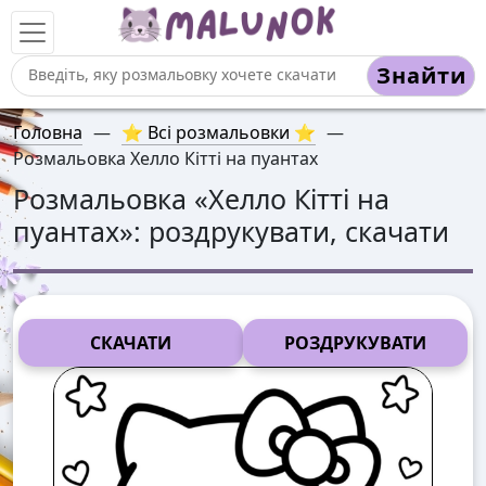
Знайти
Головна
—
⭐ Всі розмальовки ⭐
—
Розмальовка Хелло Кітті на пуантах
Розмальовка «
Хелло Кітті на
пуантах
»: роздрукувати, скачати
СКАЧАТИ
РОЗДРУКУВАТИ