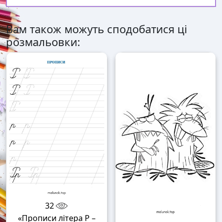
Вам також можуть сподобатися ці
розмальовки:
32
«Прописи літера Р –