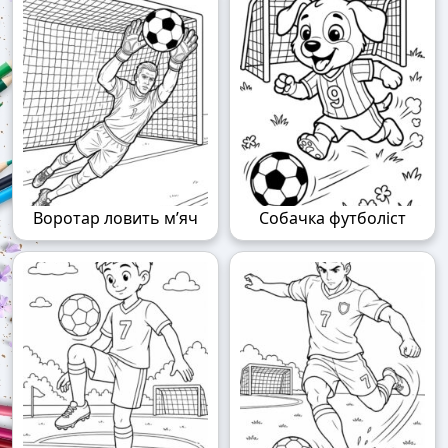
Воротар ловить м’яч
Собачка футболіст