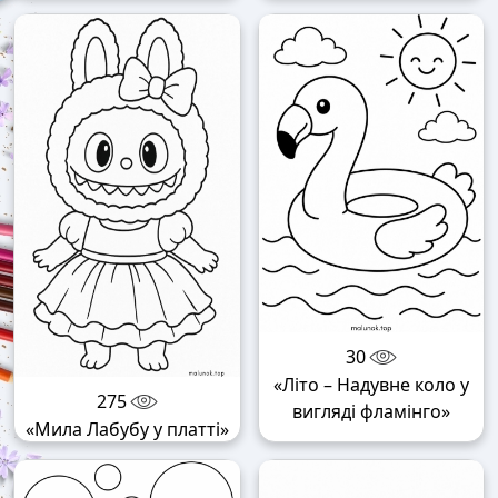
30
«Літо – Надувне коло у
275
вигляді фламінго»
«Мила Лабубу у платті»