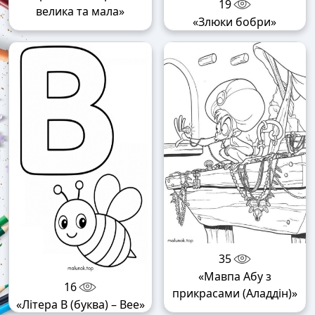
19
велика та мала»
«Злюки бобри»
35
«Мавпа Абу з
16
прикрасами (Аладдін)»
«Літера B (буква) – Bee»