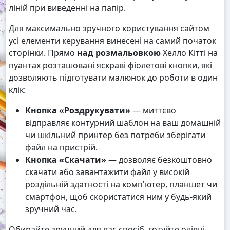
ліній при виведенні на папір.
Для максимально зручного користування сайтом
усі елементи керування винесені на самий початок
сторінки. Прямо
над розмальовкою
Хелло Кітті на
пуантах розташовані яскраві фіолетові кнопки, які
дозволяють підготувати малюнок до роботи в один
клік:
Кнопка «Роздрукувати»
— миттєво
відправляє контурний шаблон на ваш домашній
чи шкільний принтер без потреби зберігати
файл на пристрій.
Кнопка «Скачати»
— дозволяє безкоштовно
скачати або завантажити файл у високій
роздільній здатності на комп'ютер, планшет чи
смартфон, щоб скористатися ним у будь-який
зручний час.
Обирайте зручний для вас спосіб, готуйте олівці,