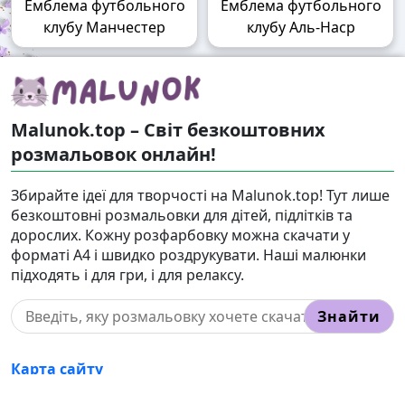
Емблема футбольного
Емблема футбольного
клубу Манчестер
клубу Аль-Наср
Malunok.top – Світ безкоштовних
розмальовок онлайн!
Збирайте ідеї для творчості на Malunok.top! Тут лише
безкоштовні розмальовки для дітей, підлітків та
дорослих. Кожну розфарбовку можна скачати у
форматі А4 і швидко роздрукувати. Наші малюнки
підходять і для гри, і для релаксу.
Знайти
Карта сайту
Правовласникам