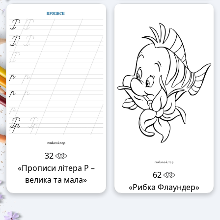
32
«Прописи літера Р –
62
велика та мала»
«Рибка Флаундер»