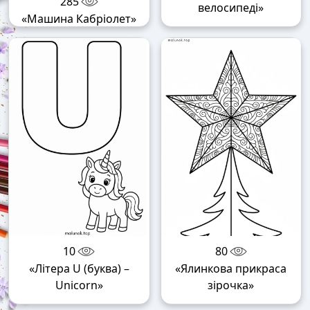
285
велосипеді»
«Машина Кабріолет»
10
80
«Літера U (буква) –
«Ялинкова прикраса
Unicorn»
зірочка»