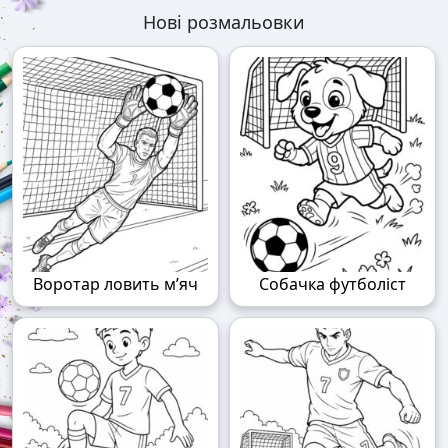
Нові розмальовки
Воротар ловить м’яч
Собачка футболіст