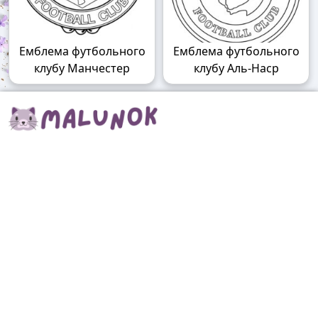
Емблема футбольного
Емблема футбольного
клубу Манчестер
клубу Аль-Наср
Malunok.top – Світ безкоштовних
розмальовок онлайн!
Збирайте ідеї для творчості на Malunok.top! Тут лише
безкоштовні розмальовки для дітей, підлітків та
дорослих. Кожну розфарбовку можна скачати у
форматі А4 і швидко роздрукувати. Наші малюнки
підходять і для гри, і для релаксу.
Знайти