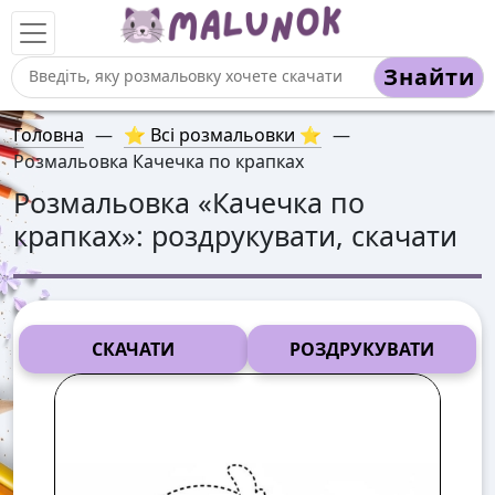
Знайти
Головна
—
⭐ Всі розмальовки ⭐
—
Розмальовка Качечка по крапках
Розмальовка «
Качечка по
крапках
»: роздрукувати, скачати
СКАЧАТИ
РОЗДРУКУВАТИ