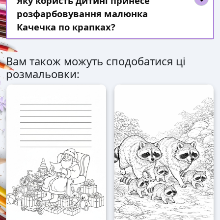
Яку користь дитині принесе
розфарбовування малюнка
Качечка по крапках?
Вам також можуть сподобатися ці
розмальовки: