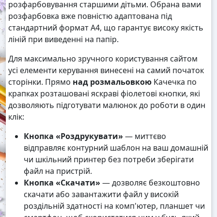
розфарбовування старшими дітьми. Обрана вами
розфарбовка вже повністю адаптована під
стандартний формат А4, що гарантує високу якість
ліній при виведенні на папір.
Для максимально зручного користування сайтом
усі елементи керування винесені на самий початок
сторінки. Прямо
над розмальовкою
Качечка по
крапках розташовані яскраві фіолетові кнопки, які
дозволяють підготувати малюнок до роботи в один
клік:
Кнопка «Роздрукувати»
— миттєво
відправляє контурний шаблон на ваш домашній
чи шкільний принтер без потреби зберігати
файл на пристрій.
Кнопка «Скачати»
— дозволяє безкоштовно
скачати або завантажити файл у високій
роздільній здатності на комп'ютер, планшет чи