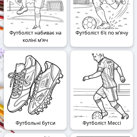
Футболіст набиває на
Футболіст б’є по м’ячу
коліні м’яч
Футбольні бутси
Футболіст Мессі