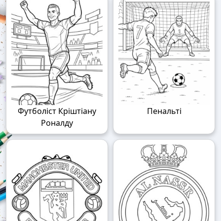
Футболіст Кріштіану
Пенальті
Роналду