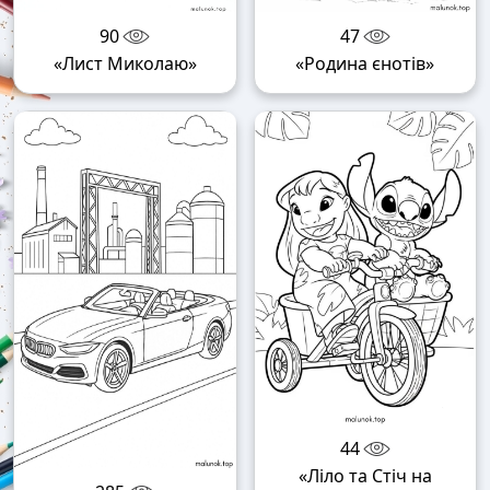
90
47
«Лист Миколаю»
«Родина єнотів»
44
«Ліло та Стіч на