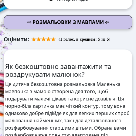
⇨ РОЗМАЛЬОВКИ З МАВПАМИ ⇦
Оцінити:
(
1
голос, в среднем:
5
из 5)
Як безкоштовно завантажити та
роздрукувати малюнок?
Ця дитяча безкоштовна розмальовка Маленька
мавпочка з мамою створена для того, щоб
подарувати малечі цікаве та корисне дозвілля. Ця
чорно-біла картинка має чіткий контур, тому вона
однаково добре підійде як для легких перших спроб
малювання найменших, так і для деталізованого
розфарбовування старшими дітьми. Обрана вами
розфарбовка вже повністю адаптована під