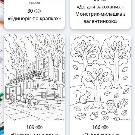
«До дня закоханих –
30
Монстрик-милашка з
«Єдиноріг по крапках»
валентинкою»
109
166
«Пожежна машина»
«Осінні дерева»