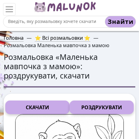
Знайти
Головна
—
⭐ Всі розмальовки ⭐
—
Розмальовка Маленька мавпочка з мамою
Розмальовка «
Маленька
мавпочка з мамою
»:
роздрукувати, скачати
СКАЧАТИ
РОЗДРУКУВАТИ