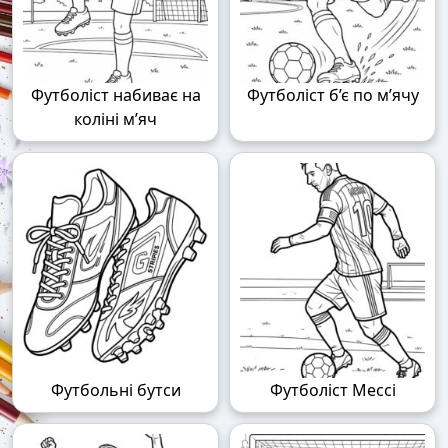
Футболіст набиває на
Футболіст б’є по м’ячу
коліні м’яч
Футбольні бутси
Футболіст Мессі