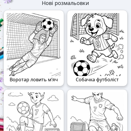
Нові розмальовки
Воротар ловить м’яч
Собачка футболіст