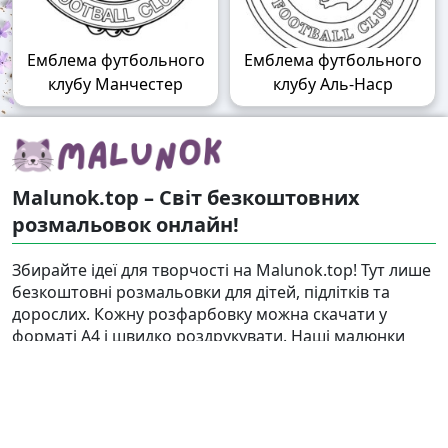
Емблема футбольного
Емблема футбольного
клубу Манчестер
клубу Аль-Наср
Malunok.top – Світ безкоштовних
розмальовок онлайн!
Збирайте ідеї для творчості на Malunok.top! Тут лише
безкоштовні розмальовки для дітей, підлітків та
дорослих. Кожну розфарбовку можна скачати у
форматі А4 і швидко роздрукувати. Наші малюнки
підходять і для гри, і для релаксу.
Знайти