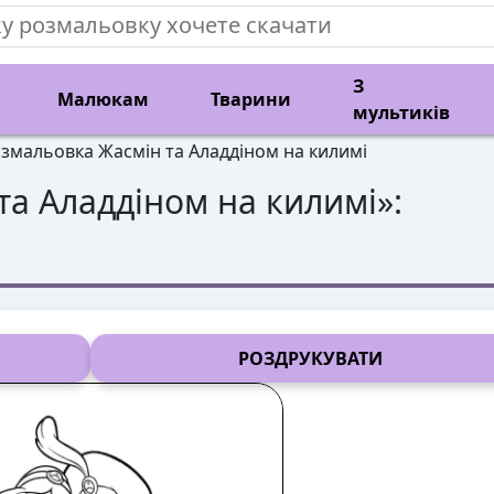
З
Малюкам
Тварини
мультиків
змальовка Жасмін та Аладдіном на килимі
та Аладдіном на килимі
»:
РОЗДРУКУВАТИ