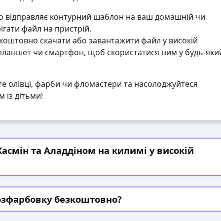
 відправляє контурний шаблон на ваш домашній чи
гати файл на пристрій.
коштовно скачати або завантажити файл у високій
 планшет чи смартфон, щоб скористатися ним у будь-яки
те олівці, фарби чи фломастери та насолоджуйтеся
 із дітьми!
асмін та Аладдіном на килимі у високій
озфарбовку безкоштовно?