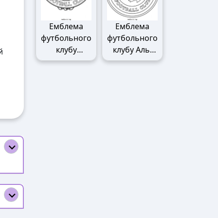
Емблема
Емблема
футбольного
футбольного
клубу
клубу Аль-
й
Манчестер
Наср