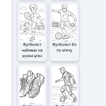
Футболіст
Футболіст б’є
набиває на
по м’ячу
коліні м’яч