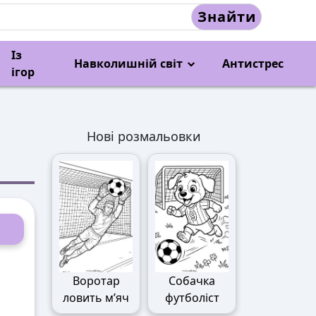
Знайти
Із
Навколишній світ
Антистрес
ігор
Нові розмальовки
Воротар
Собачка
ловить м’яч
футболіст