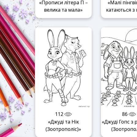
«Прописи літера П –
«Малі пінгв
велика та мала»
катаються з 
112
86
«Джуді та Нік
«Джуді Гопс з
(Зоотрополіс)»
(Зоотропол