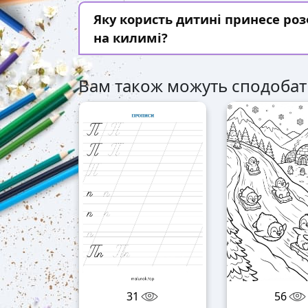
Яку користь дитині принесе р
на килимі?
Вам також можуть сподобат
31
56