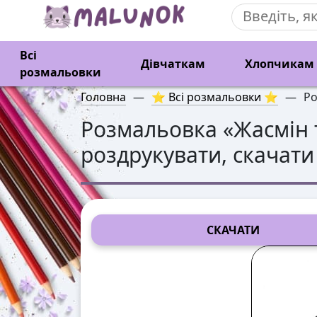
Всі
Дівчаткам
Хлопчикам
розмальовки
Головна
—
⭐ Всі розмальовки ⭐
—
Ро
Розмальовка «
Жасмін 
роздрукувати, скачати
СКАЧАТИ