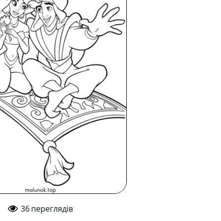
36
переглядів