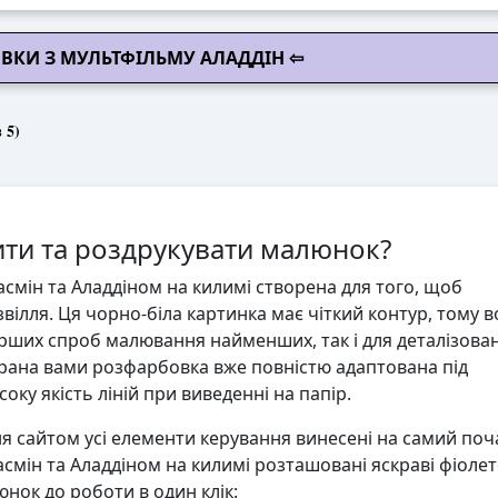
ВКИ З МУЛЬТФІЛЬМУ АЛАДДІН ⇦
 5)
ти та роздрукувати малюнок?
мін та Аладдіном на килимі створена для того, щоб
вілля. Ця чорно-біла картинка має чіткий контур, тому 
ерших спроб малювання найменших, так і для деталізова
ана вами розфарбовка вже повністю адаптована під
ку якість ліній при виведенні на папір.
 сайтом усі елементи керування винесені на самий поч
смін та Аладдіном на килимі розташовані яскраві фіолет
юнок до роботи в один клік: