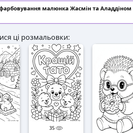
озфарбовування малюнка Жасмін та Аладдіном
ися ці розмальовки:
35