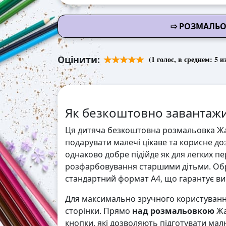
⇨ РОЗМАЛЬО
Оцінити:
(
1
голос, в среднем:
5
из
Як безкоштовно завантажи
Ця дитяча безкоштовна розмальовка Жас
подарувати малечі цікаве та корисне доз
однаково добре підійде як для легких п
розфарбовування старшими дітьми. Обр
стандартний формат А4, що гарантує висо
Для максимально зручного користування
сторінки. Прямо
над розмальовкою
Жа
кнопки, які дозволяють підготувати мал