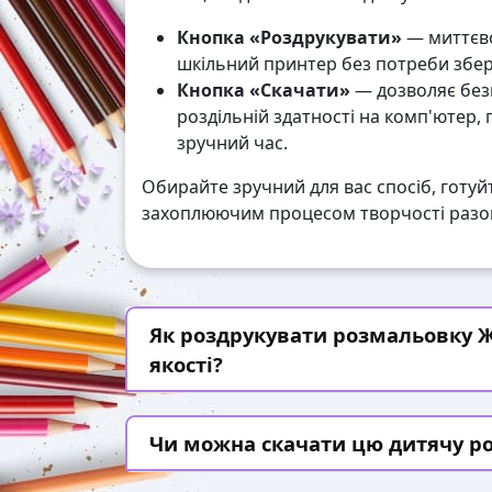
Кнопка «Роздрукувати»
— миттєво
шкільний принтер без потреби збері
Кнопка «Скачати»
— дозволяє без
роздільній здатності на комп'ютер,
зручний час.
Обирайте зручний для вас спосіб, готуй
захоплюючим процесом творчості разом
Як роздрукувати розмальовку Ж
якості?
Чи можна скачати цю дитячу р