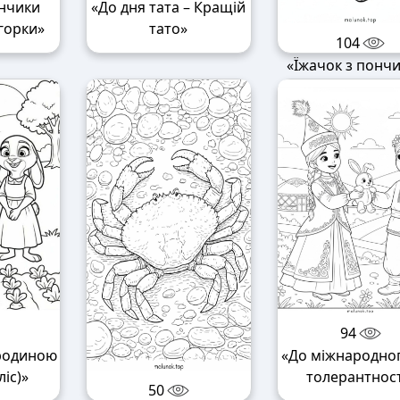
інчики
«До дня тата – Кращій
горки»
тато»
104
«Їжачок з понч
94
 родиною
«До міжнародно
іс)»
толерантност
50