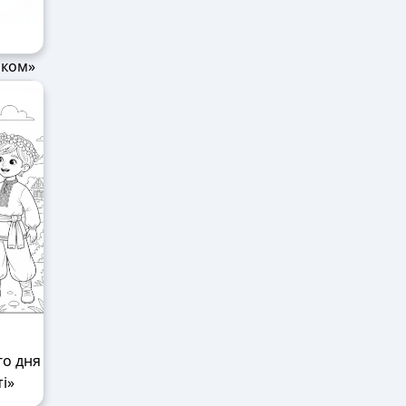
иком»
го дня
і»