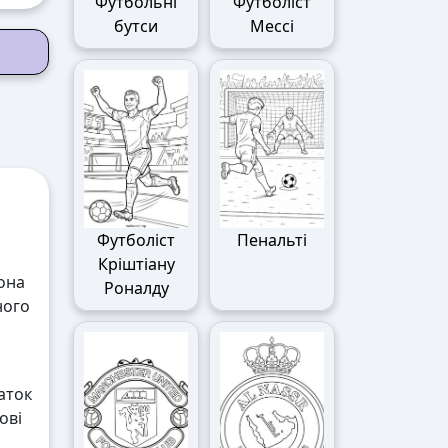
Футбольні
Футболіст
бутси
Мессі
Футболіст
Пенальті
Кріштіану
вона
Роналду
ного
аток
ові