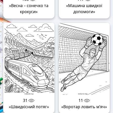
«Весна – сонечко та
«Машина швидкої
крокуси»
допомоги»
31
11
«Швидкісний потяг»
«Воротар ловить м’яч»