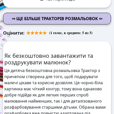
⇨ ЩЕ БІЛЬШЕ ТРАКТОРІВ РОЗМАЛЬОВОК ⇦
Оцінити:
(
1
голос, в среднем:
5
из 5)
Як безкоштовно завантажити та
роздрукувати малюнок?
Ця дитяча безкоштовна розмальовка Трактор з
причепом створена для того, щоб подарувати
малечі цікаве та корисне дозвілля. Ця чорно-біла
картинка має чіткий контур, тому вона однаково
добре підійде як для легких перших спроб
малювання найменших, так і для деталізованого
розфарбовування старшими дітьми. Обрана вами
розфарбовка вже повністю адаптована під