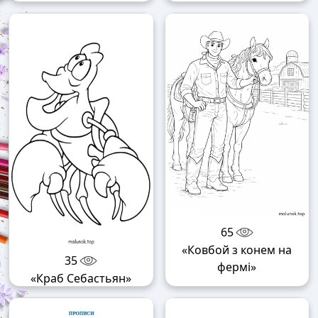
65
«Ковбой з конем на
35
фермі»
«Краб Себастьян»