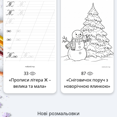
33
87
«Прописи літера Ж –
«Сніговичок поруч з
велика та мала»
новорічною ялинкою»
Нові розмальовки