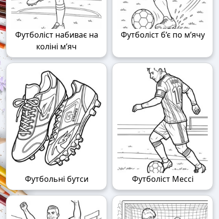
Футболіст набиває на
Футболіст б’є по м’ячу
коліні м’яч
Футбольні бутси
Футболіст Мессі