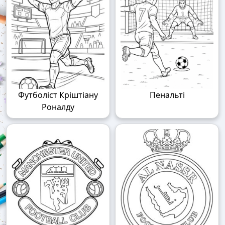
Футболіст Кріштіану
Пенальті
Роналду