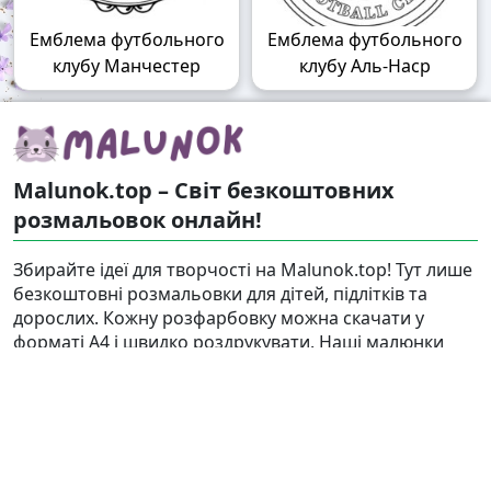
Емблема футбольного
Емблема футбольного
клубу Манчестер
клубу Аль-Наср
Malunok.top – Світ безкоштовних
розмальовок онлайн!
Збирайте ідеї для творчості на Malunok.top! Тут лише
безкоштовні розмальовки для дітей, підлітків та
дорослих. Кожну розфарбовку можна скачати у
форматі А4 і швидко роздрукувати. Наші малюнки
підходять і для гри, і для релаксу.
Знайти
Карта сайту