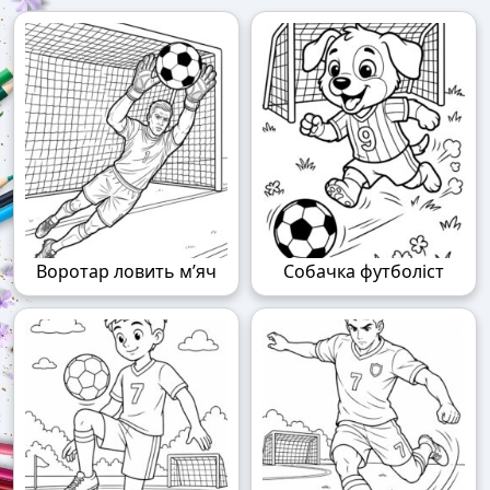
Воротар ловить м’яч
Собачка футболіст