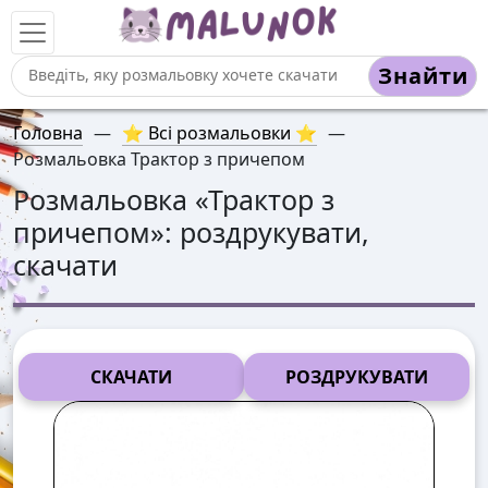
Знайти
Головна
—
⭐ Всі розмальовки ⭐
—
Розмальовка Трактор з причепом
Розмальовка «
Трактор з
причепом
»: роздрукувати,
скачати
СКАЧАТИ
РОЗДРУКУВАТИ