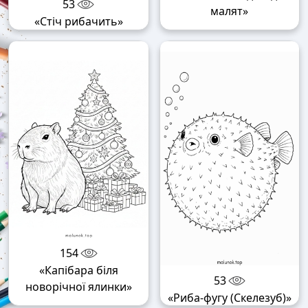
53
малят»
«Стіч рибачить»
154
«Капібара біля
53
новорічної ялинки»
«Риба-фугу (Скелезуб)»