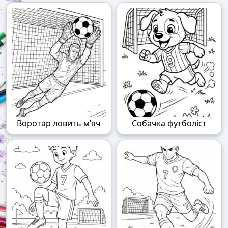
Воротар ловить м’яч
Собачка футболіст