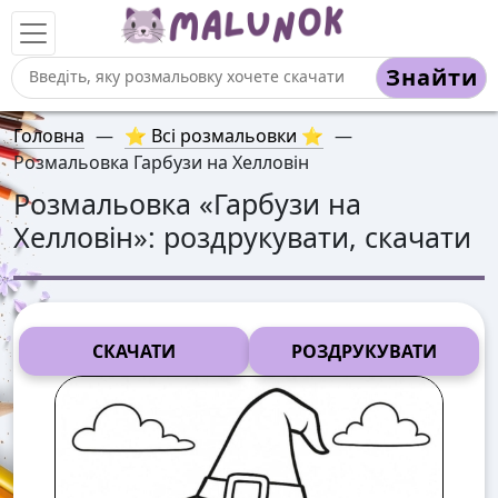
Знайти
Головна
—
⭐ Всі розмальовки ⭐
—
Розмальовка Гарбузи на Хелловін
Розмальовка «
Гарбузи на
Хелловін
»: роздрукувати, скачати
СКАЧАТИ
РОЗДРУКУВАТИ