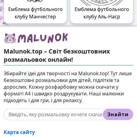
Емблема футбольного
Емблема футбольного
клубу Манчестер
клубу Аль-Наср
Malunok.top – Світ безкоштовних
розмальовок онлайн!
Збирайте ідеї для творчості на Malunok.top! Тут лише
безкоштовні розмальовки для дітей, підлітків та
дорослих. Кожну розфарбовку можна скачати у
форматі А4 і швидко роздрукувати. Наші малюнки
підходять і для гри, і для релаксу.
Знайти
Карта сайту