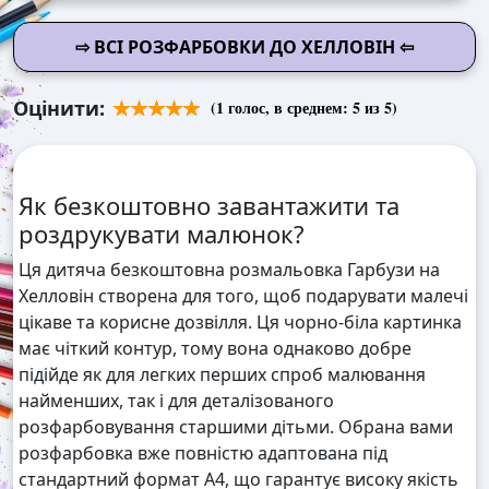
⇨ ВСІ РОЗФАРБОВКИ ДО ХЕЛЛОВІН ⇦
Оцінити:
(
1
голос, в среднем:
5
из 5)
Як безкоштовно завантажити та
роздрукувати малюнок?
Ця дитяча безкоштовна розмальовка Гарбузи на
Хелловін створена для того, щоб подарувати малечі
цікаве та корисне дозвілля. Ця чорно-біла картинка
має чіткий контур, тому вона однаково добре
підійде як для легких перших спроб малювання
найменших, так і для деталізованого
розфарбовування старшими дітьми. Обрана вами
розфарбовка вже повністю адаптована під
стандартний формат А4, що гарантує високу якість