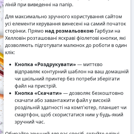
ліній при виведенні на папір.
Для максимально зручного користування сайтом
усі елементи керування винесені на самий початок
сторінки. Прямо
над розмальовкою
Гарбузи на
Хелловін розташовані яскраві фіолетові кнопки, які
дозволяють підготувати малюнок до роботи в один
клік:
Кнопка «Роздрукувати»
— миттєво
відправляє контурний шаблон на ваш домашній
чи шкільний принтер без потреби зберігати
файл на пристрій.
Кнопка «Скачати»
— дозволяє безкоштовно
скачати або завантажити файл у високій
роздільній здатності на комп'ютер, планшет чи
смартфон, щоб скористатися ним у будь-який
зручний час.
Обирайте зручний для вас спосіб, готуйте олівці,