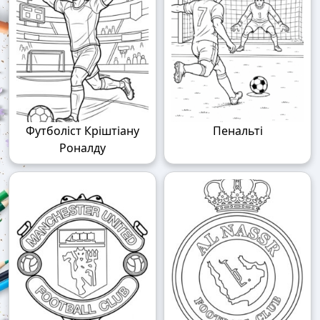
Футболіст Кріштіану
Пенальті
Роналду