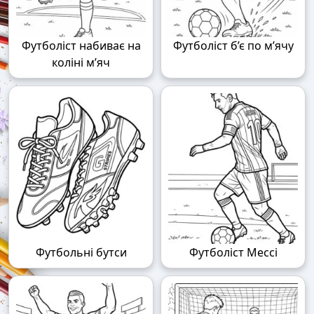
Футболіст набиває на
Футболіст б’є по м’ячу
коліні м’яч
Футбольні бутси
Футболіст Мессі