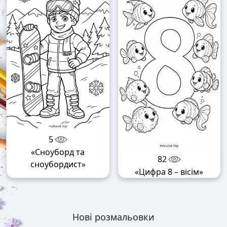
5
«Сноуборд та
82
сноубордист»
«Цифра 8 – вісім»
Нові розмальовки