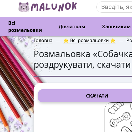
Всі
Дівчаткам
Хлопчикам
розмальовки
Головна
—
⭐ Всі розмальовки ⭐
—
Ро
Розмальовка «
Собачк
роздрукувати, скачати
СКАЧАТИ