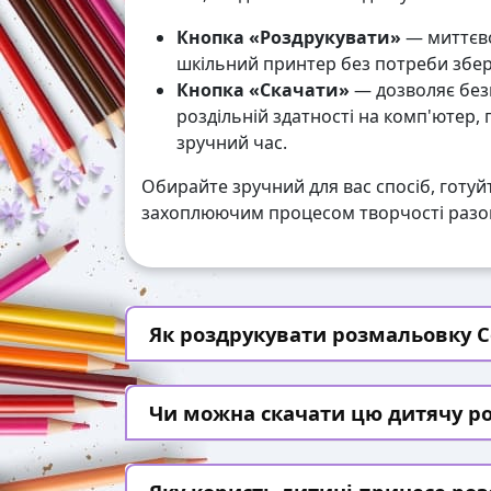
Кнопка «Роздрукувати»
— миттєво
шкільний принтер без потреби збері
Кнопка «Скачати»
— дозволяє без
роздільній здатності на комп'ютер,
зручний час.
Обирайте зручний для вас спосіб, готуй
захоплюючим процесом творчості разом
Як роздрукувати розмальовку С
Чи можна скачати цю дитячу р