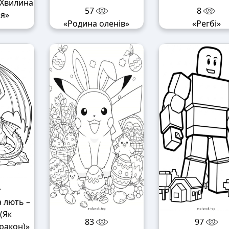
 Хвилина
57
8
я»
«Родина оленів»
«Регбі»
 лють –
(Як
83
97
ракон)»