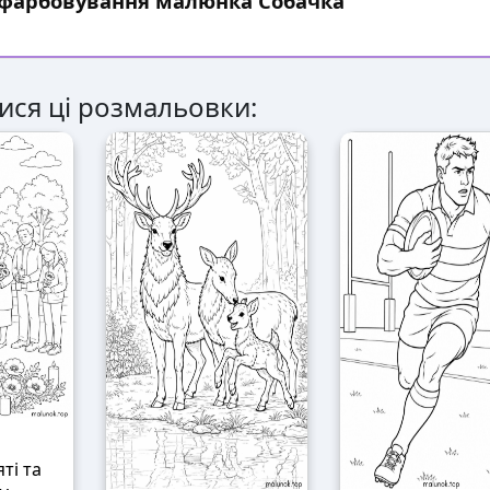
озфарбовування малюнка Собачка
ися ці розмальовки:
ті та