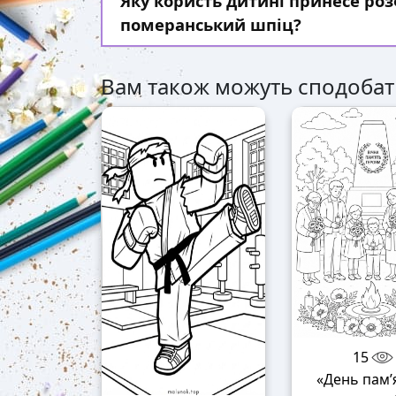
Яку користь дитині принесе р
померанський шпіц?
Вам також можуть сподобат
15
«День пам’я