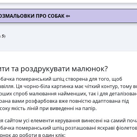
РОЗМАЛЬОВКИ ПРО СОБАК ⇦
 5)
ти та роздрукувати малюнок?
бачка померанський шпіц створена для того, щоб
вілля. Ця чорно-біла картинка має чіткий контур, тому 
ерших спроб малювання найменших, так і для деталізова
ана вами розфарбовка вже повністю адаптована під
ку якість ліній при виведенні на папір.
 сайтом усі елементи керування винесені на самий поч
бачка померанський шпіц розташовані яскраві фіолетов
юнок до роботи в один клік: