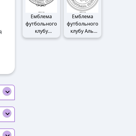
Емблема
Емблема
футбольного
футбольного
клубу
клубу Аль-
й
Манчестер
Наср