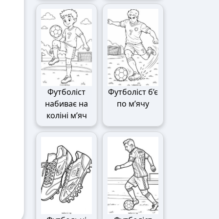
Футболіст
Футболіст б’є
набиває на
по м’ячу
коліні м’яч