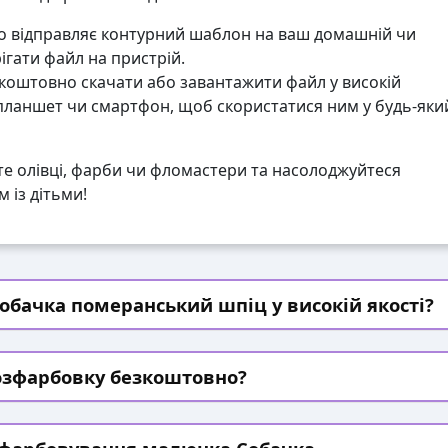
 відправляє контурний шаблон на ваш домашній чи
гати файл на пристрій.
коштовно скачати або завантажити файл у високій
 планшет чи смартфон, щоб скористатися ним у будь-яки
те олівці, фарби чи фломастери та насолоджуйтеся
 із дітьми!
обачка померанський шпіц у високій якості?
озфарбовку безкоштовно?