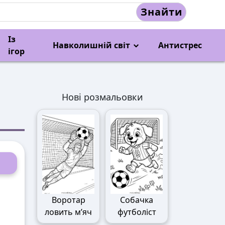
Знайти
Із
Навколишній світ
Антистрес
ігор
Нові розмальовки
Воротар
Собачка
ловить м’яч
футболіст