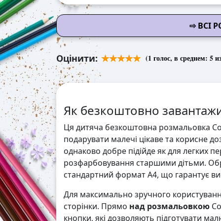
⇨ ВСІ 
Оцінити:
(
1
голос, в среднем:
5
из
Як безкоштовно завантажи
Ця дитяча безкоштовна розмальовка Со
подарувати малечі цікаве та корисне доз
однаково добре підійде як для легких п
розфарбовування старшими дітьми. Обр
стандартний формат А4, що гарантує висо
Для максимально зручного користування
сторінки. Прямо
над розмальовкою
Со
кнопки, які дозволяють підготувати мал