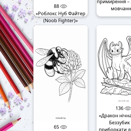
примирення –
88
мовчанн
«Роблокс Нуб Файтер
(Noob Fighter)»
136
«Дракон нічна
Беззубик 
65
приборкати д