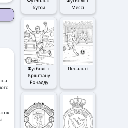
Футбольні
Футболіст
бутси
Мессі
Футболіст
Пенальті
Кріштіану
вона
Роналду
ного
аток
і