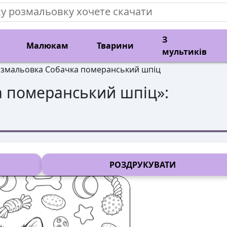
З
Малюкам
Тварини
мультиків
змальовка Собачка померанський шпіц
а померанський шпіц
»:
РОЗДРУКУВАТИ