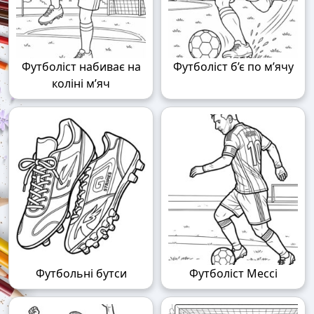
Футболіст набиває на
Футболіст б’є по м’ячу
коліні м’яч
Футбольні бутси
Футболіст Мессі