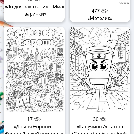
«До дня закоханих – Милі
477
тваринки»
«Метелик»
17
30
«До дня Європи –
«Капучино Ассасіно
Європейський ярмарок»
(Cappuccino Assassino)»