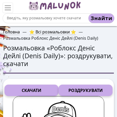
Знайти
Головна
—
⭐ Всі розмальовки ⭐
—
Розмальовка Роблокс Деніс Дейлі (Denis Daily)
Розмальовка «
Роблокс Деніс
Дейлі (Denis Daily)
»: роздрукувати,
скачати
СКАЧАТИ
РОЗДРУКУВАТИ