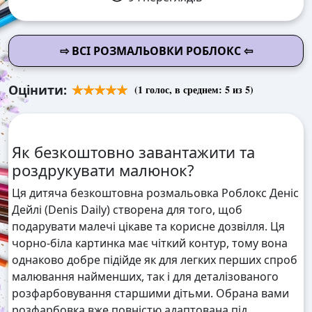
⇨ ВСІ РОЗМАЛЬОВКИ РОБЛОКС ⇦
Оцінити:
(
1
голос, в среднем:
5
из 5)
Як безкоштовно завантажити та
роздрукувати малюнок?
Ця дитяча безкоштовна розмальовка Роблокс Деніс
Дейлі (Denis Daily) створена для того, щоб
подарувати малечі цікаве та корисне дозвілля. Ця
чорно-біла картинка має чіткий контур, тому вона
однаково добре підійде як для легких перших спроб
малювання найменших, так і для деталізованого
розфарбовування старшими дітьми. Обрана вами
розфарбовка вже повністю адаптована під