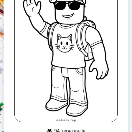
94
переглядів