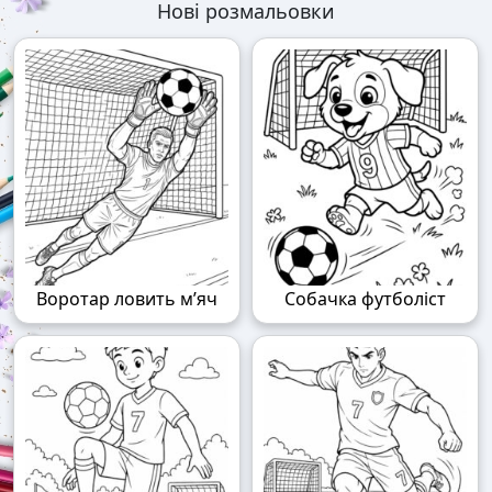
Нові розмальовки
Воротар ловить м’яч
Собачка футболіст