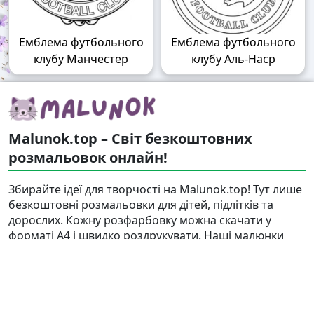
Емблема футбольного
Емблема футбольного
клубу Манчестер
клубу Аль-Наср
Malunok.top – Світ безкоштовних
розмальовок онлайн!
Збирайте ідеї для творчості на Malunok.top! Тут лише
безкоштовні розмальовки для дітей, підлітків та
дорослих. Кожну розфарбовку можна скачати у
форматі А4 і швидко роздрукувати. Наші малюнки
підходять і для гри, і для релаксу.
Знайти