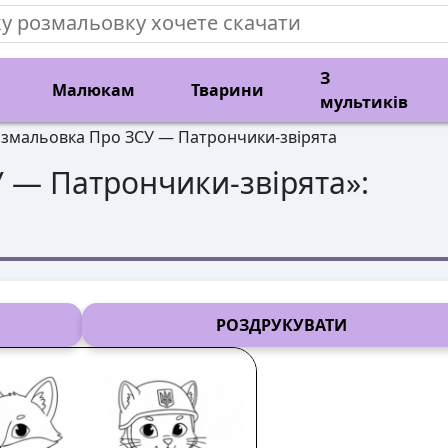
З
Малюкам
Тварини
мультиків
змальовка Про ЗСУ — Патрончики-звірята
 — Патрончики-звірята
»:
РОЗДРУКУВАТИ