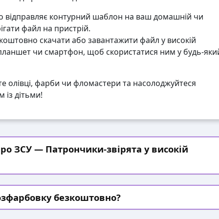
 відправляє контурний шаблон на ваш домашній чи
гати файл на пристрій.
коштовно скачати або завантажити файл у високій
 планшет чи смартфон, щоб скористатися ним у будь-яки
те олівці, фарби чи фломастери та насолоджуйтеся
 із дітьми!
ро ЗСУ — Патрончики-звірята у високій
озфарбовку безкоштовно?