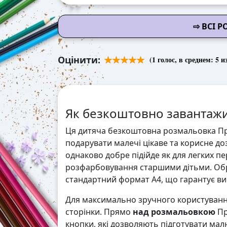
⇨ ВСІ 
Оцінити:
(
1
голос, в среднем:
5
из
Як безкоштовно завантажи
Ця дитяча безкоштовна розмальовка Пр
подарувати малечі цікаве та корисне доз
однаково добре підійде як для легких п
розфарбовування старшими дітьми. Обр
стандартний формат А4, що гарантує висо
Для максимально зручного користування
сторінки. Прямо
над розмальовкою
Пр
кнопки, які дозволяють підготувати мал