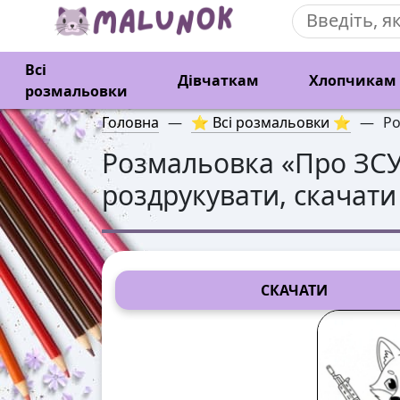
Всі
Дівчаткам
Хлопчикам
розмальовки
Головна
—
⭐ Всі розмальовки ⭐
—
Ро
Розмальовка «
Про ЗСУ
роздрукувати, скачати
СКАЧАТИ