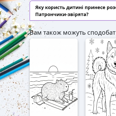
Яку користь дитині принесе р
Патрончики-звірята?
Вам також можуть сподобат