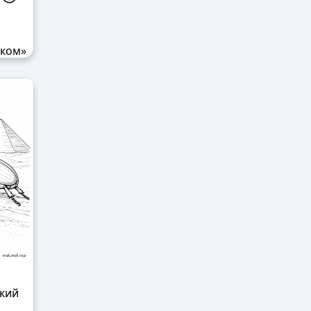
ьком»
кий