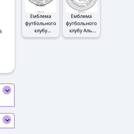
Емблема
Емблема
футбольного
футбольного
клубу
клубу Аль-
й
Манчестер
Наср