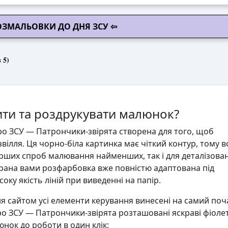
РОЗМАЛЬОВКИ ДО ДНЯ ЗСУ ⇦
 5)
ти та роздрукувати малюнок?
о ЗСУ — Патрончики-звірята створена для того, щоб
вілля. Ця чорно-біла картинка має чіткий контур, тому 
ерших спроб малювання найменших, так і для деталізова
ана вами розфарбовка вже повністю адаптована під
ку якість ліній при виведенні на папір.
 сайтом усі елементи керування винесені на самий поч
о ЗСУ — Патрончики-звірята розташовані яскраві фіоле
юнок до роботи в один клік: