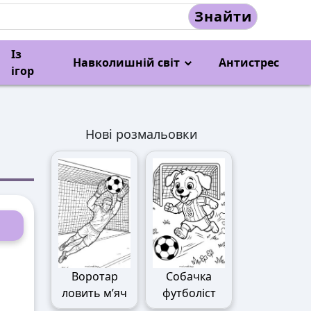
Знайти
Із
Навколишній світ
Антистрес
ігор
Нові розмальовки
Воротар
Собачка
ловить м’яч
футболіст