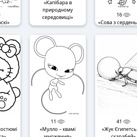
«Капібара в
природному
16
середовищі»
скі»
«Сова з серден
11
41
 костюмі
«Мулло – квамі
«Жук Єгипетсь
ка»
множення»
скарабей»