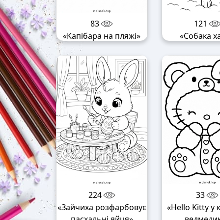
83
121
«Капібара на пляжі»
«Собака ха
224
33
«Зайчиха розфарбовує
«Hello Kitty у
пасхальні яйця»
ведмеди