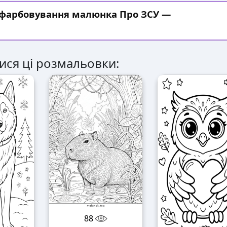
озфарбовування малюнка Про ЗСУ —
ися ці розмальовки:
88