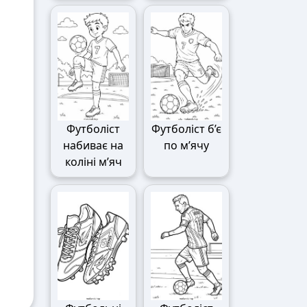
Футболіст
Футболіст б’є
набиває на
по м’ячу
коліні м’яч