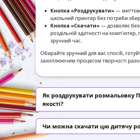
Кнопка «Роздрукувати»
— миттєво
шкільний принтер без потреби збері
Кнопка «Скачати»
— дозволяє без
роздільній здатності на комп'ютер,
зручний час.
Обирайте зручний для вас спосіб, готуй
захоплюючим процесом творчості разом
Як роздрукувати розмальовку П
якості?
Чи можна скачати цю дитячу р