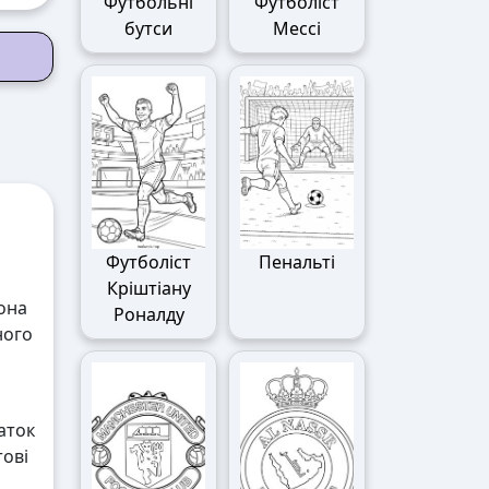
Футбольні
Футболіст
бутси
Мессі
Футболіст
Пенальті
Кріштіану
вона
Роналду
ного
аток
тові