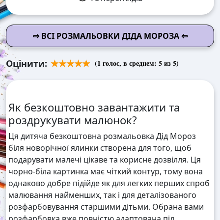
⇨ ВСІ РОЗМАЛЬОВКИ ДІДА МОРОЗА ⇦
Оцінити:
(
1
голос, в среднем:
5
из 5)
Як безкоштовно завантажити та
роздрукувати малюнок?
Ця дитяча безкоштовна розмальовка Дід Мороз
біля новорічної ялинки створена для того, щоб
подарувати малечі цікаве та корисне дозвілля. Ця
чорно-біла картинка має чіткий контур, тому вона
однаково добре підійде як для легких перших спроб
малювання найменших, так і для деталізованого
розфарбовування старшими дітьми. Обрана вами
розфарбовка вже повністю адаптована під