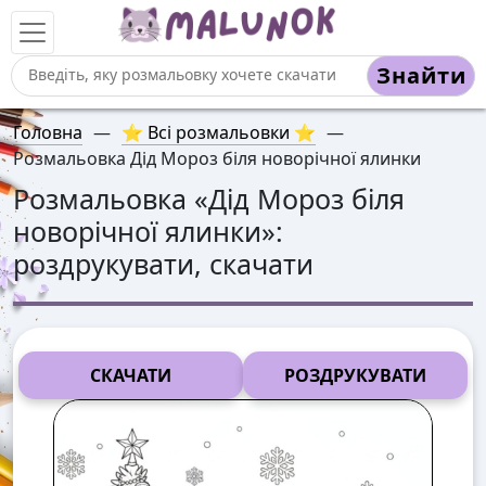
Знайти
Головна
—
⭐ Всі розмальовки ⭐
—
Розмальовка Дід Мороз біля новорічної ялинки
Розмальовка «
Дід Мороз біля
новорічної ялинки
»:
роздрукувати, скачати
СКАЧАТИ
РОЗДРУКУВАТИ