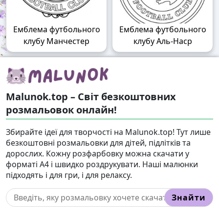
Емблема футбольного
Емблема футбольного
клубу Манчестер
клубу Аль-Наср
Malunok.top – Світ безкоштовних
розмальовок онлайн!
Збирайте ідеї для творчості на Malunok.top! Тут лише
безкоштовні розмальовки для дітей, підлітків та
дорослих. Кожну розфарбовку можна скачати у
форматі А4 і швидко роздрукувати. Наші малюнки
підходять і для гри, і для релаксу.
Знайти