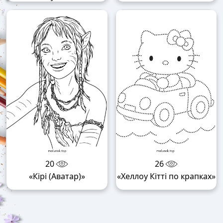
20
26
«Кірі (Аватар)»
«Хеллоу Кітті по крапках»