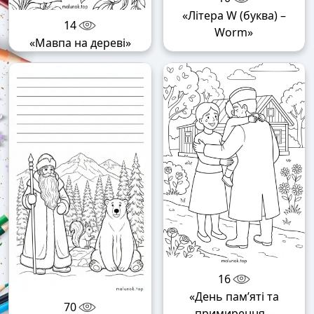
«Літера W (буква) –
14
Worm»
«Мавпа на дереві»
16
«День пам’яті та
70
примирення –