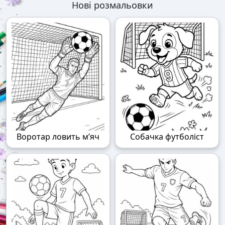
Нові розмальовки
Воротар ловить м’яч
Собачка футболіст