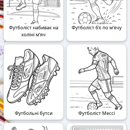
Футболіст набиває на
Футболіст б’є по м’ячу
коліні м’яч
Футбольні бутси
Футболіст Мессі