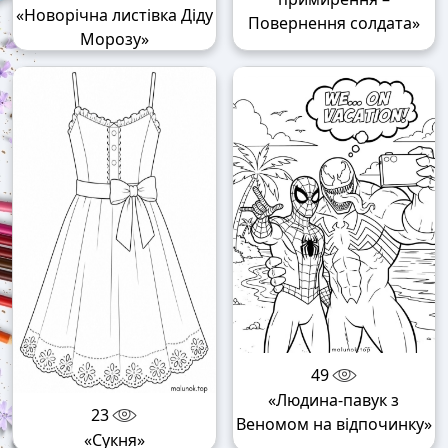
«Новорічна листівка Діду
Повернення солдата»
Морозу»
49
«Людина-павук з
23
Веномом на відпочинку»
«Сукня»