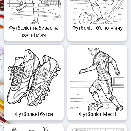
Футболіст набиває на
Футболіст б’є по м’ячу
коліні м’яч
Футбольні бутси
Футболіст Мессі