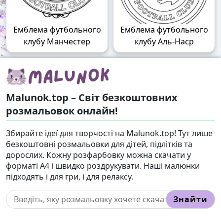
Емблема футбольного
Емблема футбольного
клубу Манчестер
клубу Аль-Наср
Malunok.top – Світ безкоштовних
розмальовок онлайн!
Збирайте ідеї для творчості на Malunok.top! Тут лише
безкоштовні розмальовки для дітей, підлітків та
дорослих. Кожну розфарбовку можна скачати у
форматі А4 і швидко роздрукувати. Наші малюнки
підходять і для гри, і для релаксу.
Знайти