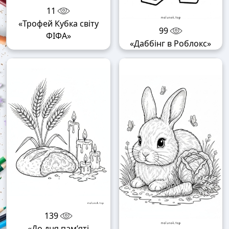
11
«Трофей Кубка світу
99
ФІФА»
«Даббінг в Роблокс»
139
«До дня пам’яті