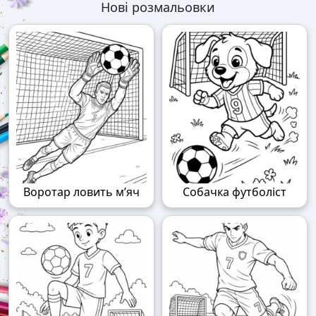
Нові розмальовки
Воротар ловить м’яч
Собачка футболіст