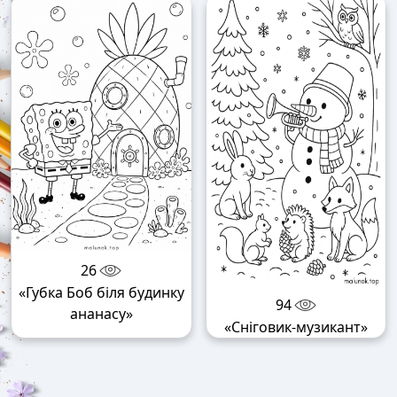
26
«Губка Боб біля будинку
94
ананасу»
«Сніговик-музикант»