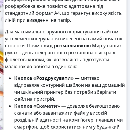
розфарбовка вже повністю адаптована під
стандартний формат А4, що гарантує високу якість
ліній при виведенні на папір.
Для максимально зручного користування сайтом
усі елементи керування винесені на самий початок
сторінки. Прямо
над розмальовкою
Мир у наших
руках – день толерантності розташовані яскраві
фіолетові кнопки, які дозволяють підготувати
малюнок до роботи в один клік:
Кнопка «Роздрукувати»
— миттєво
відправляє контурний шаблон на ваш домашній
чи шкільний принтер без потреби зберігати
файл на пристрій.
Кнопка «Скачати»
— дозволяє безкоштовно
скачати або завантажити файл у високій
роздільній здатності на комп'ютер, планшет чи
смартфон, щоб скористатися ним у будь-який