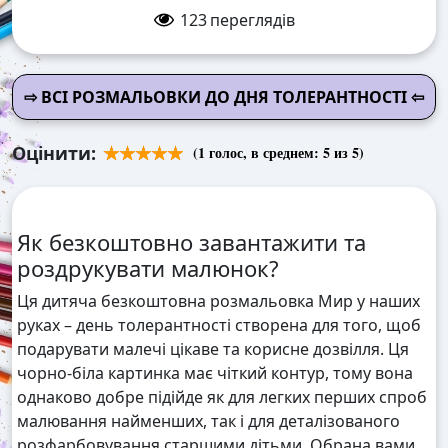
123
переглядів
⇨ ВСІ РОЗМАЛЬОВКИ ДО ДНЯ ТОЛЕРАНТНОСТІ ⇦
Оцінити:
(
1
голос, в среднем:
5
из 5)
Як безкоштовно завантажити та
роздрукувати малюнок?
Ця дитяча безкоштовна розмальовка Мир у наших
руках – день толерантності створена для того, щоб
подарувати малечі цікаве та корисне дозвілля. Ця
чорно-біла картинка має чіткий контур, тому вона
однаково добре підійде як для легких перших спроб
малювання найменших, так і для деталізованого
розфарбовування старшими дітьми. Обрана вами