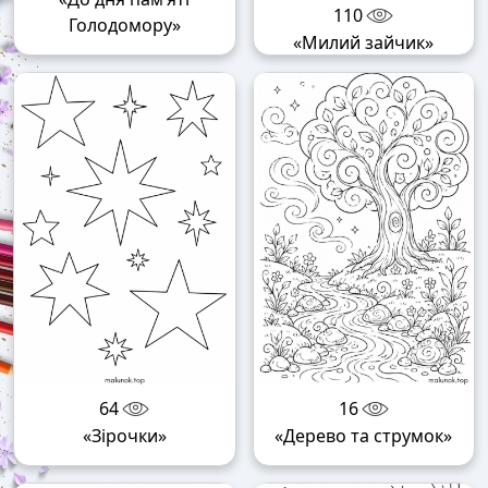
110
Голодомору»
«Милий зайчик»
64
16
«Зірочки»
«Дерево та струмок»