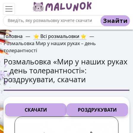
Знайти
Головна
—
⭐ Всі розмальовки ⭐
—
Розмальовка Мир у наших руках – день
толерантності
Розмальовка «
Мир у наших руках
– день толерантності
»:
роздрукувати, скачати
СКАЧАТИ
РОЗДРУКУВАТИ