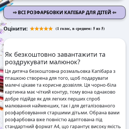
⇨ ВСІ РОЗФАРБОВКИ КАПІБАР ДЛЯ ДІТЕЙ ⇦
Оцінити:
(
1
голос, в среднем:
5
из 5)
Як безкоштовно завантажити та
роздрукувати малюнок?
Ця дитяча безкоштовна розмальовка Капібара з
пташкою створена для того, щоб подарувати
малечі цікаве та корисне дозвілля. Ця чорно-біла
картинка має чіткий контур, тому вона однаково
добре підійде як для легких перших спроб
малювання найменших, так і для деталізованого
розфарбовування старшими дітьми. Обрана вами
розфарбовка вже повністю адаптована під
стандартний формат А4, що гарантує високу якість