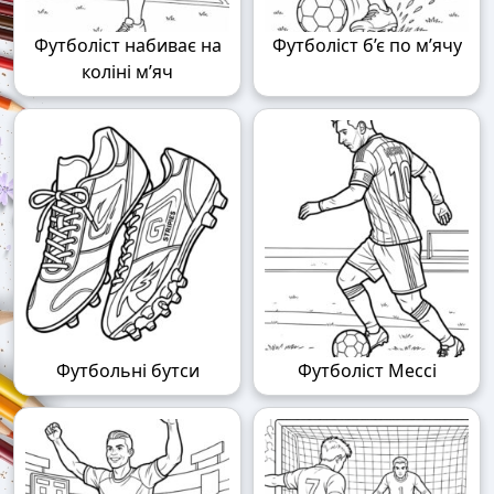
Футболіст набиває на
Футболіст б’є по м’ячу
коліні м’яч
Футбольні бутси
Футболіст Мессі