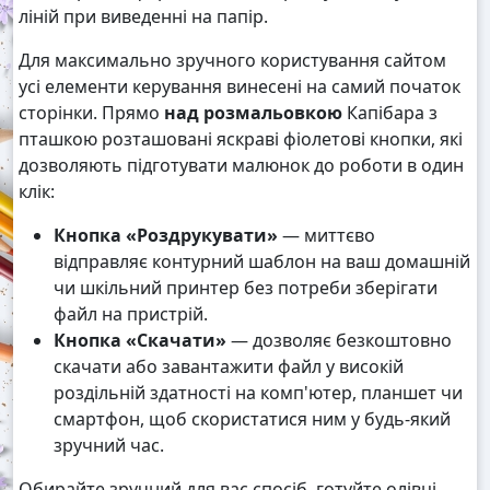
ліній при виведенні на папір.
Для максимально зручного користування сайтом
усі елементи керування винесені на самий початок
сторінки. Прямо
над розмальовкою
Капібара з
пташкою розташовані яскраві фіолетові кнопки, які
дозволяють підготувати малюнок до роботи в один
клік:
Кнопка «Роздрукувати»
— миттєво
відправляє контурний шаблон на ваш домашній
чи шкільний принтер без потреби зберігати
файл на пристрій.
Кнопка «Скачати»
— дозволяє безкоштовно
скачати або завантажити файл у високій
роздільній здатності на комп'ютер, планшет чи
смартфон, щоб скористатися ним у будь-який
зручний час.
Обирайте зручний для вас спосіб, готуйте олівці,