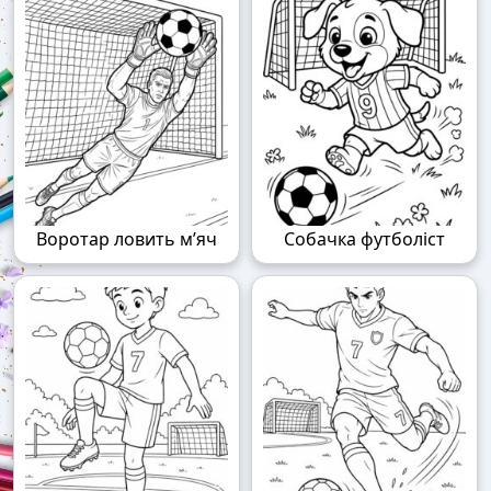
Воротар ловить м’яч
Собачка футболіст