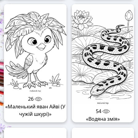
26
«Маленький яван Айві (У
54
чужій шкурі)»
«Водяна змія»