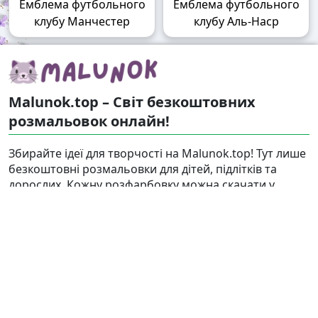
Емблема футбольного
Емблема футбольного
клубу Манчестер
клубу Аль-Наср
Malunok.top – Світ безкоштовних
розмальовок онлайн!
Збирайте ідеї для творчості на Malunok.top! Тут лише
безкоштовні розмальовки для дітей, підлітків та
дорослих. Кожну розфарбовку можна скачати у
форматі А4 і швидко роздрукувати. Наші малюнки
підходять і для гри, і для релаксу.
Знайти
Карта сайту
Правовласникам