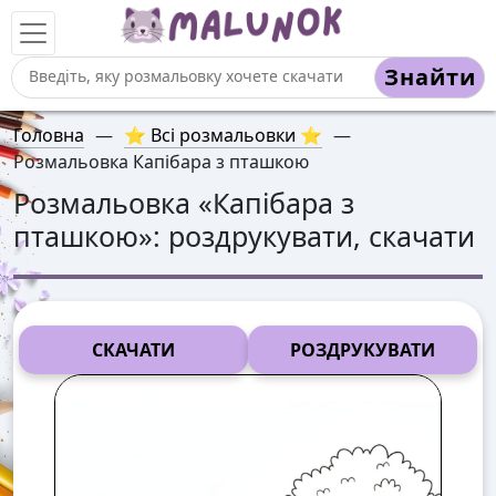
Знайти
Головна
—
⭐ Всі розмальовки ⭐
—
Розмальовка Капібара з пташкою
Розмальовка «
Капібара з
пташкою
»: роздрукувати, скачати
СКАЧАТИ
РОЗДРУКУВАТИ