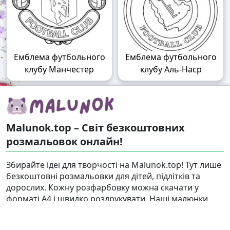
Емблема футбольного
Емблема футбольного
клубу Манчестер
клубу Аль-Наср
Malunok.top – Світ безкоштовних
розмальовок онлайн!
Збирайте ідеї для творчості на Malunok.top! Тут лише
безкоштовні розмальовки для дітей, підлітків та
дорослих. Кожну розфарбовку можна скачати у
форматі А4 і швидко роздрукувати. Наші малюнки
підходять і для гри, і для релаксу.