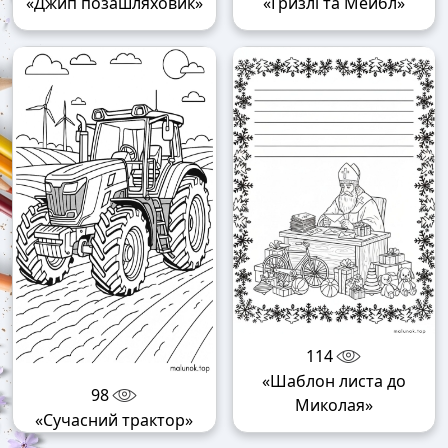
«Джип позашляховик»
«Гризлі та Мейбл»
114
«Шаблон листа до
98
Миколая»
«Сучасний трактор»