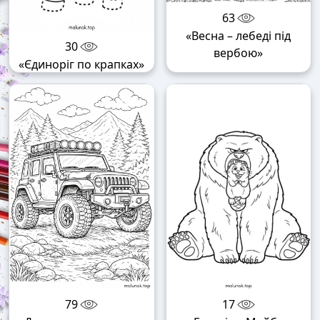
63
«Весна – лебеді під
30
вербою»
«Єдиноріг по крапках»
79
17