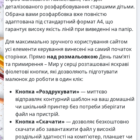
деталізованого розфарбовування старшими дітьми.
Обрана вами розфарбовка вже повністю
адаптована під стандартний формат А4, що
гарантує високу якість ліній при виведенні на папір.
Для максимально зручного користування сайтом
усі елементи керування винесені на самий початок
сторінки. Прямо
над розмальовкою
День пам’яті
та примирення – Мир у серці розташовані яскраві
фіолетові кнопки, які дозволяють підготувати
малюнок до роботи в один клік:
Кнопка «Роздрукувати»
— миттєво
відправляє контурний шаблон на ваш домашній
чи шкільний принтер без потреби зберігати
файл на пристрій.
Кнопка «Скачати»
— дозволяє безкоштовно
скачати або завантажити файл у високій
роздільній здатності на комп'ютер, планшет чи