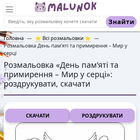
Знайти
Головна
—
⭐ Всі розмальовки ⭐
—
Розмальовка День пам’яті та примирення – Мир у
серці
Розмальовка «
День пам’яті та
примирення – Мир у серці
»:
роздрукувати, скачати
СКАЧАТИ
РОЗДРУКУВАТИ