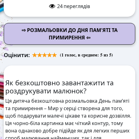
24
переглядів
⇨ РОЗМАЛЬОВКИ ДО ДНЯ ПАМ'ЯТІ ТА
ПРИМИРЕННЯ ⇦
Оцінити:
(
1
голос, в среднем:
5
из 5)
Як безкоштовно завантажити та
роздрукувати малюнок?
Ця дитяча безкоштовна розмальовка День пам’яті
та примирення – Мир у серці створена для того,
щоб подарувати малечі цікаве та корисне дозвілля.
Ця чорно-біла картинка має чіткий контур, тому
вона однаково добре підійде як для легких перших
спроб малювання найменших, так і для