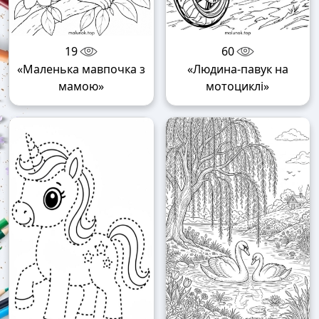
19
60
«Маленька мавпочка з
«Людина-павук на
мамою»
мотоциклі»