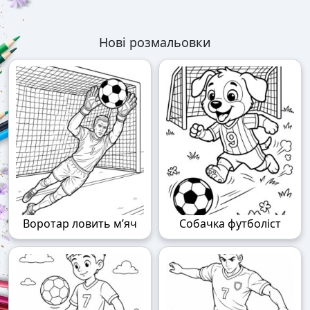
Нові розмальовки
Воротар ловить м’яч
Собачка футболіст