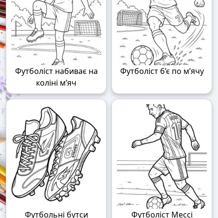
Футболіст набиває на
Футболіст б’є по м’ячу
коліні м’яч
Футбольні бутси
Футболіст Мессі