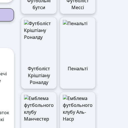
Футбольні
Футболіст
бутси
Мессі
Футболіст
Пенальті
ечі
Кріштіану
е
Роналду
аток
кі