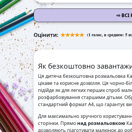
⇨ ВСІ
Оцінити:
(
1
голос, в среднем:
5
из
Як безкоштовно завантажи
Ця дитяча безкоштовна розмальовка Кап
цікаве та корисне дозвілля. Ця чорно-б
підійде як для легких перших спроб мал
розфарбовування старшими дітьми. Обр
стандартний формат А4, що гарантує висо
Для максимально зручного користування
сторінки. Прямо
над розмальовкою
Ка
дозволяють підготувати малюнок до робо