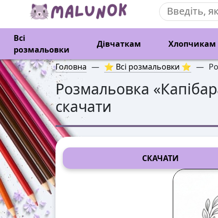
Всі
Дівчаткам
Хлопчикам
розмальовки
Головна
—
⭐ Всі розмальовки ⭐
—
Ро
Розмальовка «
Капібар
скачати
СКАЧАТИ