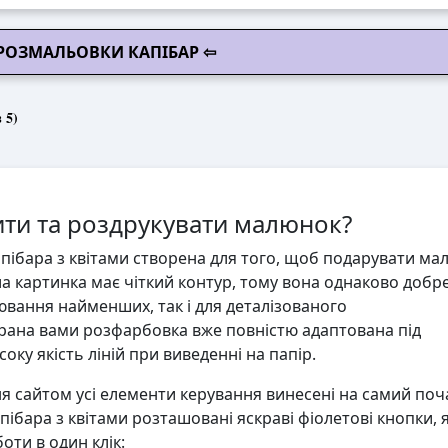
 РОЗМАЛЬОВКИ КАПІБАР ⇦
 5)
ти та роздрукувати малюнок?
ібара з квітами створена для того, щоб подарувати мал
іла картинка має чіткий контур, тому вона однаково добр
ювання найменших, так і для деталізованого
ана вами розфарбовка вже повністю адаптована під
ку якість ліній при виведенні на папір.
 сайтом усі елементи керування винесені на самий поч
пібара з квітами розташовані яскраві фіолетові кнопки, я
ти в один клік: