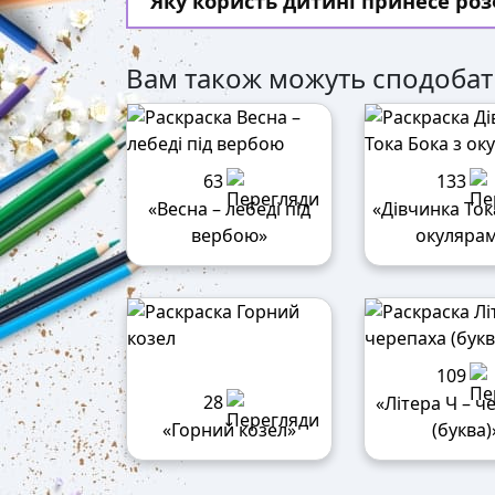
Яку користь дитині принесе ро
Вам також можуть сподобат
63
133
«Весна – лебеді під
«Дівчинка Ток
вербою»
окуляра
109
28
«Літера Ч – ч
«Горний козел»
(буква)