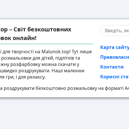
top – Світ безкоштовних
вок онлайн!
Карта сайт
ї для творчості на Malunok.top! Тут лише
Правовлас
розмальовки для дітей, підлітків та
ожну розфарбовку можна скачати у
Контакти
і швидко роздрукувати. Наші малюнки
Корисні ста
ля гри, і для релаксу.
а роздрукувати безкоштовно розмальовку на форматі А4,