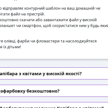
 відправляє контурний шаблон на ваш домашній чи
гати файл на пристрій.
коштовно скачати або завантажити файл у високій
 планшет чи смартфон, щоб скористатися ним у будь-яки
те олівці, фарби чи фломастери та насолоджуйтеся
 із дітьми!
пібара з квітами у високій якості?
озфарбовку безкоштовно?