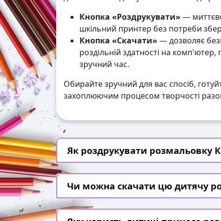
Кнопка «Роздрукувати»
— миттєво
шкільний принтер без потреби збері
Кнопка «Скачати»
— дозволяє без
роздільній здатності на комп'ютер,
зручний час.
Обирайте зручний для вас спосіб, готуй
захоплюючим процесом творчості разом
Як роздрукувати розмальовку Ка
Чи можна скачати цю дитячу р