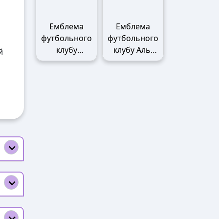
Емблема
Емблема
футбольного
футбольного
клубу
клубу Аль-
й
Манчестер
Наср