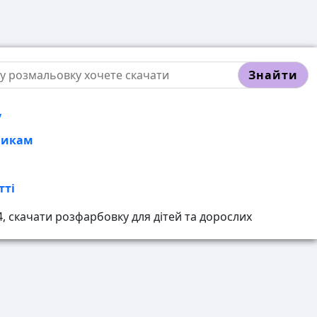
Знайти
у
никам
тті
 скачати розфарбовку для дітей та дорослих