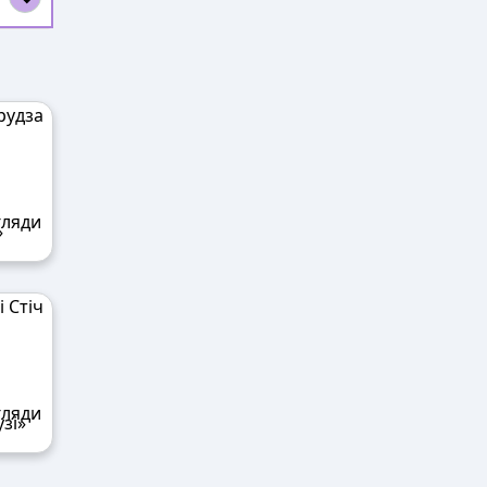
»
узі»