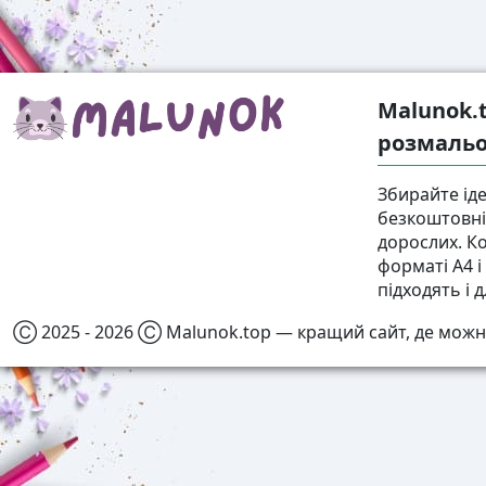
Malunok.
розмальо
Збирайте іде
безкоштовні 
дорослих. К
форматі А4 
підходять і д
Ⓒ 2025 - 2026 Ⓒ Malunok.top — кращий сайт, де можн