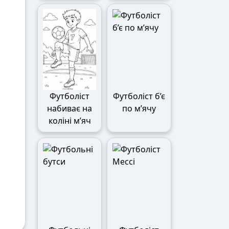
Футболіст
Футболіст б’є
набиває на
по м’ячу
коліні м’яч