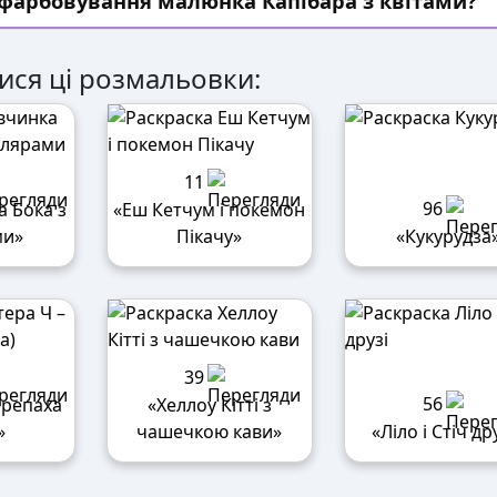
зфарбовування малюнка Капібара з квітами?
ися ці розмальовки:
11
96
а Бока з
«Еш Кетчум і покемон
ми»
Пікачу»
«Кукурудза
39
56
ерепаха
«Хеллоу Кітті з
»
чашечкою кави»
«Ліло і Стіч др