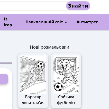
Знайти
Із
Навколишній світ
Антистрес
ігор
Нові розмальовки
Воротар
Собачка
ловить м’яч
футболіст