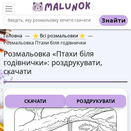
Знайти
Головна
—
⭐ Всі розмальовки ⭐
—
Розмальовка Птахи біля годівнички
Розмальовка «
Птахи біля
годівнички
»: роздрукувати,
скачати
СКАЧАТИ
РОЗДРУКУВАТИ