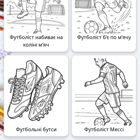
Футболіст набиває на
Футболіст б’є по м’ячу
коліні м’яч
Футбольні бутси
Футболіст Мессі