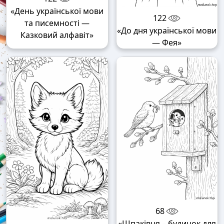
«День української мови
122
та писемності —
«До дня української мови
Казковий алфавіт»
— Фея»
68
«Шпаківня – будинок для