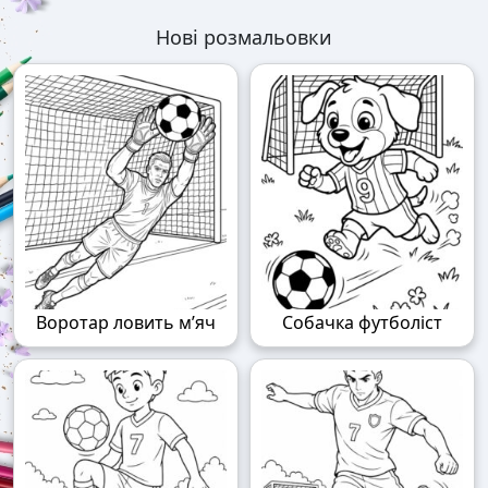
Нові розмальовки
Воротар ловить м’яч
Собачка футболіст