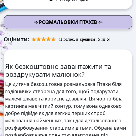
⇨ РОЗМАЛЬОВКИ ПТАХІВ ⇦
Оцінити:
(
1
голос, в среднем:
5
из 5)
Як безкоштовно завантажити та
роздрукувати малюнок?
Ця дитяча безкоштовна розмальовка Птахи біля
годівнички створена для того, щоб подарувати
малечі цікаве та корисне дозвілля. Ця чорно-біла
картинка має чіткий контур, тому вона однаково
добре підійде як для легких перших спроб
малювання найменших, так і для деталізованого
розфарбовування старшими дітьми. Обрана вами
розфарбовка вже повністю адаптована під