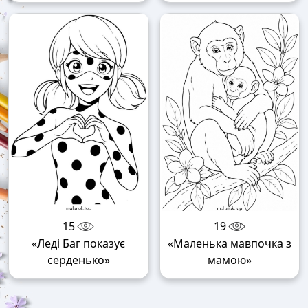
15
19
«Леді Баг показує
«Маленька мавпочка з
серденько»
мамою»