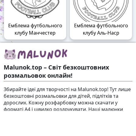
Емблема футбольного
Емблема футбольного
клубу Манчестер
клубу Аль-Наср
Malunok.top – Світ безкоштовних
розмальовок онлайн!
Збирайте ідеї для творчості на Malunok.top! Тут лише
безкоштовні розмальовки для дітей, підлітків та
дорослих. Кожну розфарбовку можна скачати у
форматі А4 і швидко роздрукувати. Наші малюнки
підходять і для гри, і для релаксу.
Знайти