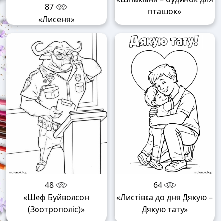
87
пташок»
«Лисеня»
48
64
«Шеф Буйволсон
«Листівка до дня Дякую –
(Зоотрополіс)»
Дякую тату»