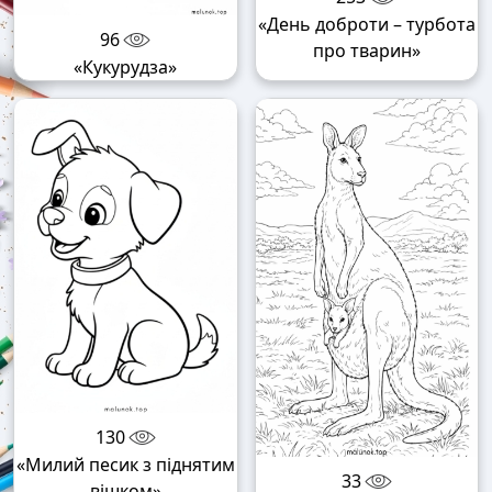
«День доброти – турбота
96
про тварин»
«Кукурудза»
130
«Милий песик з піднятим
33
вішком»