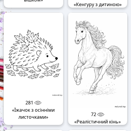
«Кенгуру з дитиною»
281
«Їжачок з осінніми
72
листочками»
«Реалістичний кінь»