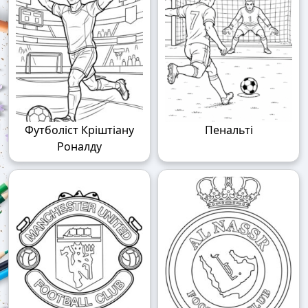
Футболіст Кріштіану
Пенальті
Роналду