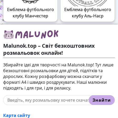
Емблема футбольного
Емблема футбольного
клубу Манчестер
клубу Аль-Наср
Malunok.top – Світ безкоштовних
розмальовок онлайн!
Збирайте ідеї для творчості на Malunok.top! Тут лише
безкоштовні розмальовки для дітей, підлітків та
дорослих. Кожну розфарбовку можна скачати у
форматі А4 і швидко роздрукувати. Наші малюнки
підходять і для гри, і для релаксу.
Знайти
Карта сайту