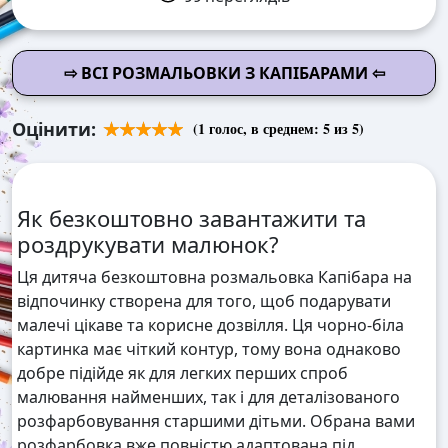
⇨ ВСІ РОЗМАЛЬОВКИ З КАПІБАРАМИ ⇦
Оцінити:
(
1
голос, в среднем:
5
из 5)
Як безкоштовно завантажити та
роздрукувати малюнок?
Ця дитяча безкоштовна розмальовка Капібара на
відпочинку створена для того, щоб подарувати
малечі цікаве та корисне дозвілля. Ця чорно-біла
картинка має чіткий контур, тому вона однаково
добре підійде як для легких перших спроб
малювання найменших, так і для деталізованого
розфарбовування старшими дітьми. Обрана вами
розфарбовка вже повністю адаптована під