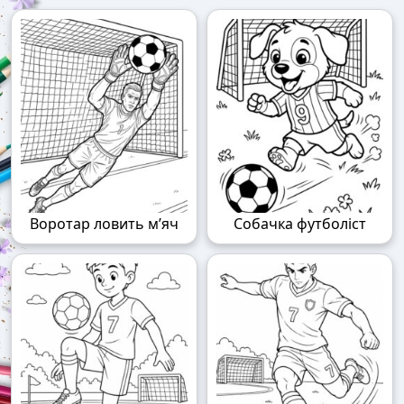
Воротар ловить м’яч
Собачка футболіст