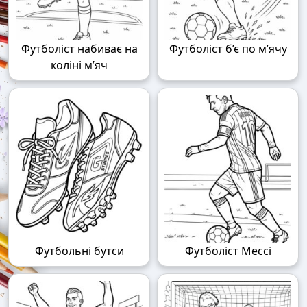
Футболіст набиває на
Футболіст б’є по м’ячу
коліні м’яч
Футбольні бутси
Футболіст Мессі