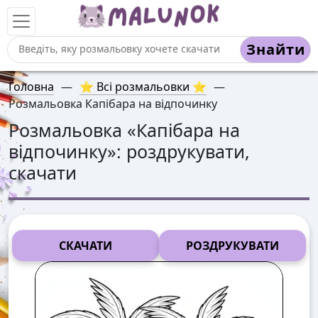
Знайти
Головна
—
⭐ Всі розмальовки ⭐
—
Розмальовка Капібара на відпочинку
Розмальовка «
Капібара на
відпочинку
»: роздрукувати,
скачати
СКАЧАТИ
РОЗДРУКУВАТИ