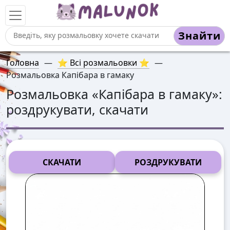
Знайти
Головна
—
⭐ Всі розмальовки ⭐
—
Розмальовка Капібара в гамаку
Розмальовка «
Капібара в гамаку
»:
роздрукувати, скачати
СКАЧАТИ
РОЗДРУКУВАТИ