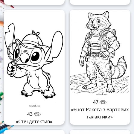
47
«Єнот Ракета з Вартових
43
галактики»
«Стіч детектив»