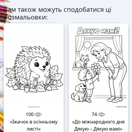
Вам також можуть сподобатися ці
розмальовки:
100
74
«Їжачок в осінньому
«До міжнародного дня
листі»
Дякую – Дякую мамі»