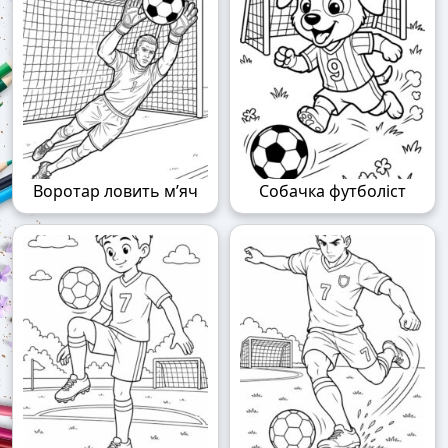
Воротар ловить м’яч
Собачка футболіст