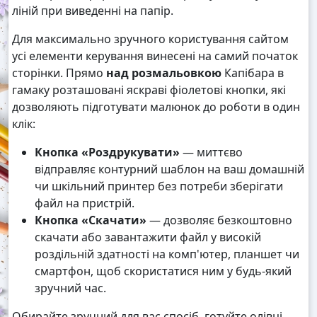
ліній при виведенні на папір.
Для максимально зручного користування сайтом
усі елементи керування винесені на самий початок
сторінки. Прямо
над розмальовкою
Капібара в
гамаку розташовані яскраві фіолетові кнопки, які
дозволяють підготувати малюнок до роботи в один
клік:
Кнопка «Роздрукувати»
— миттєво
відправляє контурний шаблон на ваш домашній
чи шкільний принтер без потреби зберігати
файл на пристрій.
Кнопка «Скачати»
— дозволяє безкоштовно
скачати або завантажити файл у високій
роздільній здатності на комп'ютер, планшет чи
смартфон, щоб скористатися ним у будь-який
зручний час.
Обирайте зручний для вас спосіб, готуйте олівці,