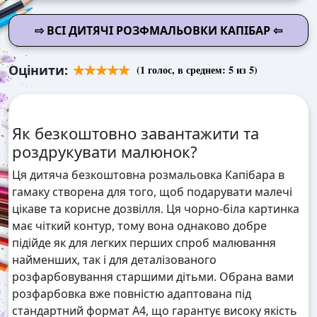
⇨ ВСІ ДИТЯЧІ РОЗФМАЛЬОВКИ КАПІБАР ⇦
Оцінити:
(
1
голос, в среднем:
5
из 5)
Як безкоштовно завантажити та
роздрукувати малюнок?
Ця дитяча безкоштовна розмальовка Капібара в
гамаку створена для того, щоб подарувати малечі
цікаве та корисне дозвілля. Ця чорно-біла картинка
має чіткий контур, тому вона однаково добре
підійде як для легких перших спроб малювання
найменших, так і для деталізованого
розфарбовування старшими дітьми. Обрана вами
розфарбовка вже повністю адаптована під
стандартний формат А4, що гарантує високу якість