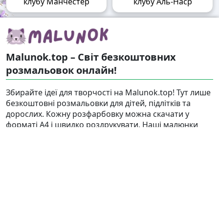
клубу Манчестер
клубу Аль-Наср
Malunok.top – Світ безкоштовних
розмальовок онлайн!
Збирайте ідеї для творчості на Malunok.top! Тут лише
безкоштовні розмальовки для дітей, підлітків та
дорослих. Кожну розфарбовку можна скачати у
форматі А4 і швидко роздрукувати. Наші малюнки
підходять і для гри, і для релаксу.
Знайти
Карта сайту
Правовласникам