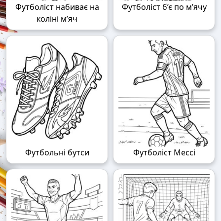
Футболіст набиває на
Футболіст б’є по м’ячу
коліні м’яч
Футбольні бутси
Футболіст Мессі