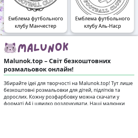
Емблема футбольного
Емблема футбольного
клубу Манчестер
клубу Аль-Наср
Malunok.top – Світ безкоштовних
розмальовок онлайн!
Збирайте ідеї для творчості на Malunok.top! Тут лише
безкоштовні розмальовки для дітей, підлітків та
дорослих. Кожну розфарбовку можна скачати у
форматі А4 і швидко роздрукувати. Наші малюнки
підходять і для гри, і для релаксу.
Знайти