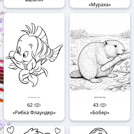
«Мураха»
62
43
«Рибка Флаундер»
«Бобер»