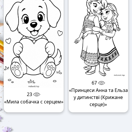
67
«Принцеси Анна та Ельза
23
у дитинстві (Крижане
«Мила собачка с серцем»
серце)»