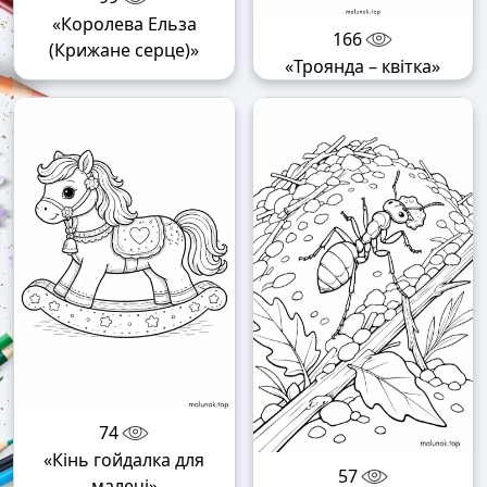
«Королева Ельза
166
(Крижане серце)»
«Троянда – квітка»
74
«Кінь гойдалка для
57
малечі»