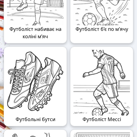
Футболіст набиває на
Футболіст б’є по м’ячу
коліні м’яч
Футбольні бутси
Футболіст Мессі