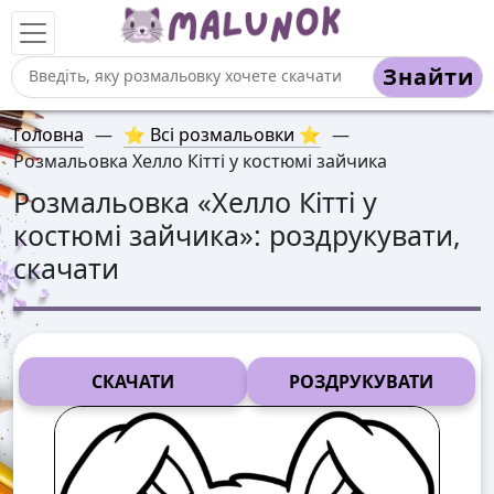
Знайти
Головна
—
⭐ Всі розмальовки ⭐
—
Розмальовка Хелло Кітті у костюмі зайчика
Розмальовка «
Хелло Кітті у
костюмі зайчика
»: роздрукувати,
скачати
СКАЧАТИ
РОЗДРУКУВАТИ