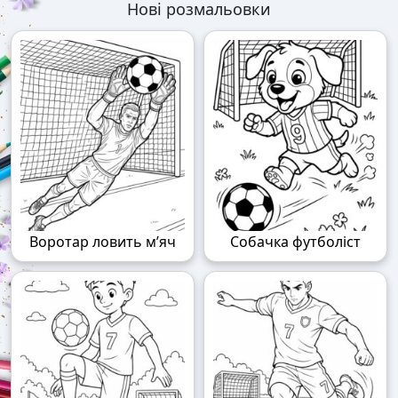
Нові розмальовки
Воротар ловить м’яч
Собачка футболіст