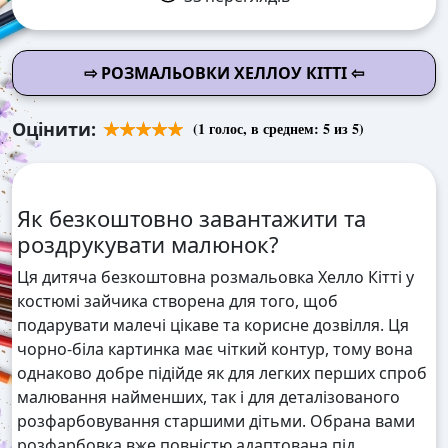
⇨ РОЗМАЛЬОВКИ ХЕЛЛОУ КІТТІ ⇦
Оцінити:
(
1
голос, в среднем:
5
из 5)
Як безкоштовно завантажити та
роздрукувати малюнок?
Ця дитяча безкоштовна розмальовка Хелло Кітті у
костюмі зайчика створена для того, щоб
подарувати малечі цікаве та корисне дозвілля. Ця
чорно-біла картинка має чіткий контур, тому вона
однаково добре підійде як для легких перших спроб
малювання найменших, так і для деталізованого
розфарбовування старшими дітьми. Обрана вами
розфарбовка вже повністю адаптована під