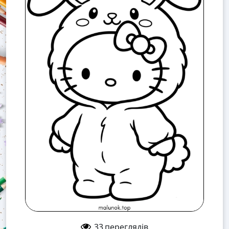
33
переглядів