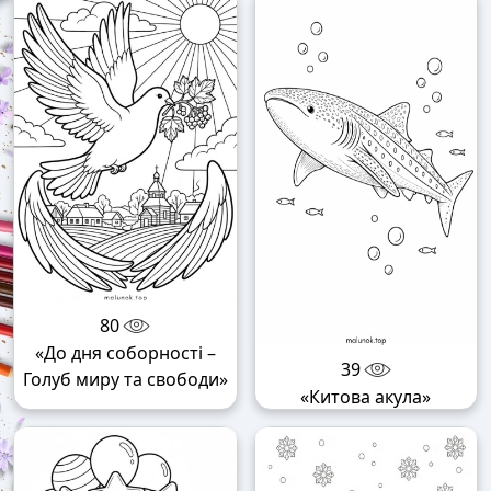
80
«До дня соборності –
39
Голуб миру та свободи»
«Китова акула»