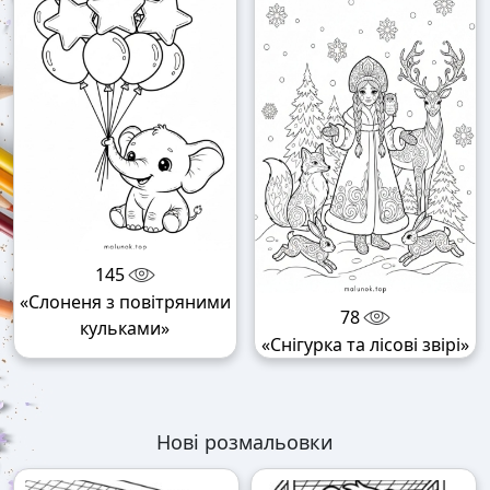
145
«Слоненя з повітряними
78
кульками»
«Снігурка та лісові звірі»
Нові розмальовки