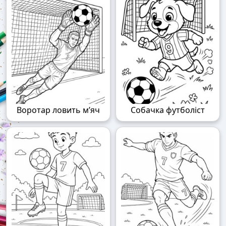
Воротар ловить м’яч
Собачка футболіст