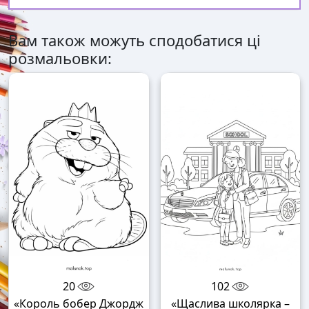
Вам також можуть сподобатися ці
розмальовки:
20
102
«Король бобер Джордж
«Щаслива школярка –