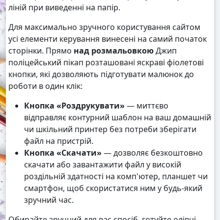
ліній при виведенні на папір.
Для максимально зручного користування сайтом
усі елементи керування винесені на самий початок
сторінки. Прямо
над розмальовкою
Джип
поліцейський пікап розташовані яскраві фіолетові
кнопки, які дозволяють підготувати малюнок до
роботи в один клік:
Кнопка «Роздрукувати»
— миттєво
відправляє контурний шаблон на ваш домашній
чи шкільний принтер без потреби зберігати
файл на пристрій.
Кнопка «Скачати»
— дозволяє безкоштовно
скачати або завантажити файл у високій
роздільній здатності на комп'ютер, планшет чи
смартфон, щоб скористатися ним у будь-який
зручний час.
Обирайте зручний для вас спосіб, готуйте олівці,