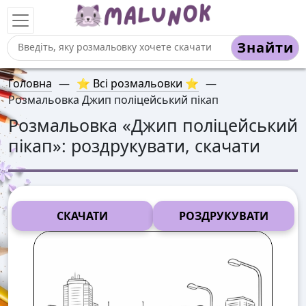
Знайти
Головна
—
⭐ Всі розмальовки ⭐
—
Розмальовка Джип поліцейський пікап
Розмальовка «
Джип поліцейський
пікап
»: роздрукувати, скачати
СКАЧАТИ
РОЗДРУКУВАТИ