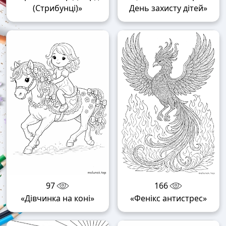
(Стрибунці)»
День захисту дітей»
97
166
«Дівчинка на коні»
«Фенікс антистрес»