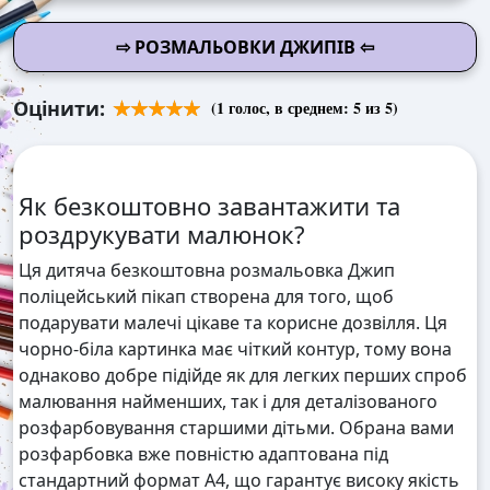
⇨ РОЗМАЛЬОВКИ ДЖИПІВ ⇦
Оцінити:
(
1
голос, в среднем:
5
из 5)
Як безкоштовно завантажити та
роздрукувати малюнок?
Ця дитяча безкоштовна розмальовка Джип
поліцейський пікап створена для того, щоб
подарувати малечі цікаве та корисне дозвілля. Ця
чорно-біла картинка має чіткий контур, тому вона
однаково добре підійде як для легких перших спроб
малювання найменших, так і для деталізованого
розфарбовування старшими дітьми. Обрана вами
розфарбовка вже повністю адаптована під
стандартний формат А4, що гарантує високу якість