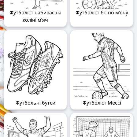
Футболіст набиває на
Футболіст б’є по м’ячу
коліні м’яч
Футбольні бутси
Футболіст Мессі