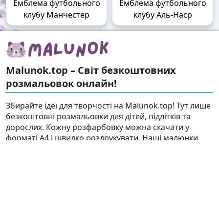
Емблема футбольного
Емблема футбольного
клубу Манчестер
клубу Аль-Наср
Malunok.top – Світ безкоштовних
розмальовок онлайн!
Збирайте ідеї для творчості на Malunok.top! Тут лише
безкоштовні розмальовки для дітей, підлітків та
дорослих. Кожну розфарбовку можна скачати у
форматі А4 і швидко роздрукувати. Наші малюнки
підходять і для гри, і для релаксу.
Знайти
Карта сайту
Правовласникам