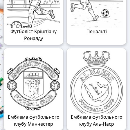
Футболіст Кріштіану
Пенальті
Роналду
Емблема футбольного
Емблема футбольного
клубу Манчестер
клубу Аль-Наср