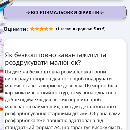
⇨ ВСІ РОЗМАЛЬОВКИ ФРУКТІВ ⇦
Оцінити:
(
1
голос, в среднем:
5
из 5)
Як безкоштовно завантажити та
роздрукувати малюнок?
Ця дитяча безкоштовна розмальовка Грони
винограду створена для того, щоб подарувати
малечі цікаве та корисне дозвілля. Ця чорно-біла
картинка має чіткий контур, тому вона однаково
добре підійде як для легких перших спроб
малювання найменших, так і для деталізованого
розфарбовування старшими дітьми. Обрана вами
розфарбовка вже повністю адаптована під
стандартний формат А4, що гарантує високу якість