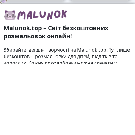
Malunok.top – Світ безкоштовних
розмальовок онлайн!
Збирайте ідеї для творчості на Malunok.top! Тут лише
безкоштовні розмальовки для дітей, підлітків та
дорослих. Кожну розфарбовку можна скачати у
форматі А4 і швидко роздрукувати. Наші малюнки
підходять і для гри, і для релаксу.
Знайти
Карта сайту
Правовласникам
Контакти