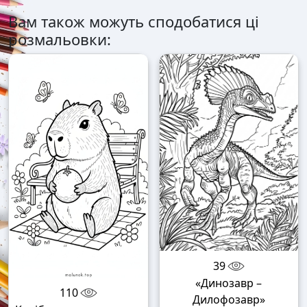
Вам також можуть сподобатися ці
розмальовки:
39
«Динозавр –
110
Дилофозавр»