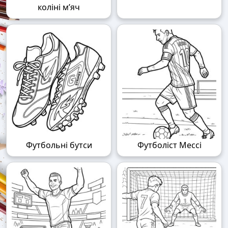
коліні м’яч
Футбольні бутси
Футболіст Мессі