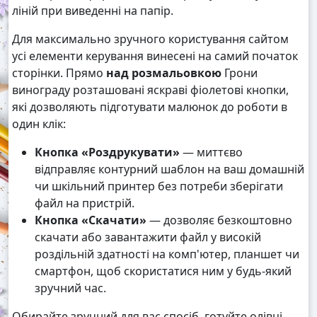
ліній при виведенні на папір.
Для максимально зручного користування сайтом
усі елементи керування винесені на самий початок
сторінки. Прямо
над розмальовкою
Грони
винограду розташовані яскраві фіолетові кнопки,
які дозволяють підготувати малюнок до роботи в
один клік:
Кнопка «Роздрукувати»
— миттєво
відправляє контурний шаблон на ваш домашній
чи шкільний принтер без потреби зберігати
файл на пристрій.
Кнопка «Скачати»
— дозволяє безкоштовно
скачати або завантажити файл у високій
роздільній здатності на комп'ютер, планшет чи
смартфон, щоб скористатися ним у будь-який
зручний час.
Обирайте зручний для вас спосіб, готуйте олівці,