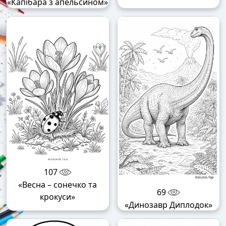
«Капібара з апельсином»
107
«Весна – сонечко та
69
крокуси»
«Динозавр Диплодок»