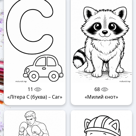
11
68
«Літера C (буква) – Car»
«Милий єнот»