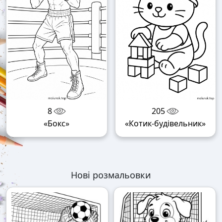
8
205
«Бокс»
«Котик-будівельник»
Нові розмальовки