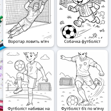
Воротар ловить м’яч
Собачка футболіст
Футболіст набиває на
Футболіст б’є по м’ячу