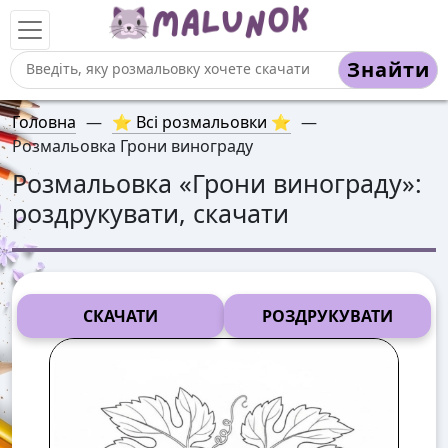
Знайти
Головна
—
⭐ Всі розмальовки ⭐
—
Розмальовка Грони винограду
Розмальовка «
Грони винограду
»:
роздрукувати, скачати
СКАЧАТИ
РОЗДРУКУВАТИ