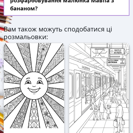
розфарбовування малюнка Мавпа з
бананом?
Вам також можуть сподобатися ці
розмальовки: