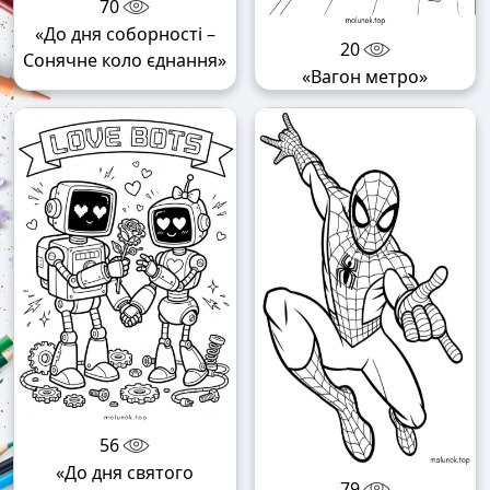
70
«До дня соборності –
20
Сонячне коло єднання»
«Вагон метро»
56
«До дня святого
79