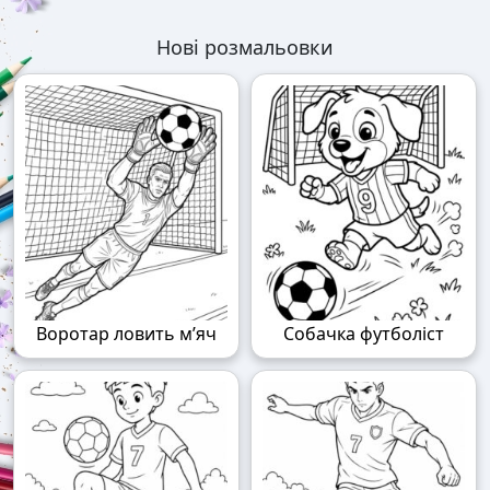
Нові розмальовки
Воротар ловить м’яч
Собачка футболіст