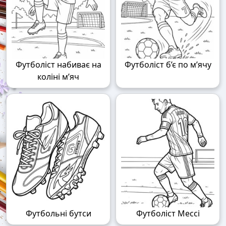
Футболіст набиває на
Футболіст б’є по м’ячу
коліні м’яч
Футбольні бутси
Футболіст Мессі