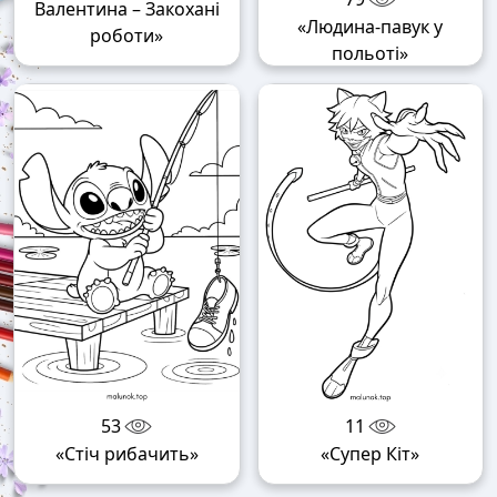
Валентина – Закохані
«Людина-павук у
роботи»
польоті»
53
11
«Стіч рибачить»
«Супер Кіт»