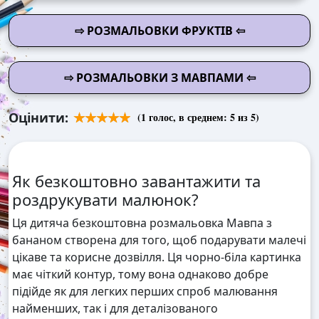
⇨ РОЗМАЛЬОВКИ ФРУКТІВ ⇦
⇨ РОЗМАЛЬОВКИ З МАВПАМИ ⇦
Оцінити:
(
1
голос, в среднем:
5
из 5)
Як безкоштовно завантажити та
роздрукувати малюнок?
Ця дитяча безкоштовна розмальовка Мавпа з
бананом створена для того, щоб подарувати малечі
цікаве та корисне дозвілля. Ця чорно-біла картинка
має чіткий контур, тому вона однаково добре
підійде як для легких перших спроб малювання
найменших, так і для деталізованого