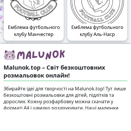
Емблема футбольного
Емблема футбольного
клубу Манчестер
клубу Аль-Наср
Malunok.top – Світ безкоштовних
розмальовок онлайн!
Збирайте ідеї для творчості на Malunok.top! Тут лише
безкоштовні розмальовки для дітей, підлітків та
дорослих. Кожну розфарбовку можна скачати у
форматі А4 і швидко роздрукувати. Наші малюнки
підходять і для гри, і для релаксу.
Знайти