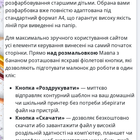
розфарбовування старшими дітьми. Обрана вами
розфарбовка вже повністю адаптована під
стандартний формат А4, що гарантує високу якість
ліній при виведенні на папір.
Для максимально зручного користування сайтом
усі елементи керування винесені на самий початок
сторінки. Прямо
над розмальовкою
Мавпа з
бананом розташовані яскраві фіолетові кнопки, які
дозволяють підготувати малюнок до роботи в один
клік:
Кнопка «Роздрукувати»
— миттєво
відправляє контурний шаблон на ваш домашній
чи шкільний принтер без потреби зберігати
файл на пристрій.
Кнопка «Скачати»
— дозволяє безкоштовно
скачати або завантажити файл у високій
роздільній здатності на комп'ютер, планшет чи