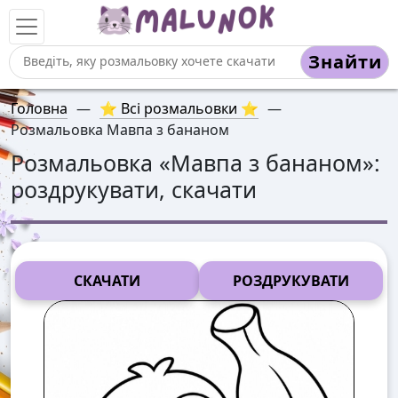
Знайти
Головна
—
⭐ Всі розмальовки ⭐
—
Розмальовка Мавпа з бананом
Розмальовка «
Мавпа з бананом
»:
роздрукувати, скачати
СКАЧАТИ
РОЗДРУКУВАТИ