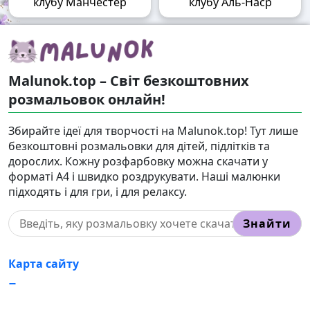
клубу Манчестер
клубу Аль-Наср
Malunok.top – Світ безкоштовних
розмальовок онлайн!
Збирайте ідеї для творчості на Malunok.top! Тут лише
безкоштовні розмальовки для дітей, підлітків та
дорослих. Кожну розфарбовку можна скачати у
форматі А4 і швидко роздрукувати. Наші малюнки
підходять і для гри, і для релаксу.
Знайти
Карта сайту
Правовласникам