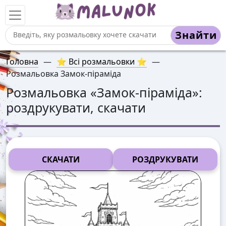
Знайти
Головна
—
⭐ Всі розмальовки ⭐
—
Розмальовка Замок-піраміда
Розмальовка «
Замок-піраміда
»:
роздрукувати, скачати
СКАЧАТИ
РОЗДРУКУВАТИ