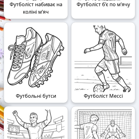
Футболіст набиває на
Футболіст б’є по м’ячу
коліні м’яч
Футбольні бутси
Футболіст Мессі