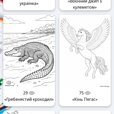
«Воєнний джип з
українка»
кулеметом»
29
75
«Гребенястий крокодил»
«Кінь Пегас»