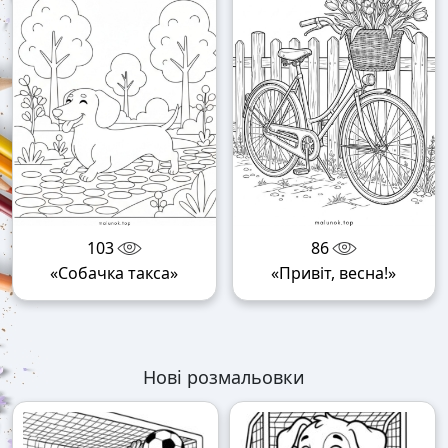
103
86
«Собачка такса»
«Привіт, весна!»
Нові розмальовки