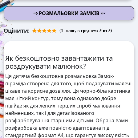
⇨ РОЗМАЛЬОВКИ ЗАМКІВ ⇦
Оцінити:
(
1
голос, в среднем:
5
из 5)
Як безкоштовно завантажити та
роздрукувати малюнок?
Ця дитяча безкоштовна розмальовка Замок-
піраміда створена для того, щоб подарувати малечі
цікаве та корисне дозвілля. Ця чорно-біла картинка
має чіткий контур, тому вона однаково добре
підійде як для легких перших спроб малювання
найменших, так і для деталізованого
розфарбовування старшими дітьми. Обрана вами
розфарбовка вже повністю адаптована під
стандартний формат А4, що гарантує високу якість