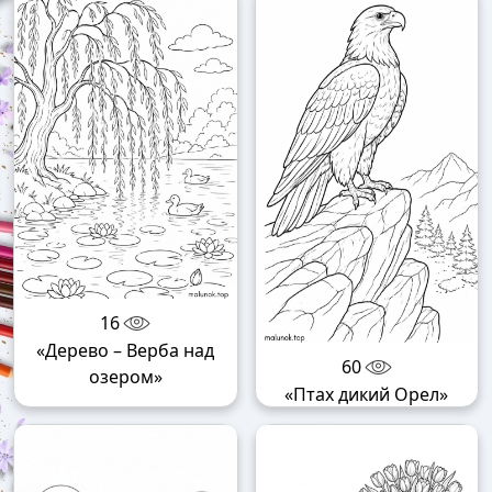
16
«Дерево – Верба над
60
озером»
«Птах дикий Орел»