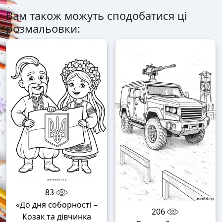
Вам також можуть сподобатися ці
розмальовки:
83
«До дня соборності –
206
Козак та дівчинка