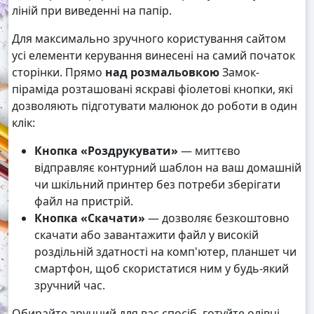
ліній при виведенні на папір.
Для максимально зручного користування сайтом
усі елементи керування винесені на самий початок
сторінки. Прямо
над розмальовкою
Замок-
піраміда розташовані яскраві фіолетові кнопки, які
дозволяють підготувати малюнок до роботи в один
клік:
Кнопка «Роздрукувати»
— миттєво
відправляє контурний шаблон на ваш домашній
чи шкільний принтер без потреби зберігати
файл на пристрій.
Кнопка «Скачати»
— дозволяє безкоштовно
скачати або завантажити файл у високій
роздільній здатності на комп'ютер, планшет чи
смартфон, щоб скористатися ним у будь-який
зручний час.
Обирайте зручний для вас спосіб, готуйте олівці,