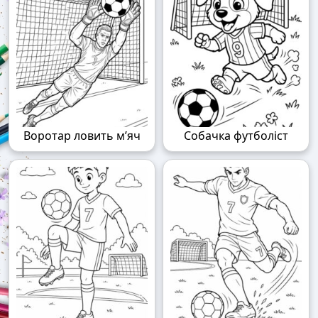
Воротар ловить м’яч
Собачка футболіст