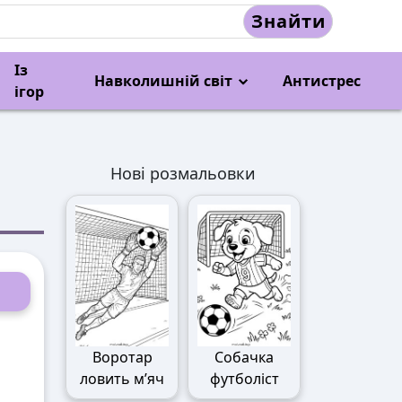
Знайти
Із
Навколишній світ
Антистрес
ігор
Нові розмальовки
Воротар
Собачка
ловить м’яч
футболіст