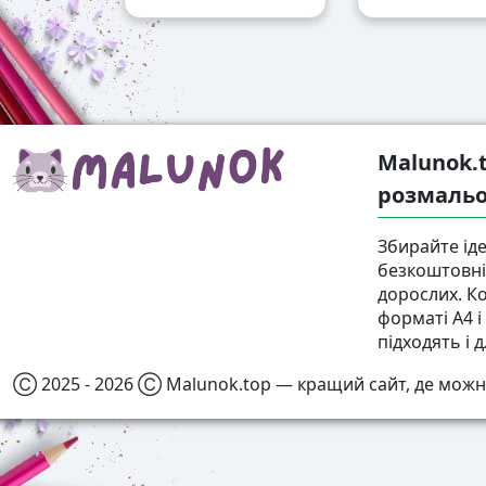
Malunok.
розмальо
Збирайте іде
безкоштовні 
дорослих. К
форматі А4 
підходять і д
Ⓒ 2025 - 2026 Ⓒ Malunok.top — кращий сайт, де можн