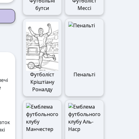
Футбольні
Футболіст
бутси
Мессі
Футболіст
Пенальті
ечі
Кріштіану
е
Роналду
аток
кі