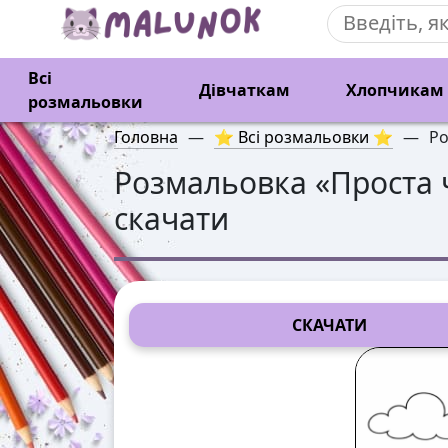
Всі
Дівчаткам
Хлопчикам
розмальовки
Головна
—
⭐ Всі розмальовки ⭐
—
Ро
Розмальовка «
Проста
скачати
СКАЧАТИ