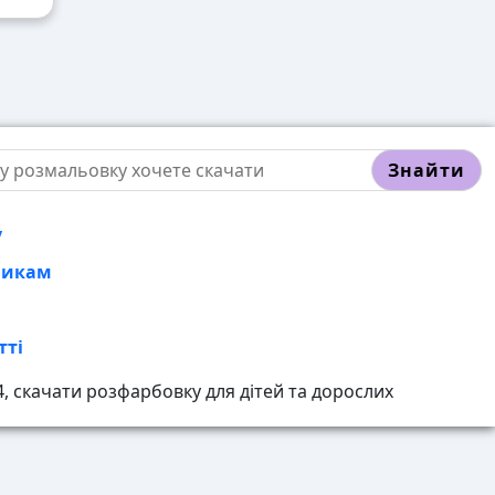
Знайти
у
никам
тті
 скачати розфарбовку для дітей та дорослих