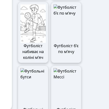
Футболіст
Футболіст б’є
набиває на
по м’ячу
коліні м’яч