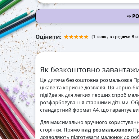
⇨ Р
Оцінити:
(
1
голос, в среднем:
5
из
Як безкоштовно завантажи
Ця дитяча безкоштовна розмальовка Пр
цікаве та корисне дозвілля. Ця чорно-б
підійде як для легких перших спроб мал
розфарбовування старшими дітьми. Обр
стандартний формат А4, що гарантує висо
Для максимально зручного користування
сторінки. Прямо
над розмальовкою
Пр
дозволяють підготувати малюнок до робо