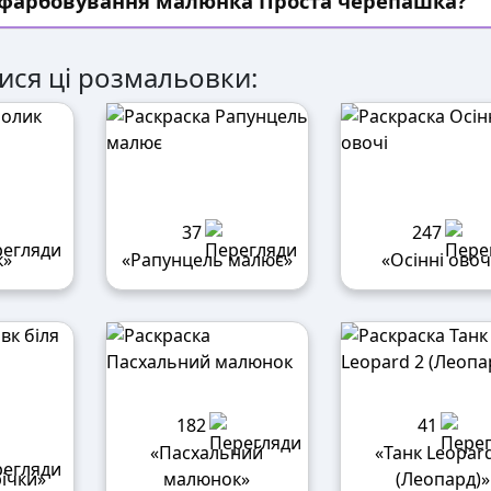
озфарбовування малюнка Проста черепашка?
ися ці розмальовки:
37
247
к»
«Рапунцель малює»
«Осінні овоч
182
41
«Пасхальний
«Танк Leopar
річки»
малюнок»
(Леопард)»