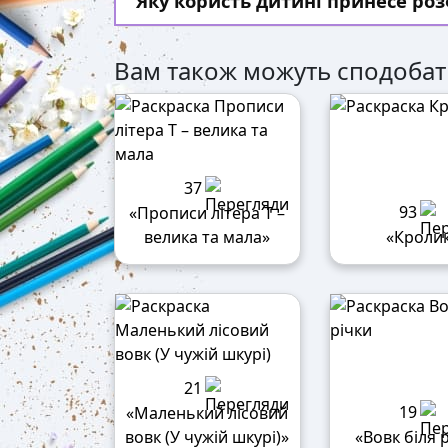
Яку користь дитині принесе р
Вам також можуть сподобат
37
93
«Прописи літера Т –
велика та мала»
«Кроли
21
19
«Маленький лісовий
вовк (У чужій шкурі)»
«Вовк біля 