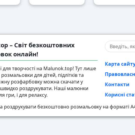
top – Світ безкоштовних
вок онлайн!
Карта сайт
ї для творчості на Malunok.top! Тут лише
Правовлас
розмальовки для дітей, підлітків та
ожну розфарбовку можна скачати у
Контакти
і швидко роздрукувати. Наші малюнки
Корисні ста
ля гри, і для релаксу.
а роздрукувати безкоштовно розмальовку на форматі А4,