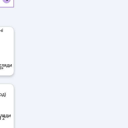
і»
d 2