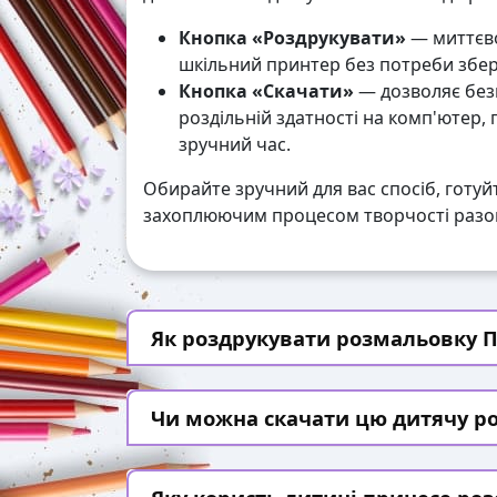
Кнопка «Роздрукувати»
— миттєво
шкільний принтер без потреби збері
Кнопка «Скачати»
— дозволяє без
роздільній здатності на комп'ютер,
зручний час.
Обирайте зручний для вас спосіб, готуй
захоплюючим процесом творчості разом
Як роздрукувати розмальовку П
Чи можна скачати цю дитячу р