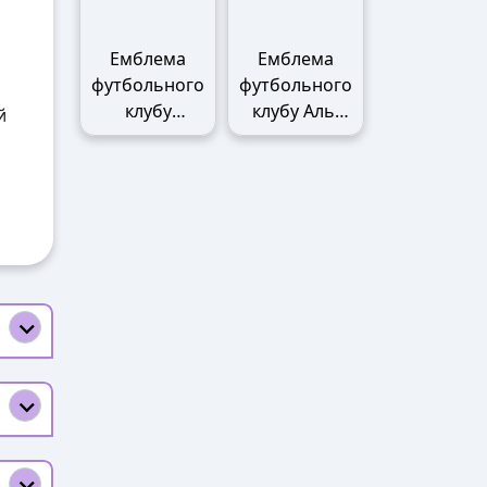
Емблема
Емблема
футбольного
футбольного
клубу
клубу Аль-
й
Манчестер
Наср