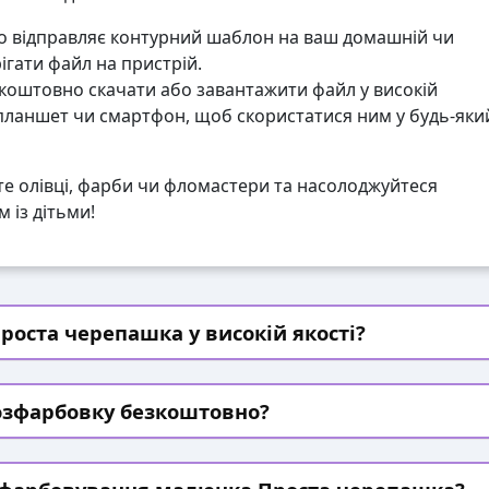
 відправляє контурний шаблон на ваш домашній чи
гати файл на пристрій.
коштовно скачати або завантажити файл у високій
 планшет чи смартфон, щоб скористатися ним у будь-яки
те олівці, фарби чи фломастери та насолоджуйтеся
 із дітьми!
роста черепашка у високій якості?
озфарбовку безкоштовно?