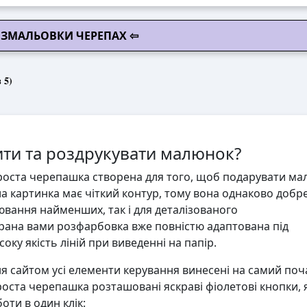
ОЗМАЛЬОВКИ ЧЕРЕПАХ ⇦
 5)
ти та роздрукувати малюнок?
оста черепашка створена для того, щоб подарувати мал
іла картинка має чіткий контур, тому вона однаково добр
ювання найменших, так і для деталізованого
ана вами розфарбовка вже повністю адаптована під
ку якість ліній при виведенні на папір.
 сайтом усі елементи керування винесені на самий поч
оста черепашка розташовані яскраві фіолетові кнопки, я
ти в один клік: